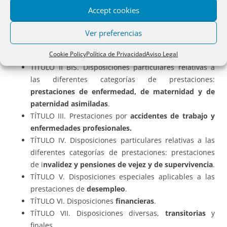
Accept cookies
TÍTULO I. Definiciones, formularios y documentos.
TÍTULO II
Prestaciones en especie
que resulten
Ver preferencias
necesarias por motivos médicos durante la estancia
Cookie Policy
Política de Privacidad
Aviso Legal
de un
trabajador desplazado
en el lugar de trabajo.
TÍTULO II BIS. Disposiciones particulares relativas a
las diferentes categorías de prestaciones:
prestaciones de enfermedad, de maternidad y de
paternidad asimiladas
.
TÍTULO III. Prestaciones por
accidentes de trabajo y
enfermedades profesionales.
TÍTULO IV. Disposiciones particulares relativas a las
diferentes categorías de prestaciones: prestaciones
de i
nvalidez y pensiones de vejez y de supervivencia
.
TÍTULO V. Disposiciones especiales aplicables a las
prestaciones de
desempleo
.
TÍTULO VI. Disposiciones
financieras
.
TÍTULO VII. Disposiciones diversas,
transitorias
y
finales.