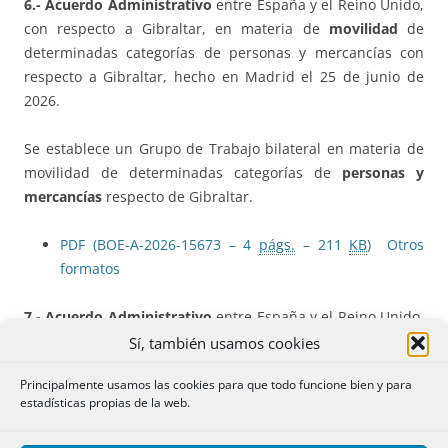
6.- Acuerdo Administrativo
entre España y el Reino Unido,
con respecto a Gibraltar, en materia de
movilidad
de
determinadas categorías de personas y mercancías con
respecto a Gibraltar, hecho en Madrid el 25 de junio de
2026.
Se establece un Grupo de Trabajo bilateral en materia de
movilidad de determinadas categorías de
personas y
mercancías
respecto de Gibraltar.
PDF (BOE-A-2026-15673 – 4
págs.
– 211
KB
)
Otros
formatos
7.- Acuerdo Administrativo
entre España y el Reino Unido,
con respecto a Gibraltar, sobre el Protocolo relativo a la
Sí, también usamos cookies
coordinación de la Seguridad Social
, hecho en Madrid el
Principalmente usamos las cookies para que todo funcione bien y para
25 de junio de 2026.
estadísticas propias de la web.
Cuenta con
ocho títulos: