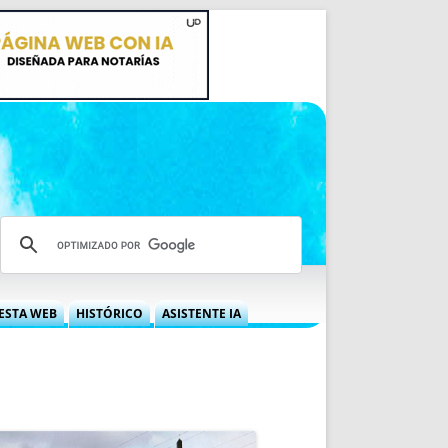
ESTA WEB
HISTÓRICO
ASISTENTE IA
A DGRN
QUÉ OFRECEMOS
 NIF
IDEARIO WEB
 LABORAL
QUIÉNES SOMOS
ÁBILES
HISTORIA