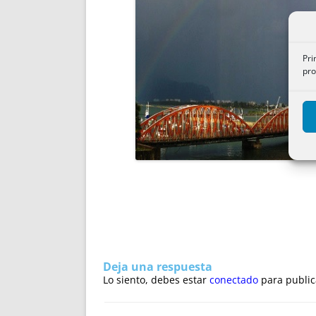
ENRIQUECIDAS
TITULARES 
NO DESESPERES
CAT
A MANO
SUCESIONES 
Pri
FUTURAS NORMAS
GEORREFE
pro
ALQUILE
TRI
LH Y C
¿SABIA
FRANCI
BÚSQUED
Deja una respuesta
Lo siento, debes estar
conectado
para public