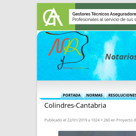
Notarios
PORTADA
NORMAS
RESOLUCIONE
Colindres-Cantabria
MÁS USADAS (CUADRO)
INFORMES 
INFORMES MENSUALES
VOCES P
Publicado el
22/01/2019
a
1024 × 260
en
Proyecto d
MÁS DESTACADAS
VOCES M
TITULARES DESDE 2002
TITULARES