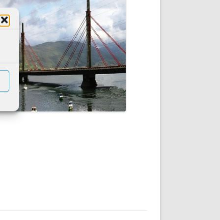
DE INICIO
PREMIO NYR
VORITOS
CONVENCIONES ANUALES
A IRPF
NUEVA ETAPA
AS
POLÍTICA DE PRIVACIDAD
IJUELAS
AVISO LEGAL
POTECA
REPORTAR INCIDENCIA
PERES
LOGOTIPO
CES
ENTREVISTAS
SONRISA
ENVÍA CORREO
CANALES DE VÍDEO