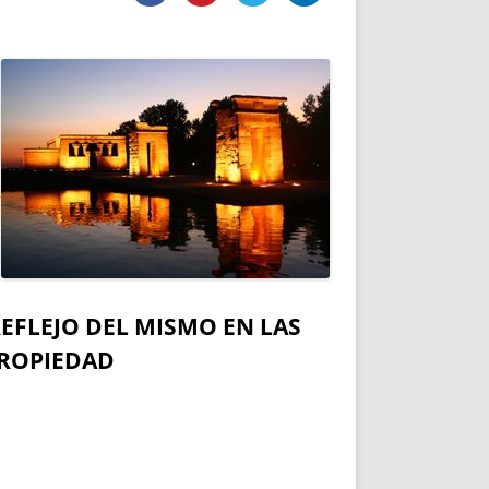
DE INICIO
PREMIO NYR
VORITOS
CONVENCIONES ANUALES
A IRPF
NUEVA ETAPA
AS
POLÍTICA DE PRIVACIDAD
IJUELAS
AVISO LEGAL
POTECA
REPORTAR INCIDENCIA
PERES
LOGOTIPO
CES
ENTREVISTAS
SONRISA
ENVÍA CORREO
CANALES DE VÍDEO
EFLEJO DEL MISMO EN LAS
PROPIEDAD