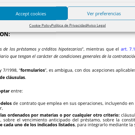
te económico
, pues el registro de condiciones generales de la cont
. El
notario y el registrador
, en cuanto autoridades, podrán
acce
Accept cookies
Ver preferencias
Cookie Policy
Política de Privacidad
Aviso Legal
IÓN:
s de los préstamos y créditos hipotecarios
”, mientras que el
art. 7.
iario que tengan el carácter de condiciones generales de la contratació
 7/1998, “
formularios
”, es ambigua, con dos acepciones aplicables 
 de cláusulas
.
optar
entre:
odelos
de contrato que emplea en sus operaciones, incluyendo en el
r,
las ordenados por materias o por cualquier otro criterio:
cláusul
s, sobre el vencimiento anticipado del préstamo, sobre la consti
de cada uno de los indicados listados
, para integrarlo mediante la 