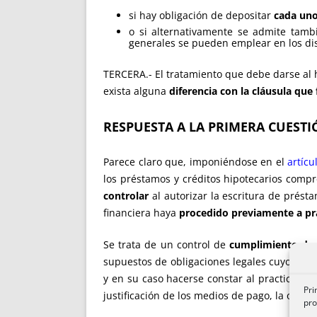
si hay obligación de depositar
cada uno
o si alternativamente se admite tam
generales se pueden emplear en los dis
TERCERA.- El tratamiento que debe darse al 
exista alguna
diferencia
con la cláusula que
RESPUESTA A LA PRIMERA CUESTI
Parece claro que, imponiéndose en el
artíc
los préstamos y créditos hipotecarios compr
controlar
al autorizar la escritura de présta
financiera haya
procedido previamente a pra
Se trata de un control de
cumplimiento de l
supuestos de obligaciones legales cuyo cumpl
y en su caso hacerse constar al practicar su 
Pri
justificación de los medios de pago, la obtenc
pro