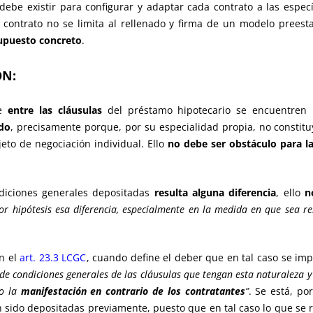
ebe existir para configurar y adaptar cada contrato a las especí
 contrato no se limita al rellenado y firma de un modelo preest
supuesto concreto
.
ÓN:
ue
entre las cláusulas
del préstamo hipotecario se encuentren
ado
, precisamente porque, por su especialidad propia, no constit
eto de negociación individual. Ello
no debe ser obstáculo para la
diciones generales depositadas
resulta alguna diferencia
, ello
n
or hipótesis esa diferencia, especialmente en la medida en que sea re
n el
art. 23.3 LCGC
, cuando define el deber que en tal caso se imp
 de condiciones generales de las cláusulas que tengan esta naturaleza y 
 o la
manifestación en contrario de los contratantes
”
. Se está, p
n sido depositadas previamente, puesto que en tal caso lo que se r