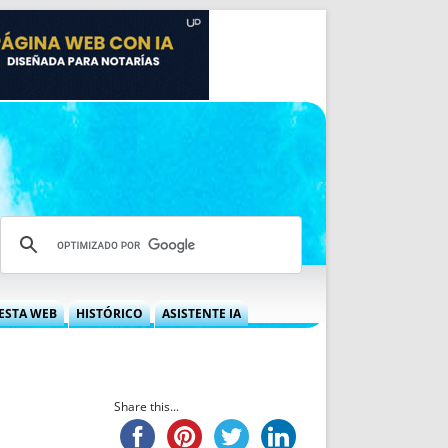
ESTA WEB
HISTÓRICO
ASISTENTE IA
A DGRN
QUÉ OFRECEMOS
 NIF
IDEARIO WEB
 LABORAL
QUIÉNES SOMOS
Share this...
ÁBILES
HISTORIA