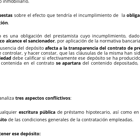
o inmobiliario.
uestas
sobre el efecto que tendría el incumplimiento de la
obliga
ción
.
o es una obligación del prestamista cuyo incumplimiento, dad
co alcance el sancionador
, por aplicación de la normativa bancaria
 ausencia del depósito
afecta a la transparencia del contrato de p
controlar, y hacer constar, que las cláusulas de la misma han sido
piedad
debe calificar si efectivamente ese depósito se ha produci
a contenida en el contrato
se apartara
del contenido depositado
 analiza
tres aspectos conflictivos
:
cualquier
escritura pública
de préstamo hipotecario, así como en
sito
de las condiciones generales de la contratación empleadas.
ener ese depósito: