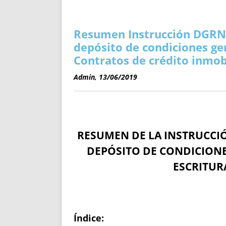
ENRIQUECIDAS
TITULARES 
NO DESESPERES
CAT
A MANO
SUCESIONES 
Resumen Instrucción DGRN 
FUTURAS NORMAS
GEORREFE
depósito de condiciones gen
ALQUILE
Contratos de crédito inmobi
TRI
Admin, 13/06/2019
LH Y C
¿SABIA
FRANCI
BÚSQUED
RESUMEN DE LA INSTRUCCIÓ
DEPÓSITO DE CONDICIONE
ESCRITUR
Índice: