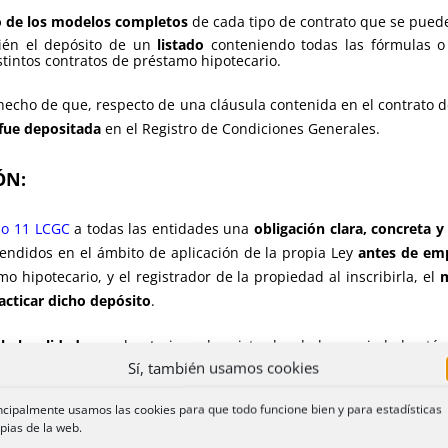
 de los modelos completos
de cada tipo de contrato que se puede
bién el depósito de un
listado
conteniendo todas las fórmulas o 
tintos contratos de préstamo hipotecario.
hecho de que, respecto de una cláusula contenida en el contrato d
 fue depositada
en el Registro de Condiciones Generales.
ÓN:
ulo 11 LCGC
a todas las entidades una
obligación clara, concreta 
endidos en el ámbito de aplicación de la propia Ley
antes de emp
mo hipotecario, y el registrador de la propiedad al inscribirla, el
cticar dicho depósito
.
a legalidad
que el notario y el registrador de la propiedad están
Sí, también usamos cookies
imiento, con independencia de si afectan o no a la validez y eficac
inscripción: ocurre así con la entrega del certificado energético,
ncipalmente usamos las cookies para que todo funcione bien y para estadísticas
ión de una licencia urbanística, etc.
pias de la web.