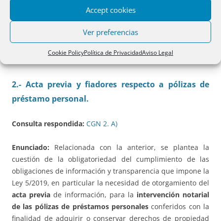
Desde el punto de vista teleológico, para el consumidor
Accept cookies
resultará indiferente que la persona jurídica destine ese
inmueble a una finalidad residencial (construir viviendas
Ver preferencias
para su venta) o no residencial.
Cookie Policy
Política de Privacidad
Aviso Legal
2.- Acta previa y fiadores respecto a pólizas de
préstamo personal.
Consulta respondida:
CGN 2. A)
Enunciado:
Relacionada con la anterior, se plantea la
cuestión de la obligatoriedad del cumplimiento de las
obligaciones de información y transparencia que impone la
Ley 5/2019, en particular la necesidad de otorgamiento del
acta previa
de información, para la
intervención notarial
de las pólizas de préstamos personales
conferidos con la
finalidad de adquirir o conservar derechos de propiedad