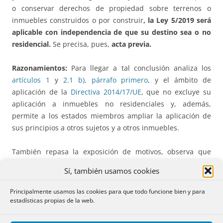
o conservar derechos de propiedad sobre terrenos o
inmuebles construidos o por construir
, la Ley 5/2019 será
aplicable con independencia de que su destino sea o no
residencial.
Se precisa, pues,
acta previa.
Razonamientos:
Para llegar a tal conclusión analiza los
artículos 1
y
2.1 b), párrafo primero
, y el ámbito de
aplicación de la
Directiva 2014/17/UE
, que no excluye su
aplicación a inmuebles no residenciales y, además,
permite a los estados miembros ampliar la aplicación de
sus principios a otros sujetos y a otros inmuebles.
También repasa la exposición de motivos, observa que
cuando el legislador quiere limitar a inmuebles de uso
Sí, también usamos cookies
residencial lo hace (ver
art. 129bis LH
en materia de
vencimiento anticipado), y estudia la tramitación
Principalmente usamos las cookies para que todo funcione bien y para
parlamentaria.
estadísticas propias de la web.