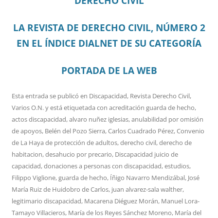
DERECHO CIVIL
LA REVISTA DE DERECHO CIVIL, NÚMERO 2
EN EL ÍNDICE DIALNET DE SU CATEGORÍA
PORTADA DE LA WEB
Esta entrada se publicó en
Discapacidad
,
Revista Derecho Civil
,
Varios O.N.
y está etiquetada con
acreditación guarda de hecho
,
actos discapacidad
,
alvaro nuñez iglesias
,
anulabilidad por omisión
de apoyos
,
Belén del Pozo Sierra
,
Carlos Cuadrado Pérez
,
Convenio
de La Haya de protección de adultos
,
derecho civil
,
derecho de
habitacion
,
desahucio por precario
,
Discapacidad juicio de
capacidad
,
donaciones a personas con discapacidad
,
estudios
,
Filippo Viglione
,
guarda de hecho
,
Íñigo Navarro Mendizábal
,
José
María Ruiz de Huidobro de Carlos
,
juan alvarez-sala walther
,
legitimario discapacidad
,
Macarena Diéguez Morán
,
Manuel Lora-
Tamayo Villacieros
,
María de los Reyes Sánchez Moreno
,
María del