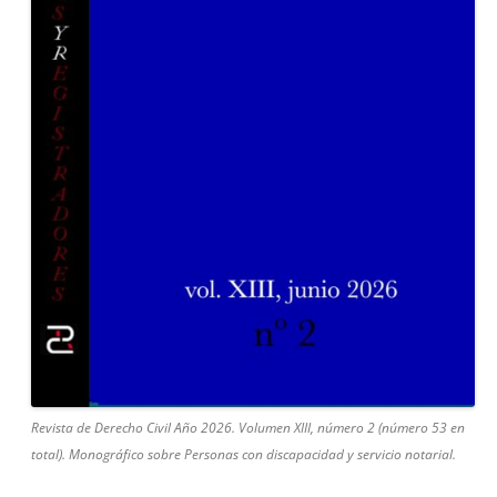
Revista de Derecho Civil Año 2026. Volumen XIII, número 2 (número 53 en
total). Monográfico sobre Personas con discapacidad y servicio notarial.