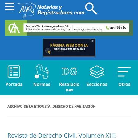
Portada
Normas
Resolucio
Secciones
Otros
nes
ARCHIVO DE LA ETIQUETA:
DERECHO DE HABITACION
Revista de Derecho Civil. Volumen XIII.