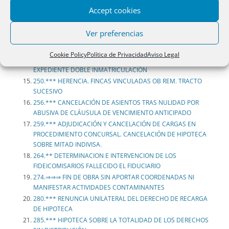
PERSONA CON DISCAPACIDAD. CURADOR ASISTENCIAL.
Accept cookies
DEFENSOR JUDICIAL.
226.*** SOLICITUD DE RECTIFICACIÓN DE DESCRIPCIÓN DE
Ver preferencias
FINCA ALEGANDO CONFLICTO CON LA LÍNEA DE DOMINIO
PÚBLICO MARÍTIMO – TERRESTRE.
Cookie Policy
Política de Privacidad
Aviso Legal
245.*** COMPRAVENTA. INICIACIÓN DE OFICIO DE
EXPEDIENTE DOBLE INMATRICULACIÓN
250.*** HERENCIA. FINCAS VINCULADAS OB REM. TRACTO
SUCESIVO
256.*** CANCELACIÓN DE ASIENTOS TRAS NULIDAD POR
ABUSIVA DE CLÁUSULA DE VENCIMIENTO ANTICIPADO
259.*** ADJUDICACIÓN Y CANCELACIÓN DE CARGAS EN
PROCEDIMIENTO CONCURSAL. CANCELACIÓN DE HIPOTECA
SOBRE MITAD INDIVISA.
264.** DETERMINACION E INTERVENCION DE LOS
FIDEICOMISARIOS FALLECIDO EL FIDUCIARIO
274.⇒⇒⇒ FIN DE OBRA SIN APORTAR COORDENADAS NI
MANIFESTAR ACTIVIDADES CONTAMINANTES
280.*** RENUNCIA UNILATERAL DEL DERECHO DE RECARGA
DE HIPOTECA
285.*** HIPOTECA SOBRE LA TOTALIDAD DE LOS DERECHOS