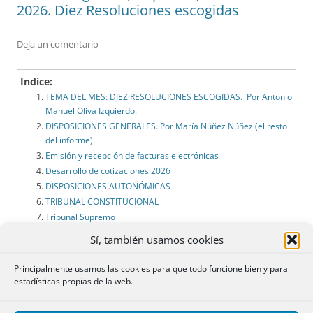
2026. Diez Resoluciones escogidas
Deja un comentario
Indice:
TEMA DEL MES: DIEZ RESOLUCIONES ESCOGIDAS. Por Antonio
Manuel Oliva Izquierdo.
DISPOSICIONES GENERALES. Por María Núñez Núñez (el resto
del informe).
Emisión y recepción de facturas electrónicas
Desarrollo de cotizaciones 2026
DISPOSICIONES AUTONÓMICAS
TRIBUNAL CONSTITUCIONAL
Tribunal Supremo
SECCIÓN II.
Sí, también usamos cookies
Jubilaciones
RESOLUCIONES PROPIEDAD:
Principalmente usamos las cookies para que todo funcione bien y para
218.** SUBDIVISIÓN HORIZONTAL: FIJACIÓN DE CUOTAS.
estadísticas propias de la web.
AUTORIZACIÓN ADMINISTRATIVA.
224.*** PARTICIÓN DE HERENCIA EN LA QUE INTERVIENE UNA