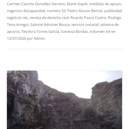
Carmen Cazorla González-Serrano
,
Marie Gayet
,
medidas de apoyo
,
negocios discapacidad
,
numero 53
,
Pedro Munar Bernat
,
publicidad
registral
,
rdc
,
revista de derecho civil
,
Ricardo Pazos Castro
,
Rodrigo
Tena Arregui
,
Salomé Adroher Biosca
,
servicio notarial
,
sistema de
apoyos
,
Teodora Torres García
,
Vanessa Bordas
,
volumen xiii
en
12/07/2026
por
Admin
.