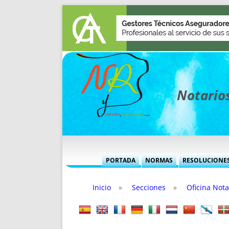
Notarios
PORTADA
NORMAS
RESOLUCIONE
MÁS USADAS (CUADRO)
INFORMES 
Inicio
»
Secciones
»
Oficina Nota
INFORMES MENSUALES
VOCES P
MÁS DESTACADAS
VOCES M
TITULARES DESDE 2002
TITULARES