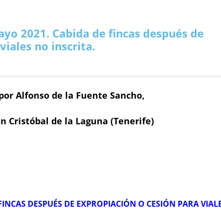
MERCANTIL-BM
OPOSICIONES
FACEBOOK
CUADRO ALTERNATIVO
CASOS PRÁCTICOS REGISTRO
NYR PAGINA 
INFORMES OPOSICIONES
OTROS TEMAS O.M.
POR IMPUESTOS
MODELOS O.R.
VARIOS O.N.
ALUÑA
DOCTRINA
TWITTER
DGRN 2017
INDICE CASOS JC CASAS
NYR A FA
RESÚMENES LEYES
COLABORADORES
SENTENCIAS O.M.
MAPAS FISCALES
TEMAS
Y DONACIONES
CONSUMO Y DERECHO
HAZTE USUARIO/A
A MANO
DICTAMENES INTERNAC.
PLUSVALÍ
INFORMES PERIÓDICOS
ARTÍCULOS DOCTRINA
ARTÍCULOS FISCAL
PROMOCIONES
MODELOS O.M.
VERSOS
ayo 2021. Cabida de fincas después de
RENCIACIÓN
INTERNACIONAL
RANKINGS
CONSUMO
MODELOS REGISTROS
FECH
PÁGINAS ESPECIALES
CLÁUSULAS DE HIPOTECA
TRATADOS INTER.
NORMAS FISCAL
VARIOS O.M.
VARIOS O.R
VARIOS
LIBROS
iales no inscrita.
R (NRUA)
DERECHO EUROPEO
ENTREVISTAS
COMPARATIVAS ARTÍCULOS
MODELOS MERCANTIL
CALCULA H
INFORMES MENSUALES F.N.
REVISTA DERECHO CIVIL
SENTENCIAS FISCAL
ARTÍCULOS CYD
ARTÍCULOS D.E.
PINCELADAS
BUTOS
AULA SOCIAL
CONCURSOS
TERRITORIO
REDACCIÓN JURÍDICA
CUOTA HI
VARIOS F.N.
VARIOS DOCTRINA
ARTÍCULOS INTER.
NORMATIVA D.E.
VARIOS FISCAL
NORMAS CYD
ARTÍCULOS
ATASTRO
OPINIÓN
CORREO
¡SABÍAS QUÉ?
NODESES
TEMAS PRÁCTICOS
DISPOSICIONES
PAÍSES
por Alfonso de la Fuente Sancho,
S QUÉ…?
FUTURAS NORMAS
ENLA
INFORMES MENSUALES F.N.
DICTÁMENES INTERNAC.
COLABORADORES
SCO SENA
TERRITORIO
INFORMES PERIODICOS
PÁGINAS ESPECIALES
VARIOS INTER.
VARIOS CYD
n Cristóbal de la Laguna (Tenerife)
A EN BOE
RINCÓN LITERARIO
ARTÍCULOS TERRITORIO
VARIOS F.N.
HERRAMIENTAS
NORMAS TERRITORIO
VARIOS TERRITORIO
FINCAS DESPUÉS DE EXPROPIACIÓN O CESIÓN PARA VIAL