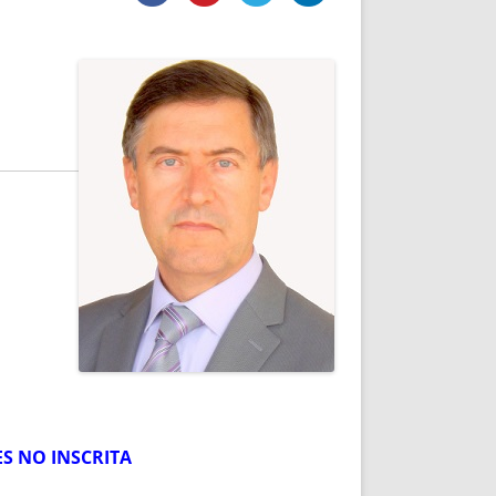
DE INICIO
PREMIO NYR
VORITOS
CONVENCIONES ANUALES
A IRPF
NUEVA ETAPA
AS
POLÍTICA DE PRIVACIDAD
IJUELAS
AVISO LEGAL
POTECA
REPORTAR INCIDENCIA
PERES
LOGOTIPO
CES
ENTREVISTAS
SONRISA
ENVÍA CORREO
CANALES DE VÍDEO
ES NO INSCRITA