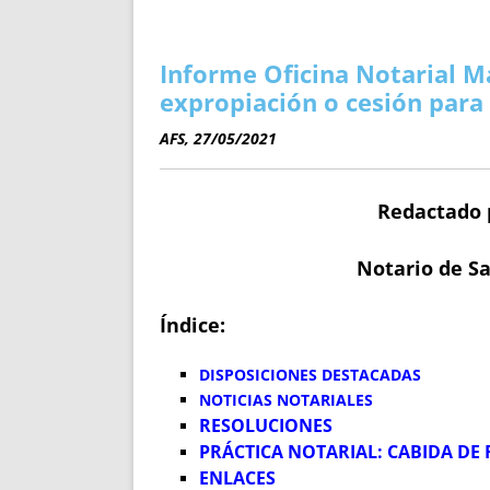
ENRIQUECIDAS
TITULARES 
NO DESESPERES
CAT
A MANO
SUCESIONES 
Informe Oficina Notarial M
FUTURAS NORMAS
GEORREFE
expropiación o cesión para v
ALQUILE
AFS, 27/05/2021
TRI
LH Y C
Redactado 
¿SABIA
FRANCI
Notario de Sa
BÚSQUED
Índice:
DISPOSICIONES DESTACADAS
NOTICIAS NOTARIALES
RESOLUCIONES
PRÁCTICA NOTARIAL: CABIDA DE 
ENLACES