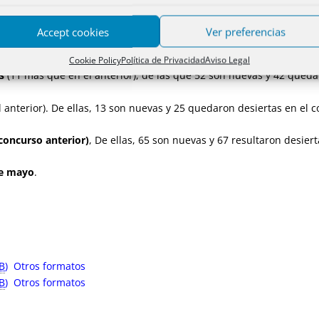
rección General de Derecho y Entidades Jurídicas, del Departamento
Accept cookies
Ver preferencias
Cookie Policy
Política de Privacidad
Aviso Legal
as
(11 más que en el anterior), de las que 52 son nuevas y 42 queda
 anterior). De ellas, 13 son nuevas y 25 quedaron desiertas en el c
 concurso anterior)
, De ellas, 65 son nuevas y 67 resultaron desiert
de mayo
.
B
)
Otros formatos
B
)
Otros formatos