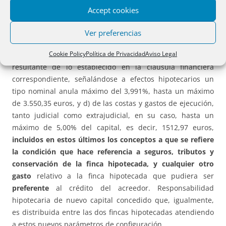
forma: a) por razón del principal ampliado, 30.259,49
Accept cookies
euros; b) de sus intereses ordinarios de doce meses al tipo
nominal pactado, señalándose a efectos hipotecarios un
Ver preferencias
tipo máximo del 0,911%, hasta un máximo de 275,66 euros;
Cookie Policy
Política de Privacidad
Aviso Legal
c) de los intereses moratorios de tres años al tipo nominal
resultante de lo establecido en la cláusula financiera
correspondiente, señalándose a efectos hipotecarios un
tipo nominal anula máximo del 3,991%, hasta un máximo
de 3.550,35 euros, y d) de las costas y gastos de ejecución,
tanto judicial como extrajudicial, en su caso, hasta un
máximo de 5,00% del capital, es decir, 1512,97 euros,
incluidos en estos últimos los conceptos a que se refiere
la condición que hace referencia a seguros, tributos y
conservación de la finca hipotecada, y cualquier otro
gasto
relativo a la finca hipotecada que pudiera ser
preferente
al crédito del acreedor. Responsabilidad
hipotecaria de nuevo capital concedido que, igualmente,
es distribuida entre las dos fincas hipotecadas atendiendo
a estos nuevos parámetros de configuración.