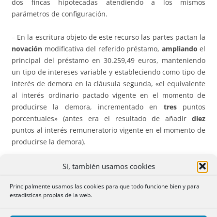
dos fincas hipotecadas atendiendo a los mismos
parámetros de configuración.
– En la escritura objeto de este recurso las partes pactan la
novación
modificativa del referido préstamo,
ampliando
el
principal del préstamo en 30.259,49 euros, manteniendo
un tipo de intereses variable y estableciendo como tipo de
interés de demora en la cláusula segunda, «el equivalente
al interés ordinario pactado vigente en el momento de
producirse la demora, incrementado en
tres
puntos
porcentuales» (antes era el resultado de añadir
diez
puntos al interés remuneratorio vigente en el momento de
producirse la demora).
– Tras esta modificación, la responsabilidad hipotecaria
Sí, también usamos cookies
respecto el capital inicial no es objeto de modificación
Principalmente usamos las cookies para que todo funcione bien y para
alguna, si bien las partes acuerdan
ampliar
las
estadísticas propias de la web.
responsabilidades hipotecarias garantizadas respecto del
nuevo capital objeto de la ampliación en la siguiente