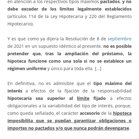
en atención a los respectivos tipos máximos
pactados
,
y no
debe exceder de los límites legalmente establecidos
(artículos 114 de la Ley Hipotecaria y 220 del Reglamento
Hipotecario).
Y es que como ya dijera la Resolución de 8 de
septiembre
de 2021 en un supuesto idéntico al presente,
no es posible
pretender que, tras la ampliación del préstamo, la
hipoteca funcione como una sola si no se establece un
régimen uniforme
y único para toda ella […]
En definitiva, no es admisible que el
tipo máximo del
interés
a efectos de la fijación de la responsabilidad
hipotecaria sea superior al
límite
fijado
a efectos
obligacionales a la variabilidad del tipo de interés, porque,
como queda señalado, el carácter
accesorio
de la
hipoteca
imposibilita que se puedan garantizar obligaciones o
importes no pactados y/o que nunca podrán devengarse
.