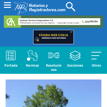
Portada
Normas
Resolucio
Secciones
Otros
nes