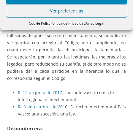
Ver preferencias
Los derechos a la herencia del que hubiese fallecido, con
testamento o sin él, antes de hallarse en vigor el Código, se
Cookie Policy
Política de Privacidad
Aviso Legal
regirán por la legislación anterior. La herencia de los
fallecidos después, sea o no con testamento, se adjudicará
y repartirá con arreglo al Código; pero cumpliendo, en
cuanto éste lo permita, las disposiciones testamentarias.
Se respetarán, por lo tanto, las legítimas, las mejoras y los
legados, pero reduciendo su cuantía, si de otro modo no se
pudiera dar a cada partícipe en la herencia lo que le
corresponda según el Código.
R. 12 de junio de 2017
: causante vasco, conflicto
interregional e intertemporal.
R. 6 de octubre de 2016
. Derecho intertemporal País
Vasco: una sucesión, una ley.
Decimotercera.