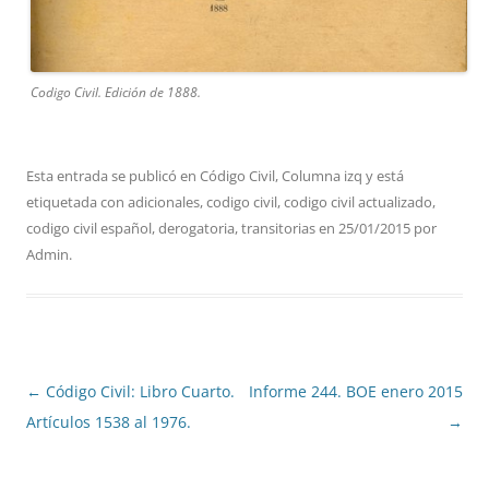
Codigo Civil. Edición de 1888.
Esta entrada se publicó en
Código Civil
,
Columna izq
y está
etiquetada con
adicionales
,
codigo civil
,
codigo civil actualizado
,
codigo civil español
,
derogatoria
,
transitorias
en
25/01/2015
por
Admin
.
Navegación
←
Código Civil: Libro Cuarto.
Informe 244. BOE enero 2015
de
Artículos 1538 al 1976.
→
entradas