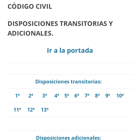
CÓDIGO CIVIL
DISPOSICIONES TRANSITORIAS Y
ADICIONALES.
Ir a la portada
Disposiciones transitorias:
1ª
2ª
3ª
4ª
5ª
6ª
7ª
8ª
9ª
10ª
11ª
12ª
13ª
Disposiciones adicionales: