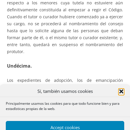
respecto a los menores cuya tutela no estuviere aún
definitivamente constituida al empezar a regir el Código.
Cuando el tutor o curador hubiere comenzado ya a ejercer
su cargo, no se procederá al nombramiento del consejo
hasta que lo solicite alguna de las personas que deban
formar parte de él, o el mismo tutor o curador existente; y,
entre tanto, quedará en suspenso el nombramiento del
protutor.
Undécima.
Los expedientes de adopción, los de emancipación
voluntaria y los de dispensa de ley pendientes ante el
Sí, también usamos cookies
Gobierno o los Tribunales, seguirán su curso con arreglo a
la legislación anterior, a menos que los padres o
Principalmente usamos las cookies para que todo funcione bien y para
solicitantes de la gracia desistan de seguir este
estadísticas propias de la web.
procedimiento y prefieran el establecido en el Código.
Accept cookies
Duodécima.