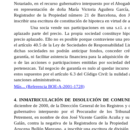
Notariado, en el recurso gubernativo interpuesto por el Aboga
en representación de doña María Victoria Aguilera García,
Registrador de la Propiedad número 21 de Barcelona, don J
inscribir una escritura de constitución de hipoteca en virtud de 
Una socia vende sus participaciones en una s.r.l. a ot
aplazado parte del precio. La propia sociedad constituye hip
precio aplazado. Ello no es posible porque contraviene una pro
el artículo 40.5 de la Ley de Sociedades de Responsabilidad L
dichas sociedades no podrán anticipar fondos, conceder créd
garantía, ni facilitar asistencia financiera para la adquisición d
o de las acciones o participaciones emitidas por sociedad de
pertenezcan. Tal negocio de garantía es nulo al quedar incurso 
estos supuestos por el artículo 6.3 del Código Civil: la nulidad 
sanciones administrativas.
Más... (Referencia BOE-A-2001-1728)
4. INMATRICULACIÓN DE DISOLUCIÓN DE COMUNI
diciembre de 2000, de
la Dirección General
de los Registros y d
gubernativo interpuesto por el Procurador de los Tribuna
Petrement, en nombre de don José Vicente Gardón Acuña y su 
Galán, contra la negativa de la Registradora de la Propieda
Azucena Bullón Manzano, a inscribir una escritura de división