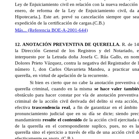
Ley de Enjuiciamiento civil en relación con la nueva redacción
enero, de reforma de la Ley de Enjuiciamiento civil, da 
Hipotecaria.]. Este
art. prevé su cancelación siempre que sea
expedición de la certificación de cargas.(C.B.)
Más... (Referencia BOE-A-2001-644)
12. ANOTACIÓN PREVENTIVA DE QUERELLA.
R. de 1
la Dirección General
de los Registros y del Notariado, e
interpuesto por la Letrada doña Josefa C. Rúa Gallo, en n
Dolores Prieto Vázquez, contra la negativa del Registrador de
número 1, don Carlos Olavarrieta Mandeu, a practicar una
querella, en virtud de apelación de la recurrente.
Si bien es cierto que no cabe la anotación preventiva de
querella criminal, cuando en la misma
se hace valer también
obstáculo para hacer constar por vía de anotación preventiva 
criminal de la acción civil derivada del delito si esta acció
efectiva
trascendencia real
, a fin de garantizar en el ámbito 
pronunciamiento judicial que en su día se dicte; siendo pre
mandamiento
resulte el contenido
de la acción civil ejercitada
de la querella en el correspondiente suplico, pues, no es l
querella sino el ejercicio a través de ella de una acción civil 
efectivamente se anota.
(C.B.)