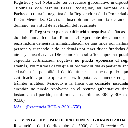
Registros y del Notariado, en el recurso gubernativo interpues
Tribunales don Manuel Baeza Rodríguez, en nombre de 
Pacheco, contra la negativa de la Registradora de la Propieda
Belén Menéndez García, a inscribir un testimonio de auto
dominio, en virtud de apelación del recurrente.
El Registro expide
certificación negativa
de fincas a
dominio inmatriculador. Termina el expediente declarando el
registradora deniega la inmatriculación de una finca por hallar
persona y suspende la de las demás por tener dudas fundadas 
otras ya inscritas.
La Dirección General
afirma que
no pued
expedida certificación negativa
no pueda oponerse el reg
además, los mismos datos que la promotora del expediente apor
aclaraban la posibilidad de identificar las fincas, pudo apo
certificación, por lo que a ella es imputable, al menos en pa
trámites inútiles. Respecto a la finca que
coincide parcial
cuestión no puede resolverse en el recurso gubernativo sin
instancia del partido, conforme a los artículos 300 y 306 d
(C.B.)
Más... (Referencia BOE-A-2001-658)
3. VENTA DE PARTICIPACIONES GARANTIZAD
Resolución
de 1 de diciembre de 2000, de
la Dirección Gen