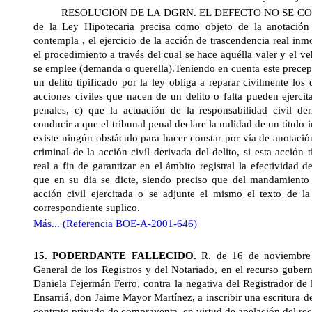
RESOLUCION DE
LA DGRN. EL DEFECTO
NO SE CON
de
la Ley Hipotecaria
precisa como objeto de la anotación
contempla , el ejercicio de la acción de trascendencia real inmo
el procedimiento a través del cual se hace aquélla valer y el v
se emplee (demanda o querella).Teniendo en cuenta este precept
un delito tipificado por la ley obliga a reparar civilmente los
acciones civiles que nacen de un delito o falta pueden ejerci
penales, c) que la actuación de la responsabilidad civil de
conducir a que el tribunal penal declare la nulidad de un título 
existe ningún obstáculo para hacer constar por vía de anotación
criminal de la acción civil derivada del delito, si esta acción 
real a fin de garantizar en el ámbito registral la efectividad 
que en su día se dicte, siendo preciso que del mandamiento 
acción civil ejercitada o se adjunte el mismo el texto de la
correspondiente suplico.
Más... (Referencia BOE-A-2001-646)
15. PODERDANTE FALLECIDO.
R. de 16 de noviembr
General
de los Registros y del Notariado, en el recurso gubern
Daniela Fejermán Ferro, contra la negativa del Registrador de
Ensarriá, don Jaime Mayor Martínez, a inscribir una escritura d
contrato privado de compraventa, en virtud de apelación del rec