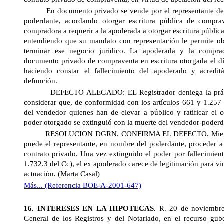
En documento privado se vende por el representante del p
poderdante, acordando otorgar escritura pública de compra
compradora a requerir a la apoderada a otorgar escritura públi
entendiendo que su mandato con representación le permite ob
terminar ese negocio jurídico. La apoderada y la compra
documento privado de compraventa en escritura otorgada el d
haciendo constar el fallecimiento del apoderado y acredit
defunción.
DEFECTO ALEGADO: EL Registrador deniega la práctica
considerar que, de conformidad con los artículos 661 y 1.257 
del vendedor quienes han de elevar a público y ratificar el c
poder otorgado se extinguió con la muerte del vendedor-poderda
R
ESOLUCION DGRN. CONFIRMA EL DEFECTO. Mientras
puede el representante, en nombre del poderdante, proceder a 
contrato privado. Una vez extinguido el poder por fallecimient
1.732.3 del Cc), el ex apoderado carece de legitimación para vi
actuación. (Marta Casal)
Más... (Referencia BOE-A-2001-647)
16. INTERESES EN
LA HIPOTECAS.
R.
20 de noviembr
General
de los Registros y del Notariado, en el recurso gube