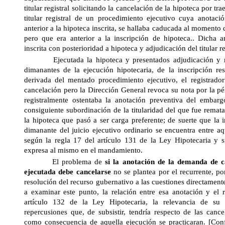
titular registral solicitando la cancelación de la hipoteca por tr
titular registral de un procedimiento ejecutivo cuya anotac
anterior a la hipoteca inscrita, se hallaba caducada al momento d
pero que era anterior a la inscripción de hipoteca.. Dicha 
inscrita con posterioridad a hipoteca y adjudicación del titular re
Ejecutada la hipoteca y presentados adjudicación y ma
dimanantes de la ejecución hipotecaria, de la inscripción res
derivada del mentado procedimiento ejecutivo, el registrador
cancelación pero
la Dirección General
revoca su nota por la pé
registralmente ostentaba la anotación preventiva del embarg
consiguiente subordinación de la titularidad del que fue remata
la hipoteca que pasó a ser carga preferente; de suerte que la 
dimanante del juicio ejecutivo ordinario se encuentra entre aq
según la regla 17 del artículo 131 de
la Ley Hipotecaria
y si
expresa al mismo en el mandamiento.
El problema de
si la
anotación de la demanda de ca
ejecutada debe cancelarse
no se plantea por el recurrente, por
resolución del recurso gubernativo a las cuestiones directament
a examinar este punto, la relación entre esa anotación y el
artículo 132 de
la Ley Hipotecaria
, la relevancia de su 
repercusiones que, de subsistir, tendría respecto de las canc
como consecuencia de aquella ejecución se practicaran. [Conf