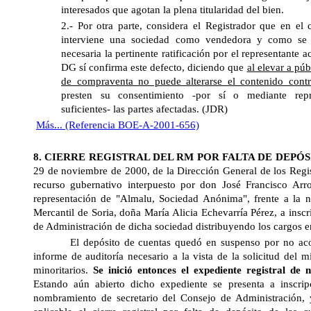
interesados que agotan la plena titularidad del bien.
2.- Por otra parte, considera el Registrador que en el 
interviene una sociedad como vendedora y como se re
necesaria la pertinente ratificación por el representante a
DG sí confirma este defecto, diciendo que
al elevar a pú
de compraventa no puede alterarse el contenido con
presten su consentimiento -por sí o mediante repr
suficientes- las partes afectadas. (JDR)
Más... (Referencia BOE-A-2001-656)
8. CIERRE REGISTRAL DEL RM POR FALTA DE DEPÓ
29 de noviembre de 2000, de
la Dirección General
de los Regis
recurso gubernativo interpuesto por don José Francisco A
representación de "Almalu, Sociedad Anónima", frente a la 
Mercantil
de Soria, doña María Alicia Echevarría Pérez, a inscr
de Administración de dicha sociedad distribuyendo los cargos e
El depósito de cuentas quedó en suspenso por no acom
informe de auditoría necesario a la vista de la solicitud del
minoritarios.
Se inició entonces el expediente registral de
Estando aún abierto dicho expediente se presenta a inscrip
nombramiento de secretario del Consejo de Administración, y