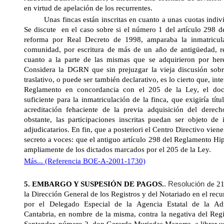
en virtud de apelación de los recurrentes.
Unas fincas están inscritas en cuanto a unas cuotas indivis
Se discute
en el caso sobre si el número 1 del artículo 298 
reforma por Real Decreto de 1998, amparaba la inmatricul
comunidad, por escritura de más de un año de antigüedad, re
cuanto a la parte de las mismas que se adquirieron por heren
Considera la DGRN que sin prejuzgar la vieja discusión sobre 
traslativo, o puede ser también declarativo, es lo cierto que, int
Reglamento en concordancia con el 205 de la Ley, el do
suficiente para la inmatriculación de la finca, que exigiría títu
acreditación fehaciente de la previa adquisición del derech
obstante, las participaciones inscritas puedan ser objeto de 
adjudicatarios. En fin, que a posteriori el Centro Directivo viene
secreto a voces: que el antiguo artículo 298 del Reglamento Hi
ampliamente de los dictados marcados por el 205 de la Ley.
Más... (Referencia BOE-A-2001-1730)
5. EMBARGO Y SUSPESIÓN DE PAGOS.
.
Resolución
de 21
la Dirección General
de los Registros y del Notariado en el recu
por el Delegado Especial de
la Agencia Estatal
de
la Adm
Cantabria, en nombre de la misma, contra la negativa del Regi