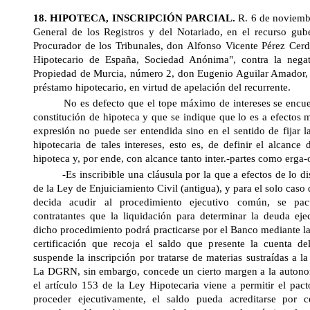
18. HIPOTECA, INSCRIPCIÓN PARCIAL.
R. 6 de noviemb
General
de los Registros y del Notariado, en el recurso gube
Procurador de los Tribunales, don Alfonso Vicente Pérez Cer
Hipotecario de España, Sociedad Anónima", contra la negat
Propiedad de Murcia, número 2, don Eugenio Aguilar Amador, a 
préstamo hipotecario, en virtud de apelación del recurrente.
No es defecto que el tope máximo de intereses se encuent
constitución de hipoteca y que se indique que lo es a efectos 
expresión no puede ser entendida sino en el sentido de fijar l
hipotecaria de tales intereses, esto es, de definir el alcance
hipoteca y, por ende, con alcance tanto inter.-partes como erga-
-Es inscribible una cláusula por la que a efectos de lo dis
de la Ley de Enjuiciamiento Civil (antigua), y para el solo caso
decida acudir al procedimiento ejecutivo común, se pac
contratantes que la liquidación para determinar la deuda ej
dicho procedimiento podrá practicarse por el Banco mediante l
certificación que recoja el saldo que presente la cuenta del 
suspende la inscripción por tratarse de materias sustraídas a 
La DGRN
, sin embargo, concede un cierto margen a la autono
el artículo 153 de
la Ley Hipotecaria
viene a permitir el pact
proceder ejecutivamente, el saldo pueda acreditarse por ce