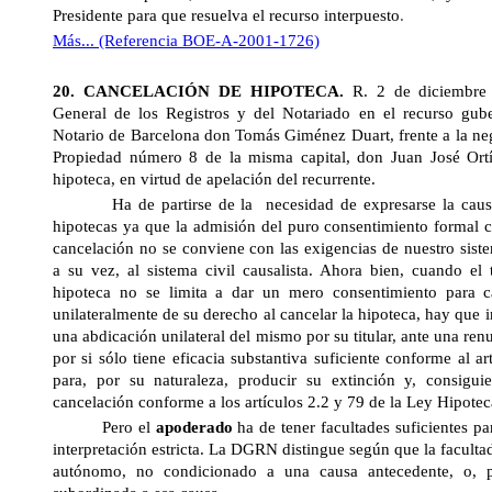
Presidente para que resuelva el recurso interpuesto
.
Más... (Referencia BOE-A-2001-1726)
20. CANCELACIÓN DE HIPOTECA.
R. 2 de diciembr
General
de los Registros y del Notariado en el recurso gube
Notario de Barcelona don Tomás Giménez Duart, frente a la neg
Propiedad número 8 de la misma capital, don Juan José Ortí
hipoteca, en virtud de apelación del recurrente.
Ha de partirse de la
necesidad de expresarse la caus
hipotecas ya que la admisión del puro consentimiento formal c
cancelación no se conviene con las exigencias de nuestro siste
a su vez, al sistema civil causalista. Ahora bien, cuando el 
hipoteca no se limita a dar un mero consentimiento para c
unilateralmente de su derecho al cancelar la hipoteca, hay que 
una abdicación unilateral del mismo por su titular, ante una re
por si sólo tiene eficacia substantiva suficiente conforme al a
para, por su naturaleza, producir su extinción y, consigui
cancelación conforme a los artículos 2.2 y 79 de
la Ley Hipotec
Pero el
apoderado
ha de tener facultades suficientes pa
interpretación estricta. La DGRN distingue según que la faculta
autónomo, no condicionado a una causa antecedente, o, po