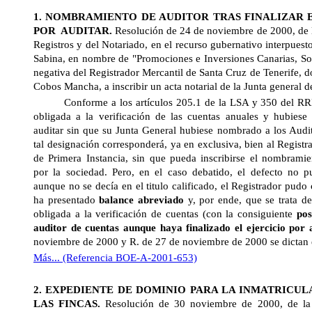
1. NOMBRAMIENTO DE AUDITOR TRAS FINALIZAR 
POR
AUDITAR.
Resolución de 24 de noviembre de 2000, de
Registros y del Notariado, en el recurso gubernativo interpues
Sabina, en nombre de "Promociones e Inversiones Canarias, Soc
negativa del Registrador Mercantil de Santa Cruz de Tenerife, 
Cobos Mancha, a inscribir un acta notarial de la Junta general d
Conforme a los artículos 205.1 de la LSA y 350 del RRM, 
obligada a la verificación de las cuentas anuales y hubiese f
auditar sin que su Junta General hubiese nombrado a los Audit
tal designación corresponderá, ya en exclusiva, bien al Registr
de Primera Instancia, sin que pueda inscribirse el nombramie
por
la sociedad. Pero
, en el caso debatido, el defecto no p
aunque no se decía en el titulo calificado, el Registrador pud
ha presentado
balance abreviado
y, por ende, que se trata d
obligada a la verificación de cuentas (con la consiguiente
pos
auditor de cuentas aunque haya finalizado el ejercicio por 
noviembre de 2000 y R. de 27 de noviembre de 2000 se dictan 
Más... (Referencia BOE-A-2001-653)
2. EXPEDIENTE DE DOMINIO PARA
LA INMATRICUL
LAS FINCAS.
Resolución de 30 noviembre de 2000, de
l