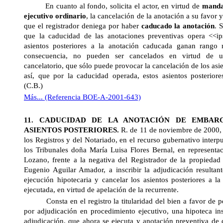
En cuanto al fondo, solicita el actor, en virtud de
mandam
ejecutivo ordinario
, la cancelación de la anotación a su favor y
que el registrador deniega por haber
caducado
la anotación
. 
que la caducidad de las anotaciones preventivas opera <<ip
asientos posteriores a la anotación caducada ganan rango 
consecuencia, no pueden ser cancelados en virtud de un
cancelatorio, que sólo puede provocar la cancelación de los asi
así, que por la caducidad operada, estos asientos posterior
(C.B.)
Más... (Referencia BOE-A-2001-643)
11. CADUCIDAD DE
LA ANOTACIÓN DE
EMBAR
ASIENTOS POSTERIORES.
R. de 11 de noviembre
de 2000,
los Registros y del Notariado, en el recurso gubernativo interp
los Tribunales doña María Luisa Flores Bernal, en representa
Lozano, frente a la negativa del Registrador de la propieda
Eugenio Aguilar Amador, a inscribir la adjudicación resulta
ejecución hipotecaria y cancelar los asientos posteriores a la
ejecutada, en virtud de apelación de la recurrente.
Consta en el registro la titularidad del bien a favor de pe
por adjudicación en procedimiento ejecutivo, una hipoteca ins
adjudicación, que ahora se ejecuta y anotación preventiva de