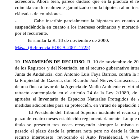
acreedora. Ahora bien, parece dudoso que en la práctica el res
coincida con lo realmente garantizado con la hipoteca al no insc
cláusulas de comisiones.
- Cabe inscribir parcialmente la hipoteca en cuanto al p
suspendiéndola en cuanto a los intereses ordinarios y moratorio
por el recurrente.
- Es similar la R. 18 de noviembre de 2000.
Más... (Referencia BOE-A-2001-1725)
19. INADMISIÓN DE RECURSO.
R. 10 de noviembre de 2
de los Registros y del Notariado, en el recurso gubernativo inte
Junta de Andalucía, don Antonio Luis Faya Barrios, contra la 
la Propiedad de Cazorla, don Ricardo José Nieves Carrascosa, a 
de una finca a favor de la Agencia de Medio Ambiente en virtud
retracto contemplado en el artículo 24 de la Ley 2/1989, de 
aprueba el Inventario de Espacios Naturales Protegidos de 
medidas adicionales para su protección, en virtud de apelación d
El Presidente del Tribunal Superior inadmite el recurso p
plazo de cuatro meses establecido reglamentariamente. Lo que o
título se presentó tres veces recayendo siempre la misma no
pasado el plazo desde la primera nota pero no desde la últim
recurso interpuesto, revocando el Auto Presidencial, y dev