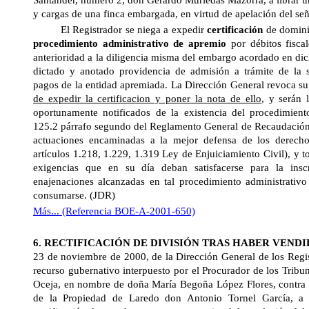
Santander, número 2, don Gerardo Muriedas Mazorra, a librar u
y cargas de una finca embargada, en virtud de apelación del señ
El Registrador se niega a expedir
certificación
de domini
procedimiento administrativo de apremio
por débitos fisca
anterioridad a la diligencia misma del embargo acordado en di
dictado y anotado providencia de admisión a trámite de la s
pagos de la entidad apremiada.
La Dirección General
revoca su 
de expedir la certificacion y poner la nota de ello
, y serán 
oportunamente notificados de la existencia del procedimient
125.2 párrafo segundo del Reglamento General de Recaudación),
actuaciones encaminadas a la mejor defensa de los derecho
artículos 1.218, 1.229, 1.319 Ley de Enjuiciamiento Civil), y to
exigencias que en su día deban satisfacerse para la insc
enajenaciones alcanzadas en tal procedimiento administrativo 
consumarse. (JDR)
Más... (Referencia BOE-A-2001-650)
6. RECTIFICACIÓN DE DIVISIÓN TRAS HABER VEND
23 de noviembre de 2000, de
la Dirección General
de los Regis
recurso gubernativo interpuesto por el Procurador de los Trib
Oceja, en nombre de doña María Begoña López Flores, contra l
de la Propiedad de Laredo don Antonio Tornel García, a i