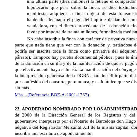
una última parte (diez millones) la retiene el comprador 
hipotecario que pesa sobre la finca, se dice textualm
manifiesta, adquiere la finca objeto de esta transmisi
habiendo efectuado el pago del importe declarado como
vendedora, con el dinero procedente de la donación efe
favor por importe de treinta millones, formalizada mediante
No cabe inscribir la finca con carácter de privativa pura 
parte que nada tiene que ver con la donación y, tratándose d
podría ser inscrita toda la finca como privativa del adquire
párrafo). Tampoco hay prueba documental pública, pues lo únic
de la donación en su día y de la manifestación de que se pagó
que efectivamente haya sido así. La manifestación del cónyuge 
la interpretación generosa de la DGRN, para inscribir parte del
por confesión del consorte, pero nunca, y es lo único que se dis
sin más.
Más... (Referencia BOE-A-2001-1732)
23. APODERADO NOMBRADO POR LOS ADMINISTRAD
de 2000 de
la Dirección General
de los Registros y del 
gubernativo interpuesto por el Notario de Barcelona don Hugo 
negativa del Registrador Mercantil XII de la misma capital, d
inscribir una escritura de apoderamiento.