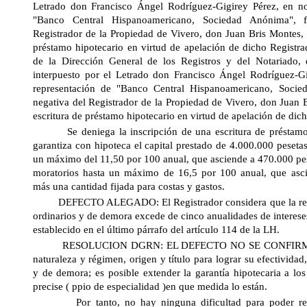
Letrado don Francisco Ángel Rodríguez-Gigirey Pérez, en n
"Banco Central Hispanoamericano, Sociedad Anónima", f
Registrador de la Propiedad de Vivero, don Juan Bris Montes, a
préstamo hipotecario en virtud de apelación de dicho Registr
de
la Dirección General
de los Registros y del Notariado, 
interpuesto por el Letrado don Francisco Ángel Rodríguez-G
representación de "Banco Central Hispanoamericano, Socie
negativa del Registrador de la Propiedad de Vivero, don Juan B
escritura de préstamo hipotecario en virtud de apelación de dich
Se deniega la inscripción de una escritura de préstamo h
garantiza con hipoteca el capital prestado de 4.000.000 pesetas
un máximo del 11,50 por 100 anual, que asciende a 470.000 pese
moratorios hasta un máximo de 16,5 por 100 anual, que asci
más una cantidad fijada para costas y gastos.
DEFECTO ALEGADO: El Registrador considera que la respo
ordinarios y de demora excede de cinco anualidades de interese
establecido en el último párrafo del artículo 114 de la LH.
RESOLUCION DGRN: EL DEFECTO NO SE CONFIRMA. Par
naturaleza y régimen, origen y título para lograr su efectividad,
y de demora; es posible extender la garantía hipotecaria a lo
precise ( ppio de especialidad )en que medida lo están.
Por tanto, no hay ninguna dificultad para poder recla