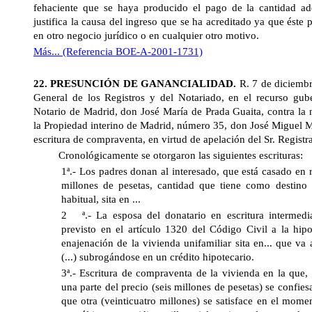
fehaciente que se haya producido el pago de la cantidad a
justifica la causa del ingreso que se ha acreditado ya que éste 
en otro negocio jurídico o en cualquier otro motivo.
Más... (Referencia BOE-A-2001-1731)
22. PRESUNCIÓN DE GANANCIALIDAD.
R. 7 de diciem
General
de los Registros y del Notariado, en el recurso gube
Notario de Madrid, don José María de Prada Guaita, contra la 
la Propiedad interino de Madrid, número 35, don José Miguel M
escritura de compraventa, en virtud de apelación del Sr. Registr
Cronológicamente se otorgaron las siguientes escrituras:
1ª.- Los padres donan al interesado, que está casado en
millones de pesetas, cantidad que tiene como destino
habitual, sita en ...
2 ª.- La esposa del donatario en escritura intermedia
previsto en el artículo 1320 del Código Civil a la hipo
enajenación de la vivienda unifamiliar sita en... que va 
(...) subrogándose en un crédito hipotecario.
3ª.- Escritura de compraventa de la vivienda en la que,
una parte del precio (seis millones de pesetas) se confies
que otra (veinticuatro millones) se satisface en el mom