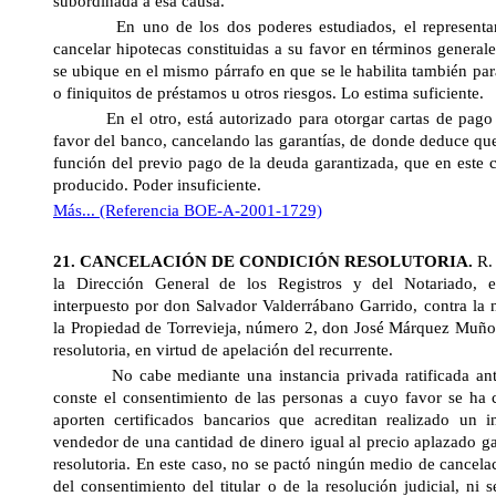
subordinada a esa causa.
En uno de los dos poderes estudiados, el representante
cancelar hipotecas constituidas a su favor en términos generale
se ubique en el mismo párrafo en que se le habilita también par
o finiquitos de préstamos u otros riesgos. Lo estima suficiente.
En el otro, está autorizado para otorgar cartas de pago d
favor del banco, cancelando las garantías, de donde deduce qu
función del previo pago de la deuda garantizada, que en este 
producido. Poder insuficiente.
Más... (Referencia BOE-A-2001-1729)
21. CANCELACIÓN DE CONDICIÓN RESOLUTORIA.
R. 
la Dirección General
de los Registros y del Notariado, e
interpuesto por don Salvador Valderrábano Garrido, contra la 
la Propiedad de Torrevieja, número 2, don José Márquez Muño
resolutoria, en virtud de apelación del recurrente.
No cabe mediante una instancia privada ratificada ante 
conste el consentimiento de las personas a cuyo favor se ha 
aporten certificados bancarios que acreditan realizado un 
vendedor de una cantidad de dinero igual al precio aplazado g
resolutoria. En este caso, no se pactó ningún medio de cancela
del consentimiento del titular o de la resolución judicial, n