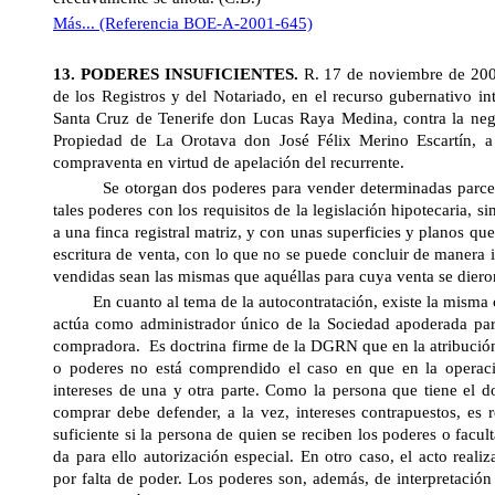
Más... (Referencia BOE-A-2001-645)
13. PODERES INSUFICIENTES.
R. 17 de noviembre de 20
de los Registros y del Notariado, en el recurso gubernativo in
Santa Cruz de Tenerife don Lucas Raya Medina, contra la nega
Propiedad de La Orotava don José Félix Merino Escartín, a i
compraventa en virtud de apelación del recurrente.
Se otorgan dos poderes para vender determinadas parcela
tales poderes con los requisitos de la legislación hipotecaria, s
a una finca registral matriz, y con unas superficies y planos qu
escritura de venta, con lo que no se puede concluir de manera 
vendidas sean las mismas que aquéllas para cuya venta se dieron
En cuanto al tema de la autocontratación, existe la misma
actúa como administrador único de la Sociedad apoderada par
compradora.
Es doctrina firme de la DGRN que en la atribución
o poderes no está comprendido el caso en que en la operaci
intereses de una y otra parte. Como la persona que tiene el 
comprar debe defender, a la vez, intereses contrapuestos, es 
suficiente si la persona de quien se reciben los poderes o facu
da para ello autorización especial. En otro caso, el acto reali
por falta de poder. Los poderes son, además, de interpretación