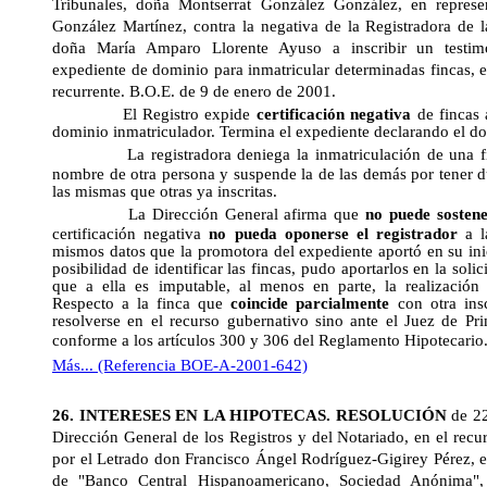
Tribunales, doña Montserrat González González, en repres
González Martínez, contra la negativa de la Registradora de l
doña María Amparo Llorente Ayuso a inscribir un testim
expediente de dominio para inmatricular determinadas fincas, e
recurrente.
B.O.E. de 9 de enero de 2001.
El Registro expide
certificación negativa
de fincas
dominio inmatriculador. Termina el expediente declarando el do
La registradora deniega la inmatriculación de una fi
nombre de otra persona y suspende la de las demás por tener 
las mismas que otras ya inscritas.
La Dirección General afirma que
no puede sosten
certificación negativa
no pueda oponerse el registrador
a l
mismos datos que la promotora del expediente aportó en su ini
posibilidad de identificar las fincas, pudo aportarlos en la solic
que a ella es imputable, al menos en parte, la realización 
Respecto a la finca que
coincide parcialmente
con otra ins
resolverse en el recurso gubernativo sino ante el Juez de Pri
conforme a los artículos 300 y 306 del Reglamento Hipotecario.
Más... (Referencia BOE-A-2001-642)
26.
INTERESES EN
LA HIPOTECAS.
RESOLUCIÓN
de 2
Dirección General
de los Registros y del Notariado, en el recu
por el Letrado don Francisco Ángel Rodríguez-Gigirey Pérez, 
de "Banco Central Hispanoamericano, Sociedad Anónima", 