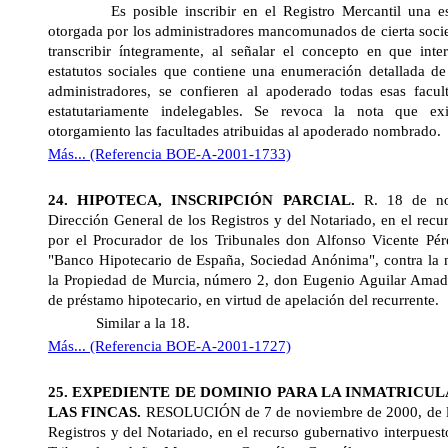
Es posible inscribir en el Registro Mercantil una escr
otorgada por los administradores mancomunados de cierta socie
transcribir íntegramente, al señalar el concepto en que inter
estatutos sociales que contiene una enumeración detallada de
administradores, se confieren al apoderado todas esas facul
estatutariamente indelegables. Se revoca la nota que ex
otorgamiento las facultades atribuidas al apoderado nombrado.
Más... (Referencia BOE-A-2001-1733)
24.
HIPOTECA, INSCRIPCIÓN PARCIAL.
R. 18 de no
Dirección General
de los Registros y del Notariado, en el recu
por el Procurador de los Tribunales don Alfonso Vicente Pé
"Banco Hipotecario de España, Sociedad Anónima", contra la n
la Propiedad de Murcia, número 2, don Eugenio Aguilar Amador,
de préstamo hipotecario, en virtud de apelación del recurrente.
Similar a la 18.
Más... (Referencia BOE-A-2001-1727)
25.
EXPEDIENTE DE DOMINIO PARA LA INMATRICUL
LAS FINCAS.
RESOLUCIÓN
de 7 de noviembre de 2000, de
Registros y del Notariado, en el recurso gubernativo interpuest