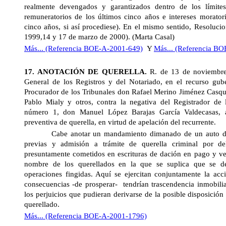
realmente devengados y garantizados dentro de los límites l
remuneratorios de los últimos cinco años e intereses morator
cinco años, si así procediese). En el mismo sentido, Resoluci
1999,14 y 17 de marzo de 2000). (Marta Casal)
Más... (Referencia BOE-A-2001-649)
Y
Más... (Referencia B
17. ANOTACIÓN DE QUERELLA.
R. de 13 de noviembr
General
de los Registros y del Notariado, en el recurso gube
Procurador de los Tribunales don Rafael Merino Jiménez Casq
Pablo Mialy y otros, contra la negativa del Registrador de 
número 1, don Manuel López Barajas García Valdecasas, a
preventiva de querella, en virtud de apelación del recurrente.
Cabe anotar un mandamiento dimanado de un auto de in
previas y admisión a trámite de querella criminal por de
presuntamente cometidos en escrituras de dación en pago y ven
nombre de los querellados en la que se suplica que se de
operaciones fingidas. Aquí se ejercitan conjuntamente la acci
consecuencias -de prosperar-
tendrían trascendencia inmobilia
los perjuicios que pudieran derivarse de la posible disposición
querellado.
Más... (Referencia BOE-A-2001-1796)