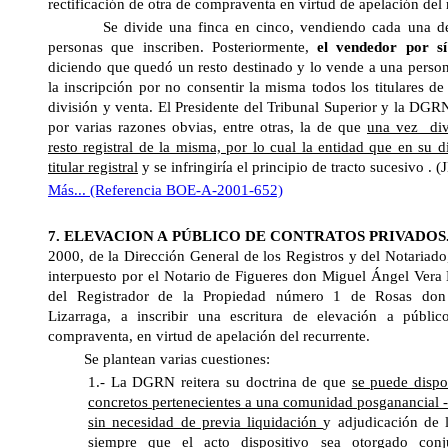
rectificación de otra de compraventa en virtud de apelación del 
Se divide una finca en cinco, vendiendo cada una de las
personas que inscriben. Posteriormente,
el vendedor por sí
diciendo que quedó un resto destinado y lo vende a una person
la inscripción por no consentir la misma todos los titulares de 
división y venta. El Presidente del Tribunal Superior y la DGRN
por varias razones obvias, entre otras, la de que
una vez
di
resto registral de la misma, por lo cual la entidad que en su 
titular registral
y se infringiría el principio de tracto sucesivo . 
Más... (Referencia BOE-A-2001-652)
7. ELEVACION A PÚBLICO DE CONTRATOS PRIVADOS
2000, de
la Dirección General
de los Registros y del Notariado
interpuesto por el Notario de Figueres don Miguel Ángel Vera 
del Registrador de la Propiedad número 1 de Rosas don
Lizarraga, a inscribir una escritura de elevación a públi
compraventa, en virtud de apelación del recurrente.
Se plantean varias cuestiones:
1.- La DGRN reitera su doctrina de que
se puede dispo
concretos pertenecientes a una comunidad posganancial -
sin necesidad de previa liquidación
y adjudicación de l
siempre que el acto dispositivo sea otorgado con