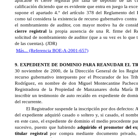
aplicable el cierre registral por falta de depósito de las
calificación diciendo que es evidente que entra en juego la excep
supone el apartado 4.° del artículo 378 del Reglamento del R
como tal considera la existencia de recurso gubernativo contra 
el nombramiento de auditor, con mayor motivo ha de cons
cierre registral
la propia ausencia de una R. firme del Reg
solicitud de nombramiento de auditor (que a su vez es lo que t
de las cuentas). (JDR)
Más... (Referencia BOE-A-2001-657)
9. EXPEDIENTE DE DOMINIO PARA REANUDAR EL T
30 noviembre de 2000, de
la Dirección General
de los Regist
recurso gubernativo interpuesto por el Procurador de los Tr
Rodríguez, en nombre de don Miguel Montecantine Pacheco,
Registradora de la Propiedad de Manzanares doña María 
inscribir un testimonio de auto recaído en expediente de domi
del recurrente.
El Registrador suspende la inscripción por dos defectos: A)
del expediente adquirió casado o soltero y, si casado, el nom
en este caso, el expediente de dominio el medio procedente par
sucesivo, puesto que habiendo
adquirido el promotor del ex
titular registral
por compra mediante documento privado,