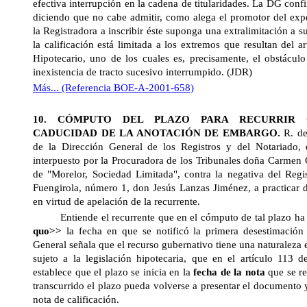
efectiva interrupción en la cadena de titularidades. La DG confir
diciendo que no cabe admitir, como alega el promotor del expe
la Registradora a inscribir éste suponga una extralimitación a s
la calificación está limitada a los extremos que resultan del 
Hipotecario, uno de los cuales es, precisamente, el obstáculo 
inexistencia de tracto sucesivo interrumpido. (JDR)
Más... (Referencia BOE-A-2001-658)
10. CÓMPUTO DEL PLAZO PARA RECURRIR G
CADUCIDAD DE
LA ANOTACIÓN DE
EMBARGO.
R. d
de
la Dirección General
de los Registros y del Notariado, 
interpuesto por la Procuradora de los Tribunales doña Carmen
de "Morelor, Sociedad Limitada", contra la negativa del Regi
Fuengirola, número 1, don Jesús Lanzas Jiménez, a practicar 
en virtud de apelación de la recurrente.
Entiende el recurrente que en el cómputo de tal plazo ha
quo>>
la fecha en que se notificó la primera desestimación
General
señala que el recurso gubernativo tiene una naturaleza e
sujeto a la legislación hipotecaria, que en el artículo 113 
establece que el plazo se inicia en la
fecha de la nota
que se re
transcurrido el plazo pueda volverse a presentar el documento y
nota de calificación.