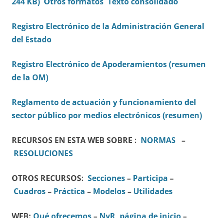
244 KB)
Otros formatos
Texto consolidado
Registro Electrónico de la Administración General
del Estado
Registro Electrónico de Apoderamientos (resumen
de la OM)
Reglamento de actuación y funcionamiento del
sector público por medios electrónicos (resumen)
RECURSOS EN ESTA WEB SOBRE :
NORMAS
–
RESOLUCIONES
OTROS RECURSOS:
Secciones
–
Participa
–
Cuadros
–
Práctica
–
Modelos
–
Utilidades
WEB:
Qué ofrecemos
–
NyR, página de inicio
–