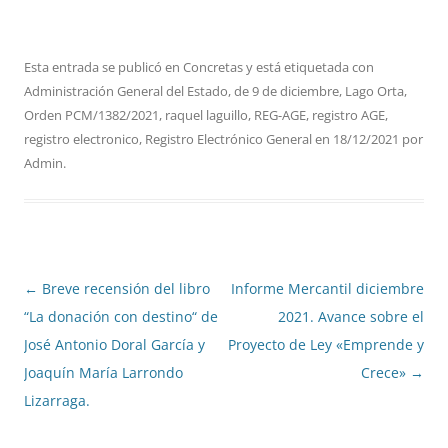
Esta entrada se publicó en
Concretas
y está etiquetada con
Administración General del Estado
,
de 9 de diciembre
,
Lago Orta
,
Orden PCM/1382/2021
,
raquel laguillo
,
REG-AGE
,
registro AGE
,
registro electronico
,
Registro Electrónico General
en
18/12/2021
por
Admin
.
Navegación
←
Breve recensión del libro
Informe Mercantil diciembre
de
“La donación con destino“ de
2021. Avance sobre el
entradas
José Antonio Doral García y
Proyecto de Ley «Emprende y
Joaquín María Larrondo
Crece»
→
Lizarraga.