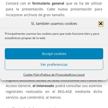
Contará con el
formulario general
que se ha de utilizar
para la presentación. Cabe nueva presentación para
incorporar archivos de gran tamaño.
Sí, también usamos cookies
Acuse de recibo.
En todos los sistemas de acceso se
emitirá, automáticamente, un recibo firmado
Principalmente usamos las cookies para que todo funcione bien y para
estadísticas propias de la web.
electrónicamente con el contenido que señala el artículo 6.
Este recibo electrónico tendrá la consideración de acuse de
Accept cookies
recibo y su emisión
no prejuzga la admisión definitiva del
escrito.
Ver preferencias
Consultas al REG-AGE.
Desde el servicio electrónico de
Cookie Policy
Política de Privacidad
Aviso Legal
registro accesible desde la sede electrónica del Punto de
Acceso General,
el interesado
podrá consultar sus asientos
registrales realizados en el REG-AGE mediante dicho
servicio, que contendrá, al menos: