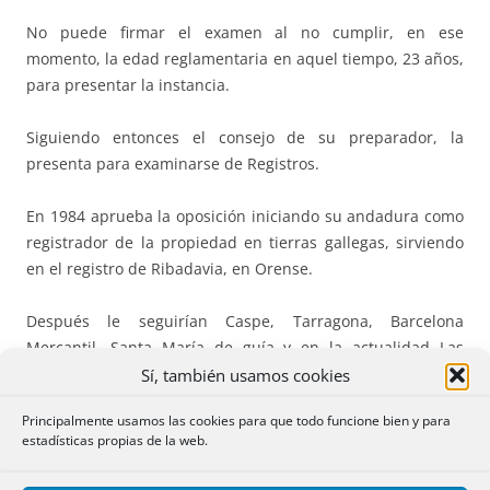
No puede firmar el examen al no cumplir, en ese
momento, la edad reglamentaria en aquel tiempo, 23 años,
para presentar la instancia.
Siguiendo entonces el consejo de su preparador, la
presenta para examinarse de Registros.
En 1984 aprueba la oposición iniciando su andadura como
registrador de la propiedad en tierras gallegas, sirviendo
en el registro de Ribadavia, en Orense.
Después le seguirían Caspe, Tarragona, Barcelona
Mercantil, Santa María de guía y en la actualidad Las
Palmas de Gran Canaria.
Sí, también usamos cookies
Principalmente usamos las cookies para que todo funcione bien y para
Destinos que ha compaginado con otras actividades dentro
estadísticas propias de la web.
y fuera del colegio, pero siempre con una vocación de
servicio.