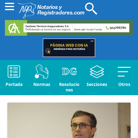
Portada
Normas
Resolucio
Secciones
Otros
nes