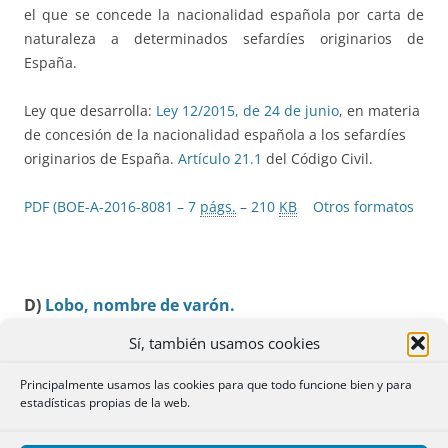
el que se concede la nacionalidad española por carta de
naturaleza a determinados sefardíes originarios de
España.
Ley que desarrolla:
Ley 12/2015, de 24 de junio
, en materia
de concesión de la nacionalidad española a los sefardíes
originarios de España.
Artículo 21.1
del Código Civil.
PDF (BOE-A-2016-8081 – 7
págs.
– 210
KB
Otros formatos
D)
Lobo, nombre de varón.
Sí, también usamos cookies
Fue
admitido
Principalmente usamos las cookies para que todo funcione bien y para
por la
estadísticas propias de la web.
DGRN en