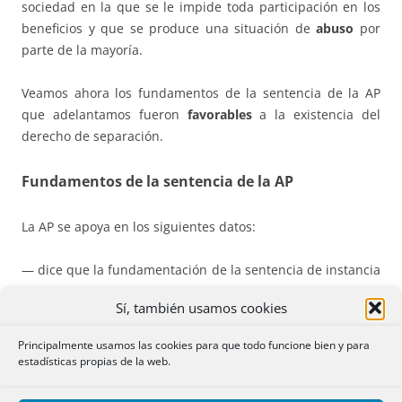
sociedad en la que se le impide toda participación en los
beneficios y que se produce una situación de
abuso
por
parte de la mayoría.
Veamos ahora los fundamentos de la sentencia de la AP
que adelantamos fueron
favorables
a la existencia del
derecho de separación.
Fundamentos de la sentencia de la AP
La AP se apoya en los siguientes datos:
— dice que la fundamentación de la sentencia de instancia
es que no se cumple uno de los requisitos que exige el
Sí, también usamos cookies
artículo 843 bis de la LSC como es la negativa al reparto de
dividendos;
Principalmente usamos las cookies para que todo funcione bien y para
estadísticas propias de la web.
— el artículo 843 bis de la LSC, en su redacción primitiva,
concede derecho de separación al socio que vota a favor el