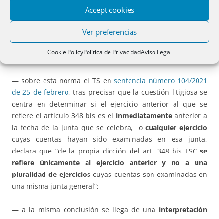
Accept cookies
reparto de beneficios si no se acuerda por la junta “la
distribución como dividendo de, al menos, un tercio de los
Ver preferencias
beneficios propios de la explotación del objeto social
obtenidos durante el
ejercicio anterior
, que sean
Cookie Policy
Política de Privacidad
Aviso Legal
legalmente repartibles»;
— sobre esta norma el TS en
sentencia número 104/2021
de 25 de febrero
, tras precisar que la cuestión litigiosa se
centra en determinar si el ejercicio anterior al que se
refiere el artículo 348 bis es el
inmediatamente
anterior a
la fecha de la junta que se celebra, o
cualquier ejercicio
cuyas cuentas hayan sido examinadas en esa junta,
declara que “de la propia dicción del art. 348 bis LSC
se
refiere únicamente al ejercicio anterior y no a una
pluralidad de ejercicios
cuyas cuentas son examinadas en
una misma junta general”;
— a la misma conclusión se llega de una
interpretación