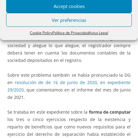
las alegaciones de las partes.
Accept cookies
Ello es importante pues supone prescindir de las
Ver preferencias
alegaciones de la sociedad, si de los depósitos de cuentas
resulta algo distinto, y también supone la necesidad
Cookie Policy
Política de Privacidad
Aviso Legal
ineludible de que, en estos expedientes, se oponga o no la
sociedad y alegue lo que alegue, el registrador siempre
deberá tener en cuenta los documentos contables de la
sociedad depositados en el registro.
Sobre este problema también se había pronunciado la DG
en
resolución de de 16 de junio de 2020, en expediente
29/2020
, que comentamos en el informe del mes de junio
de 2021.
Se trataba en este expediente sobre la
forma de computar
los tres o cinco ejercicios respecto de la existencia y
reparto de beneficios que como nuevos requisitos para el
ejercicio del derecho de separación había establecido el