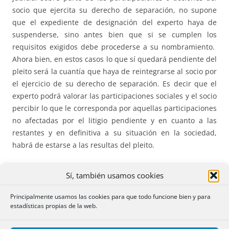
socio que ejercita su derecho de separación, no supone
que el expediente de designación del experto haya de
suspenderse, sino antes bien que si se cumplen los
requisitos exigidos debe procederse a su nombramiento.
Ahora bien, en estos casos lo que sí quedará pendiente del
pleito será la cuantía que haya de reintegrarse al socio por
el ejercicio de su derecho de separación. Es decir que el
experto podrá valorar las participaciones sociales y el socio
percibir lo que le corresponda por aquellas participaciones
no afectadas por el litigio pendiente y en cuanto a las
restantes y en definitiva a su situación en la sociedad,
habrá de estarse a las resultas del pleito.
También queda claro en este expediente, que, para
Sí, también usamos cookies
apreciar el cumplimiento de los dos nuevos
requisitos
temporales
en cuanto a la existencia y reparto de
Principalmente usamos las cookies para que todo funcione bien y para
estadísticas propias de la web.
beneficios, habrá de estar
con preferencia
al contenido del
Registro, reflejado en los depósitos de cuentas, antes que a