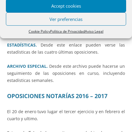
Propiedad de Madrid n.º 4.
Accept cookies
El Tribunal no agotó el plazo previsto para el comienzo de
Ver preferencias
las Oposiciones (tenía hasta el 25 de abril) y dio comienzo a
los ejercicios el
14 de marzo
.
Cookie Policy
Política de Privacidad
Aviso Legal
ESTADÍSTICAS.
Desde este enlace pueden verse las
estadísticas de las cuatro últimas oposiciones.
ARCHIVO ESPECIAL.
Desde este archivo puede hacerse un
seguimiento de las oposiciones en curso, incluyendo
estadísticas semanales.
OPOSICIONES
NOTARÍAS 2016 – 2017
El 20 de enero tuvo lugar el tercer ejercicio y en febrero el
cuarto y ultimo.