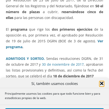
por Resolución de 25 de julio de 2017, de la Dirección
General de los Registros y del Notariado, fijándose en
50 el
número de plazas
a cubrir,
reservándose cinco de
ellas
para las personas con discapacidad.
El
programa
que rige los
dos primeros ejercicios
de la
oposición es, por primera vez, el aprobado por Resolución
de 19 de julio de 2015 DGRN (BOE de 3 de agosto).
Ver
programa
.
ADMITIDOS Y SORTEO.
Sendas resoluciones DGRN, de 31
de octubre de 2017 y
30 de noviembre de 2017
, aprobaron
las listas provisionales y definitivas, así como la fecha del
sorteo, que s
e celebró el día
18 de diciembre de 2017
Sí, también usamos cookies
TRIBUNAL
.
La Orden JUS/1335/2017, de 22 de diciembre,
fijó la composición del Tribunal, presidido por don Eugenio
Principalmente usamos las cookies para que todo funcione bien y para
estadísticas propias de la web.
María Gomeza Eleizalde, Registrador adscrito a la Dirección
General de los Registros y del Notariado y Registrador de la