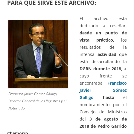
PARA QUÉ SIRVE ESTE ARCHIVO:
El archivo está
dedicado a reseñar,
desde un punto de
vista práctico
, los
resultados de la
intensa
actividad
que
está desarrollando la
DGRN durante 2018,
a
cuyo frente se
encontraba
Francisco
Javier Gómez
Francisco Javier Gómez Gálligo,
Gálligo
hasta
el
Director General de los Registros y el
nombramiento por el
Notariado
Consejo de Ministros
del
3 de agosto de
2018 de Pedro Garrido
Chamorro.