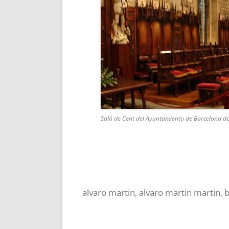
Saló de Cent del Ayuntamiento de Barcelona do
alvaro martin
,
alvaro martin martin
,
b