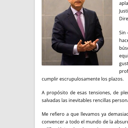
apl
Jus
Dire
Sin
hac
bús
equ
gus
pro
cumplir escrupulosamente los plazos.
A propósito de esas tensiones, de pl
salvadas las inevitables rencillas person
Me refiero a que llevamos ya demasi
convencer a todo el mundo de la absurd