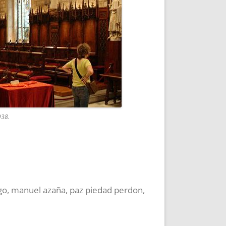
938.
go
,
manuel azaña
,
paz piedad perdon
,