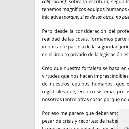
calificación);
sobra la escritura, según 
tenemos magníficos equipos humanos em
iniciativa (
porque, si es de los otros, no p
Pero desde la consideración del profe
realidad de las cosas, formamos parte i
importante parcela de la seguridad jurí
en el ámbito privado de la legislación 
Creo que nuestra fortaleza se basa en q
virtudes que nos hacen imprescindibles
de nuestros equipos humanos, que e
registrales que, en otro sistema, prec
nosotros (entre otras cosas porque no e
Por eso me parece que deberíamos sent
pesar de crisis y recortes; de haber s
Pri
la oposición y, en definitiva, de estar p