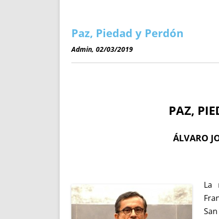
ENRIQUECIDAS
TITULARES 
NO DESESPERES
CAT
A MANO
SUCESIONES 
Paz, Piedad y Perdón
FUTURAS NORMAS
GEORREFE
Admin, 02/03/2019
ALQUILE
TRI
LH Y C
¿SABIA
PAZ, PI
FRANCI
BÚSQUED
ÁLVARO J
La 
Fra
San