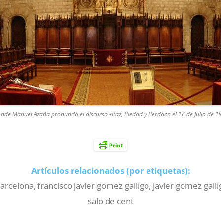
nde Manuel Azaña pronunció el discurso «Paz, Piedad y Perdón» el 18 de julio de 1
Artículos relacionados (por etiquetas):
arcelona
,
francisco javier gomez galligo
,
javier gomez galli
salo de cent