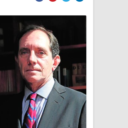
DE INICIO
PREMIO NYR
VORITOS
CONVENCIONES ANUALES
A IRPF
NUEVA ETAPA
AS
POLÍTICA DE PRIVACIDAD
IJUELAS
AVISO LEGAL
POTECA
REPORTAR INCIDENCIA
PERES
LOGOTIPO
CES
ENTREVISTAS
SONRISA
ENVÍA CORREO
CANALES DE VÍDEO