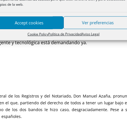
pias de la web.
ña para las dos profesiones. Lo que me parece de una cla
Accept cookies
Ver preferencias
Cookie Policy
Política de Privacidad
Aviso Legal
 lo que debemos hacer es buscar juntos nuevas funciones y 
gente y tecnológica está demandando ya.
eral de los Registros y del Notariado, Don Manuel Azaña, pronu
n el que, partiendo del derecho de todos a tener un lugar bajo e
o de los dos bandos le hizo caso, desgraciadamente. Pese a s
s españoles.