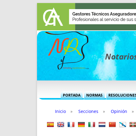
Notarios
PORTADA
NORMAS
RESOLUCIONE
MÁS USADAS (CUADRO)
INFORMES 
Inicio
»
Secciones
»
Opinión
»
INFORMES MENSUALES
VOCES P
MÁS DESTACADAS
VOCES M
TITULARES DESDE 2002
TITULARES