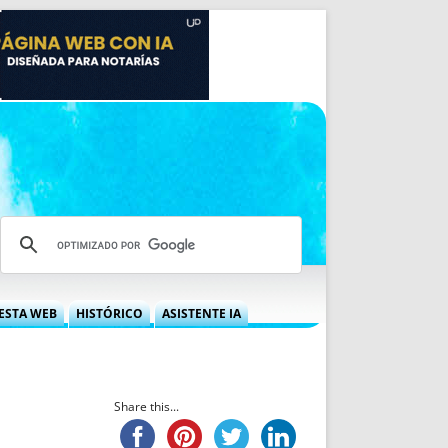
ESTA WEB
HISTÓRICO
ASISTENTE IA
A DGRN
QUÉ OFRECEMOS
 NIF
IDEARIO WEB
 LABORAL
QUIÉNES SOMOS
Share this...
ÁBILES
HISTORIA