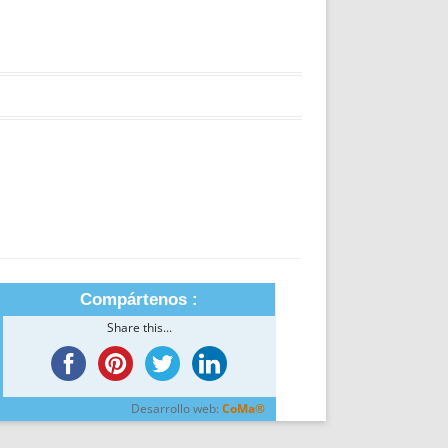
Compártenos :
Share this...
Desarrollo web:
CoMa®