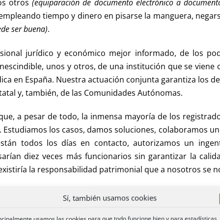
los otros
(equiparación de documento electrónico a documento n
pleando tiempo y dinero en pisarse la manguera, negarse e
uede ser buena)
.
sional jurídico y económico mejor informado, de los pod
nescindible, unos y otros, de una institución que se vien
dica en España. Nuestra actuación conjunta garantiza los de
estatal y, también, de las Comunidades Autónomas.
ue, a pesar de todo, la inmensa mayoría de los registrado
. Estudiamos los casos, damos soluciones, colaboramos uno
stán todos los días en contacto, autorizamos un inge
isarían diez veces más funcionarios sin garantizar la cal
xistiría la responsabilidad patrimonial que a nosotros se
irnos orgullosos de nuestras profesiones, de haber podid
Sí, también usamos cookies
ido capaces de seguir atrayendo a brillantes graduados (ma
ncipalmente usamos las cookies para que todo funcione bien y para estadísticas
restando un servicio esencial a la sociedad.