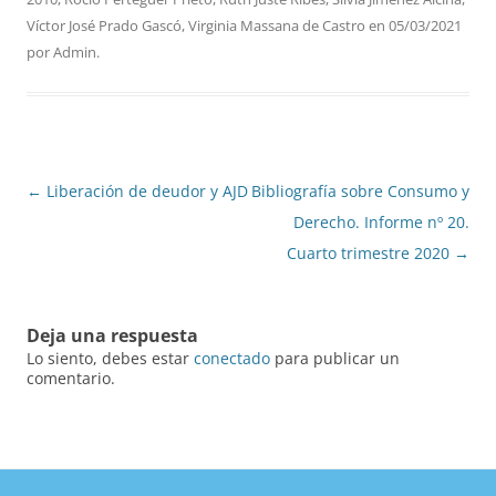
Víctor José Prado Gascó
,
Virginia Massana de Castro
en
05/03/2021
por
Admin
.
Navegación
←
Liberación de deudor y AJD
Bibliografía sobre Consumo y
de
Derecho. Informe nº 20.
entradas
Cuarto trimestre 2020
→
Deja una respuesta
Lo siento, debes estar
conectado
para publicar un
comentario.