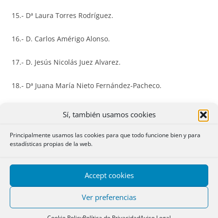
15.- Dª Laura Torres Rodríguez.
16.- D. Carlos Amérigo Alonso.
17.- D. Jesús Nicolás Juez Alvarez.
18.- Dª Juana María Nieto Fernández-Pacheco.
19.- Dª Esther Rada Pelegrí.
Sí, también usamos cookies
20.- Dª Noemi Sarai Alcobendas Delgado.
Principalmente usamos las cookies para que todo funcione bien y para
estadísticas propias de la web.
21.- D. Antonio Jesús Navarro Valiente.
Accept cookies
22.- D. Alberto María García Ruiz de Huidobro.
Ver preferencias
23.- D. Javier Casado de Mata.
Cookie Policy
Política de Privacidad
Aviso Legal