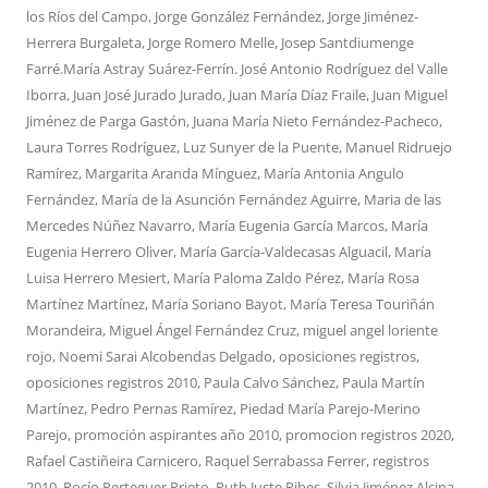
los Ríos del Campo
,
Jorge González Fernández
,
Jorge Jiménez-
Herrera Burgaleta
,
Jorge Romero Melle
,
Josep Santdiumenge
Farré.María Astray Suárez-Ferrín. José Antonio Rodríguez del Valle
Iborra
,
Juan José Jurado Jurado
,
Juan María Díaz Fraile
,
Juan Miguel
Jiménez de Parga Gastón
,
Juana María Nieto Fernández-Pacheco
,
Laura Torres Rodríguez
,
Luz Sunyer de la Puente
,
Manuel Ridruejo
Ramírez
,
Margarita Aranda Mínguez
,
María Antonia Angulo
Fernández
,
María de la Asunción Fernández Aguirre
,
Maria de las
Mercedes Núñez Navarro
,
María Eugenia García Marcos
,
María
Eugenia Herrero Oliver
,
María García-Valdecasas Alguacil
,
María
Luisa Herrero Mesiert
,
María Paloma Zaldo Pérez
,
María Rosa
Martínez Martínez
,
María Soriano Bayot
,
María Teresa Touriñán
Morandeira
,
Miguel Ángel Fernández Cruz
,
miguel angel loriente
rojo
,
Noemi Sarai Alcobendas Delgado
,
oposiciones registros
,
oposiciones registros 2010
,
Paula Calvo Sánchez
,
Paula Martín
Martínez
,
Pedro Pernas Ramírez
,
Piedad María Parejo-Merino
Parejo
,
promoción aspirantes año 2010
,
promocion registros 2020
,
Rafael Castiñeira Carnicero
,
Raquel Serrabassa Ferrer
,
registros
2010
,
Rocío Perteguer Prieto
,
Ruth Juste Ribes
,
Silvia Jiménez Alcina
,