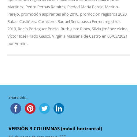
Martínez
,
Pedro Pernas Ramírez
,
Piedad María Parejo-Merino
Parejo
,
promoción aspirantes año 2010
,
promocion registros 2020
,
Rafael Castiñeira Carnicero
,
Raquel Serrabassa Ferrer
,
registros
2010
,
Rocío Perteguer Prieto
,
Ruth Juste Ribes
,
Silvia Jiménez Alcina
,
Víctor José Prado Gascó
,
Virginia Massana de Castro
en
05/03/2021
por
Admin
.
Share this...
VERSIÓN 3 COLUMNAS (móvil horizontal)
N°. de visitas de este archivo:
377