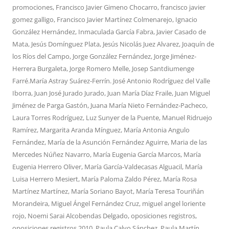
promociones
,
Francisco Javier Gimeno Chocarro
,
francisco javier
gomez galligo
,
Francisco Javier Martínez Colmenarejo
,
Ignacio
González Hernández
,
Inmaculada García Fabra
,
Javier Casado de
Mata
,
Jesús Domínguez Plata
,
Jesús Nicolás Juez Alvarez
,
Joaquín de
los Ríos del Campo
,
Jorge González Fernández
,
Jorge Jiménez-
Herrera Burgaleta
,
Jorge Romero Melle
,
Josep Santdiumenge
Farré.María Astray Suárez-Ferrín. José Antonio Rodríguez del Valle
Iborra
,
Juan José Jurado Jurado
,
Juan María Díaz Fraile
,
Juan Miguel
Jiménez de Parga Gastón
,
Juana María Nieto Fernández-Pacheco
,
Laura Torres Rodríguez
,
Luz Sunyer de la Puente
,
Manuel Ridruejo
Ramírez
,
Margarita Aranda Mínguez
,
María Antonia Angulo
Fernández
,
María de la Asunción Fernández Aguirre
,
Maria de las
Mercedes Núñez Navarro
,
María Eugenia García Marcos
,
María
Eugenia Herrero Oliver
,
María García-Valdecasas Alguacil
,
María
Luisa Herrero Mesiert
,
María Paloma Zaldo Pérez
,
María Rosa
Martínez Martínez
,
María Soriano Bayot
,
María Teresa Touriñán
Morandeira
,
Miguel Ángel Fernández Cruz
,
miguel angel loriente
rojo
,
Noemi Sarai Alcobendas Delgado
,
oposiciones registros
,
oposiciones registros 2010
,
Paula Calvo Sánchez
,
Paula Martín