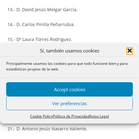
13.- D. David Jesús Melgar García.
14.- D. Carlos Pinilla Peñarrubia.
15.- Dª Laura Torres Rodríguez.
Sí, también usamos cookies
16.- D. Carlos Amérigo Alonso.
Principalmente usamos las cookies para que todo funcione bien y para
17.- D. Jesús Nicolás Juez Alvarez.
estadísticas propias de la web.
18.- Dª Juana María Nieto Fernández-Pacheco.
Accept cookies
19.- Dª Esther Rada Pelegrí.
Ver preferencias
20.- Dª Noemi Sarai Alcobendas Delgado.
Cookie Policy
Política de Privacidad
Aviso Legal
21.- D. Antonio Jesús Navarro Valiente.