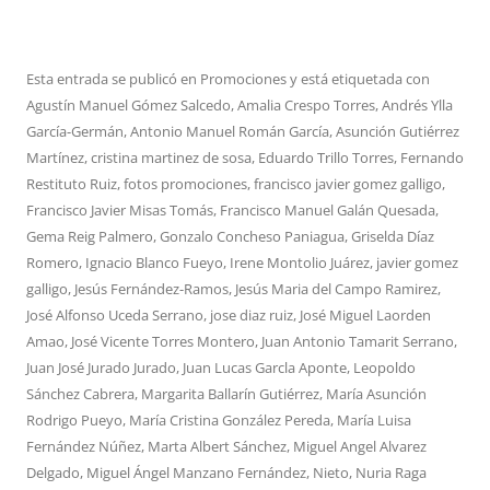
Esta entrada se publicó en
Promociones
y está etiquetada con
Agustín Manuel Gómez Salcedo
,
Amalia Crespo Torres
,
Andrés Ylla
García-Germán
,
Antonio Manuel Román García
,
Asunción Gutiérrez
Martínez
,
cristina martinez de sosa
,
Eduardo Trillo Torres
,
Fernando
Restituto Ruiz
,
fotos promociones
,
francisco javier gomez galligo
,
Francisco Javier Misas Tomás
,
Francisco Manuel Galán Quesada
,
Gema Reig Palmero
,
Gonzalo Concheso Paniagua
,
Griselda Díaz
Romero
,
Ignacio Blanco Fueyo
,
Irene Montolio Juárez
,
javier gomez
galligo
,
Jesús Fernández-Ramos
,
Jesús Maria del Campo Ramirez
,
José Alfonso Uceda Serrano
,
jose diaz ruiz
,
José Miguel Laorden
Amao
,
José Vicente Torres Montero
,
Juan Antonio Tamarit Serrano
,
Juan José Jurado Jurado
,
Juan Lucas Garcla Aponte
,
Leopoldo
Sánchez Cabrera
,
Margarita Ballarín Gutiérrez
,
María Asunción
Rodrigo Pueyo
,
María Cristina González Pereda
,
María Luisa
Fernández Núñez
,
Marta Albert Sánchez
,
Miguel Angel Alvarez
Delgado
,
Miguel Ángel Manzano Fernández
,
Nieto
,
Nuria Raga