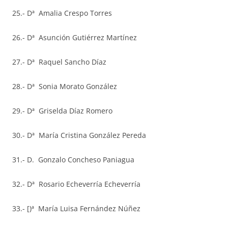
25.- Dª Amalia Crespo Torres
26.- Dª Asunción Gutiérrez Martínez
27.- Dª Raquel Sancho Díaz
28.- Dª Sonia Morato González
29.- Dª Griselda Díaz Romero
30.- Dª María Cristina González Pereda
31.- D. Gonzalo Concheso Paniagua
32.- Dª Rosario Echeverría Echeverría
33.- [)ª María Luisa Fernández Núñez