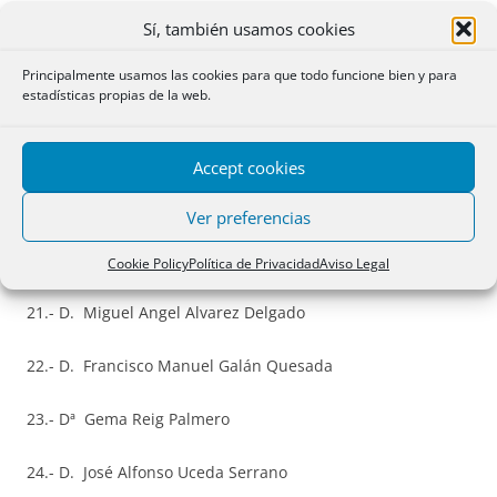
Sí, también usamos cookies
16.- D. Oscar Zorrilla Blanco
Principalmente usamos las cookies para que todo funcione bien y para
estadísticas propias de la web.
17.- D. Segundo Miguel Pascual Soler
18.- D. Ignacio Blanco Fueyo
Accept cookies
19.- Dª Pilar Ramos Agustino
Ver preferencias
20.- Dª Sara Gómez López
Cookie Policy
Política de Privacidad
Aviso Legal
21.- D. Miguel Angel Alvarez Delgado
22.- D. Francisco Manuel Galán Quesada
23.- Dª Gema Reig Palmero
24.- D. José Alfonso Uceda Serrano