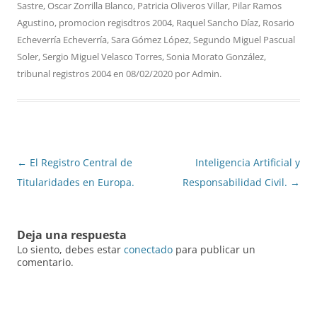
Sastre
,
Oscar Zorrilla Blanco
,
Patricia Oliveros Villar
,
Pilar Ramos
Agustino
,
promocion regisdtros 2004
,
Raquel Sancho Díaz
,
Rosario
Echeverría Echeverría
,
Sara Gómez López
,
Segundo Miguel Pascual
Soler
,
Sergio Miguel Velasco Torres
,
Sonia Morato González
,
tribunal registros 2004
en
08/02/2020
por
Admin
.
Navegación
←
El Registro Central de
Inteligencia Artificial y
de
Titularidades en Europa.
Responsabilidad Civil.
→
entradas
Deja una respuesta
Lo siento, debes estar
conectado
para publicar un
comentario.