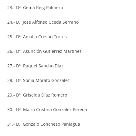
23.- Dª Gema Reig Palmero
24.- D. José Alfonso Uceda Serrano
25.- Dª Amalia Crespo Torres
26.- Dª Asunción Gutiérrez Martínez
27.- Dª Raquel Sancho Díaz
28.- Dª Sonia Morato González
29.- Dª Griselda Díaz Romero
30.- Dª María Cristina González Pereda
31.- D. Gonzalo Concheso Paniagua