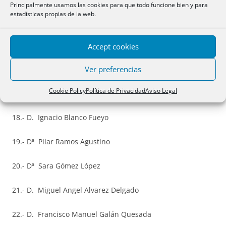
Principalmente usamos las cookies para que todo funcione bien y para
estadísticas propias de la web.
14.- D. Miguel Ángel Manzano Fernández
15.- D. Andrés Ylla García-Germán
Accept cookies
Ver preferencias
16.- D. Oscar Zorrilla Blanco
Cookie Policy
Política de Privacidad
Aviso Legal
17.- D. Segundo Miguel Pascual Soler
18.- D. Ignacio Blanco Fueyo
19.- Dª Pilar Ramos Agustino
20.- Dª Sara Gómez López
21.- D. Miguel Angel Alvarez Delgado
22.- D. Francisco Manuel Galán Quesada