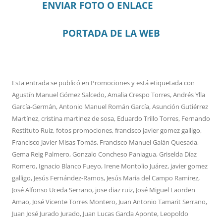
ENVIAR FOTO O ENLACE
PORTADA DE LA WEB
Esta entrada se publicó en
Promociones
y está etiquetada con
Agustín Manuel Gómez Salcedo
,
Amalia Crespo Torres
,
Andrés Ylla
García-Germán
,
Antonio Manuel Román García
,
Asunción Gutiérrez
Martínez
,
cristina martinez de sosa
,
Eduardo Trillo Torres
,
Fernando
Restituto Ruiz
,
fotos promociones
,
francisco javier gomez galligo
,
Francisco Javier Misas Tomás
,
Francisco Manuel Galán Quesada
,
Gema Reig Palmero
,
Gonzalo Concheso Paniagua
,
Griselda Díaz
Romero
,
Ignacio Blanco Fueyo
,
Irene Montolio Juárez
,
javier gomez
galligo
,
Jesús Fernández-Ramos
,
Jesús Maria del Campo Ramirez
,
José Alfonso Uceda Serrano
,
jose diaz ruiz
,
José Miguel Laorden
Amao
,
José Vicente Torres Montero
,
Juan Antonio Tamarit Serrano
,
Juan José Jurado Jurado
,
Juan Lucas Garcla Aponte
,
Leopoldo