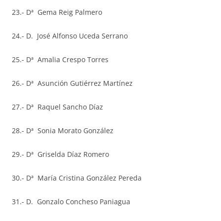
23.- Dª Gema Reig Palmero
24.- D. José Alfonso Uceda Serrano
25.- Dª Amalia Crespo Torres
26.- Dª Asunción Gutiérrez Martínez
27.- Dª Raquel Sancho Díaz
28.- Dª Sonia Morato González
29.- Dª Griselda Díaz Romero
30.- Dª María Cristina González Pereda
31.- D. Gonzalo Concheso Paniagua