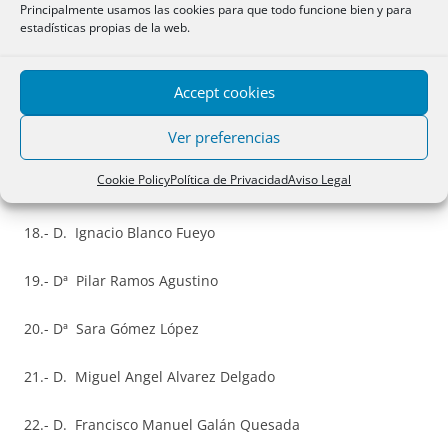
Principalmente usamos las cookies para que todo funcione bien y para
estadísticas propias de la web.
14.- D. Miguel Ángel Manzano Fernández
15.- D. Andrés Ylla García-Germán
Accept cookies
Ver preferencias
16.- D. Oscar Zorrilla Blanco
Cookie Policy
Política de Privacidad
Aviso Legal
17.- D. Segundo Miguel Pascual Soler
18.- D. Ignacio Blanco Fueyo
19.- Dª Pilar Ramos Agustino
20.- Dª Sara Gómez López
21.- D. Miguel Angel Alvarez Delgado
22.- D. Francisco Manuel Galán Quesada