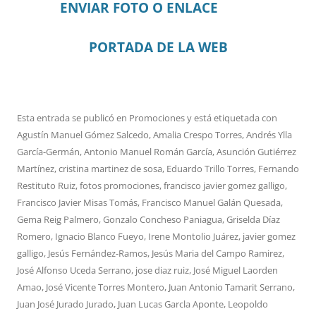
ENVIAR FOTO O ENLACE
PORTADA DE LA WEB
Esta entrada se publicó en
Promociones
y está etiquetada con
Agustín Manuel Gómez Salcedo
,
Amalia Crespo Torres
,
Andrés Ylla
García-Germán
,
Antonio Manuel Román García
,
Asunción Gutiérrez
Martínez
,
cristina martinez de sosa
,
Eduardo Trillo Torres
,
Fernando
Restituto Ruiz
,
fotos promociones
,
francisco javier gomez galligo
,
Francisco Javier Misas Tomás
,
Francisco Manuel Galán Quesada
,
Gema Reig Palmero
,
Gonzalo Concheso Paniagua
,
Griselda Díaz
Romero
,
Ignacio Blanco Fueyo
,
Irene Montolio Juárez
,
javier gomez
galligo
,
Jesús Fernández-Ramos
,
Jesús Maria del Campo Ramirez
,
José Alfonso Uceda Serrano
,
jose diaz ruiz
,
José Miguel Laorden
Amao
,
José Vicente Torres Montero
,
Juan Antonio Tamarit Serrano
,
Juan José Jurado Jurado
,
Juan Lucas Garcla Aponte
,
Leopoldo