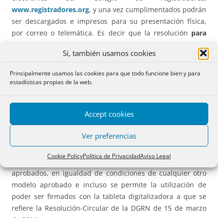
www.registradores.org
, y una vez cumplimentados podrán
ser descargados e impresos para su presentación física,
por correo o telemática. Es decir que la resolución
para
nada cambia el actual sistema existente de presentación
Sí, también usamos cookies
en los RBM, sino
simplemente facilita la cumplimentación
del modelo
. Ninguna alteración se produce en esta
Principalmente usamos las cookies para que todo funcione bien y para
materia. Por tanto dichos modelos podrán ser presentados
estadísticas propias de la web.
telemáticamente si, una vez suscritos por las partes, el
remitente dispone de la firma electrónica que le permite la
Accept cookies
comunicación con el Registro Provincial competente.
Ver preferencias
Cuarto
. Se ocupa precisamente de la
presentación
telemática de los modelos
. Se limita a ratificar la
Cookie Policy
Política de Privacidad
Aviso Legal
posibilidad de presentación telemática de los modelos
aprobados, en igualdad de condiciones de cualquier otro
modelo aprobado e incluso se permite la utilización de
poder ser firmados con la tableta digitalizadora a que se
refiere la Resolución-Circular de la DGRN de 15 de marzo