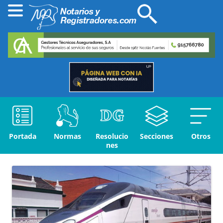
Portada
Normas
Resolucio
Secciones
Otros
nes