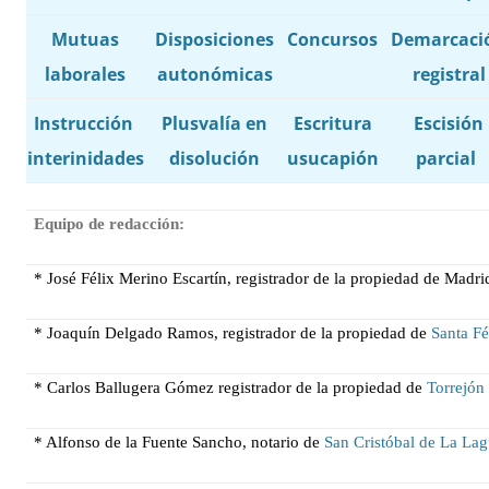
Mutuas
Disposiciones
Concursos
Demarcaci
laborales
autonómicas
registral
Instrucción
Plusvalía en
Escritura
Escisión
interinidades
disolución
usucapión
parcial
Equipo de redacción:
* José Félix Merino Escartín, registrador de la propiedad de
Madri
* Joaquín Delgado Ramos, registrador de la propiedad de
Santa F
* Carlos Ballugera Gómez registrador de la propiedad de
Torrejón
* Alfonso de
la Fuente Sancho, notario de
San Cristóbal de La La