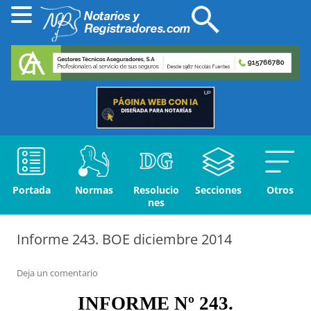
Portada
Normas
Resolucio
Secciones
Otros
nes
Informe 243. BOE diciembre 2014
Deja un comentario
INFORME Nº 2
43.