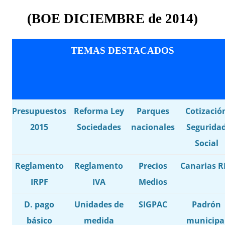
(BOE
DICIEMBRE
de 201
4
)
TEMAS DESTACADOS
Presupuestos
Reforma Ley
Parques
Cotizació
2015
Sociedades
nacionales
Segurida
Social
Reglamento
Reglamento
Precios
Canarias R
IRPF
IVA
Medios
D. pago
Unidades de
SIGPAC
Padrón
básico
medida
municipa