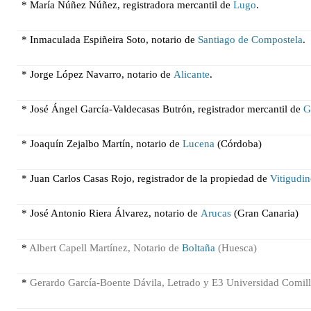
* María Núñez Núñez, registradora mercantil de
Lugo
.
* Inmaculada Espiñeira Soto, notario de
Sant
iago de Compostela
.
* Jorge López Navarro, notario de
Alicante
.
* José Ángel García-Valdecasas Butrón, registrador mercantil de
G
* Joaquín Zejalbo Martín, notario de
Lucena
(Córdoba)
* Juan Carlos Casas Rojo, registrador de la propiedad de
Vitigudi
* José Antonio Riera Álvarez, notario de
Arucas
(Gran Canaria)
*
Albert Capell Martínez, Notario de
Boltaña
(Huesca)
*
Gerardo García-Boente Dávila, Letrado y E3 Universidad Comill