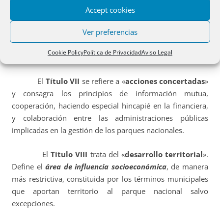
– Las Comisiones de Coordinación.
Accept cookies
Ver preferencias
– El Consejo de la Red de Parques Nacionales.
Cookie Policy
Política de Privacidad
Aviso Legal
– El Comité Científico de parques nacionales.
El
Título VII
se refiere a «
acciones concertadas
»
y consagra los principios de información mutua,
cooperación, haciendo especial hincapié en la financiera,
y colaboración entre las administraciones públicas
implicadas en la gestión de los parques nacionales.
El
Título VIII
trata del «
desarrollo territorial
».
Define el
área de influencia socioeconómica
, de manera
más restrictiva, constituida por los términos municipales
que aportan territorio al parque nacional salvo
excepciones.