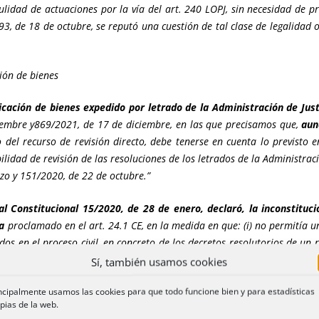
lidad de actuaciones por la vía del art. 240 LOPJ, sin necesidad de p
993, de 18 de octubre, se reputó una cuestión de tal clase de legalidad 
ción de bienes
icación de bienes expedido por letrado de la Administración de Justi
iembre y869/2021, de 17 de diciembre, en las que precisamos que,
aun
o del recurso de revisión directo, debe tenerse en cuenta lo previsto en
ilidad de revisión de las resoluciones de los letrados de la Administra
zo y 151/2020, de 22 de octubre.”
al Constitucional 15/2020, de 28 de enero, declaró, la inconstituci
va
proclamado en el art. 24.1 CE, en la medida en que: (i) no permitía un 
ados en el proceso civil, en concreto de los decretos resolutorios de un 
todos los supuestos, pues podían darse situaciones en las que no existie
Sí, también usamos cookies
ncipalmente usamos las cookies para que todo funcione bien y para estadísticas
pias de la web.
t. 671 de la LEC, tras la Ley Orgánica 1/2025, de 2 de enero, de 