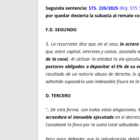
Segunda sentencia:
STS. 235/2025
(Roj: STS 
por quedar desierta la subasta al remate co
F.D. SEGUNDO
3.
La recurrente dice que, en el caso,
la actora
que, entre capital, intereses y costas, ascendía 
de la cosa)
. Al utilizar la entidad la vía ejec
postores obligados a depositar el 5% de su va
resultado de un notorio abuso de derecho, lo 
admitido supondría una indeseable fisura en la 
D. TERCERO
“…De esta forma, con todas estas alegaciones,
acreedora el inmueble ejecutado
en el decret
Caixabank la finca por la suma total adeudada d
Pero para defender que la adjudicación debía