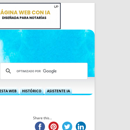
ESTA WEB
HISTÓRICO
ASISTENTE IA
A DGRN
QUÉ OFRECEMOS
 NIF
IDEARIO WEB
 LABORAL
QUIÉNES SOMOS
Share this...
ÁBILES
HISTORIA