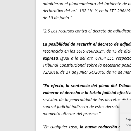
admitieron el planteamiento del incidente de nu
declarativo del art. 132 LH. Y, en la STC 296/1
de 30 de junio.”
“2.5 Los recursos contra el decreto de adjudica
La posibilidad de recurrir el decreto de adjud
reconocida en las SSTS 866/2021, de 15 de dic
expresa
, igual a la del art. 670.4 LEC, respect
Tribunal Constitucional sobre la necesaria posib
72/2018, de 21 de junio; 34/2019, de 14 de mar
“En efecto, la sentencia del pleno del Tribun
vulnerar el derecho a la tutela judicial efecti
revisión, de la generalidad de los decretos dict
control judicial indirecto de estos decretos en 
momento ulterior del proceso.”
Pri
pro
“En cualquier caso,
la nueva redacción del ar