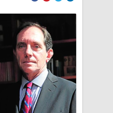
DE INICIO
PREMIO NYR
VORITOS
CONVENCIONES ANUALES
A IRPF
NUEVA ETAPA
AS
POLÍTICA DE PRIVACIDAD
IJUELAS
AVISO LEGAL
POTECA
REPORTAR INCIDENCIA
PERES
LOGOTIPO
CES
ENTREVISTAS
SONRISA
ENVÍA CORREO
CANALES DE VÍDEO