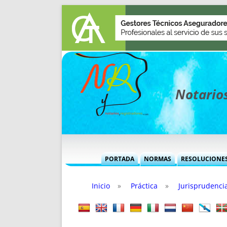
Notarios
PORTADA
NORMAS
RESOLUCIONE
MÁS USADAS (CUADRO)
INFORMES 
Inicio
»
Práctica
»
Jurisprudenci
INFORMES MENSUALES
VOCES P
MÁS DESTACADAS
VOCES M
TITULARES DESDE 2002
TITULARES