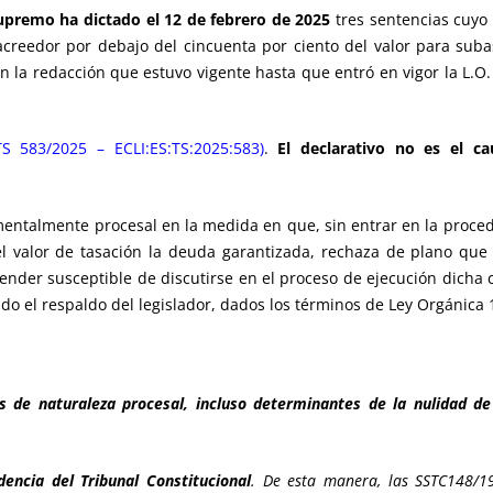
l Supremo ha dictado el 12 de febrero de 2025
tres sentencias cu
l acreedor por debajo del cincuenta por ciento del valor para suba
n la redacción que estuvo vigente hasta que entró en vigor la L.O. 
TS 583/2025 – ECLI:ES:TS:2025:583)
.
El declarativo no es el c
mentalmente procesal en la medida en que, sin entrar en la proced
el valor de tasación la deuda garantizada, rechaza de plano que 
ntender susceptible de discutirse en el proceso de ejecución dicha 
do el respaldo del legislador, dados los términos de Ley Orgánica 
es de naturaleza procesal, incluso determinantes de la nulidad d
dencia del Tribunal Constitucional
. De esta manera, las SSTC148/19