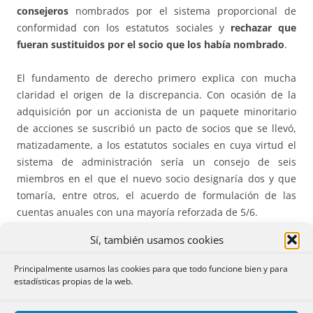
consejeros
nombrados por el sistema proporcional de
conformidad con los estatutos sociales y
rechazar que
fueran sustituidos por el socio que los había nombrado
.
El fundamento de derecho primero explica con mucha
claridad el origen de la discrepancia. Con ocasión de la
adquisición por un accionista de un paquete minoritario
de acciones se suscribió un pacto de socios que se llevó,
matizadamente, a los estatutos sociales en cuya virtud el
sistema de administración sería un consejo de seis
miembros en el que el nuevo socio designaría dos y que
tomaría, entre otros, el acuerdo de formulación de las
cuentas anuales con una mayoría reforzada de 5/6.
Sí, también usamos cookies
Entre ambas sociedades existían relaciones económicas
cuya liquidación devino problemática razón por la cual
los
Principalmente usamos las cookies para que todo funcione bien y para
consejeros nombrados por el socio minoritario
estadísticas propias de la web.
impidieron que se formularan las cuentas anuales de dos
ejercicios
. El bloqueo se resolvió, después de que entrara