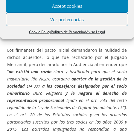
Accept cookies
otro socio mayoritario, acordando la junta general con el
voto del nuevo socio ejercitar la acción de responsabilidad
Ver preferencias
contra los dos consejeros díscolos, cesarlos y no permitir
que sus sustitutos fueran nombrados por el socio
Cookie Policy
Política de Privacidad
Aviso Legal
minoritario.
Los firmantes del pacto inicial demandaron la nulidad de
dichos acuerdos, lo que fue rechazado por el Juzgado
Mercantil, pero declarado por la Audiencia al entender que
“
no existió una razón
clara y justificada para que el socio
mayoritario Río Negro acordara
apartar de la gestión de la
sociedad
EIA XXI
a los consejeros designados por el socio
minoritario
Duro Felguera
y le negara el derecho de
representación proporcional
ﬁjado en el art. 243 del texto
refundido de la Ley de Sociedades de Capital (en adelante, LSC),
en el art. 20 de los Estatutos sociales y en los acuerdos
parasociales suscritos por los tres socios en los años 2009 y
2015. Los acuerdos impugnados no respondían a una