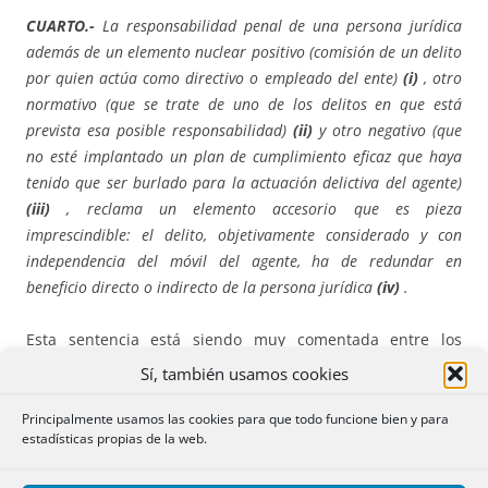
CUARTO.-
La responsabilidad penal de una persona jurídica
además de un elemento nuclear positivo (comisión de un delito
por quien actúa como directivo o empleado del ente)
(i)
, otro
normativo (que se trate de uno de los delitos en que está
prevista esa posible responsabilidad)
(ii)
y otro negativo (que
no esté implantado un plan de cumplimiento eficaz que haya
tenido que ser burlado para la actuación delictiva del agente)
(iii)
, reclama un elemento accesorio que es pieza
imprescindible: el delito, objetivamente considerado y con
independencia del móvil del agente, ha de redundar en
beneficio directo o indirecto de la persona jurídica
(iv)
.
Esta sentencia está siendo muy comentada entre los
medios que se ocupan de la jurisprudencia de la Sala
Sí, también usamos cookies
Segunda del Tribunal Supremo. No sé si tiene que ver
otras noticias de rabiosa actualidad.
Principalmente usamos las cookies para que todo funcione bien y para
estadísticas propias de la web.
27 de mayo de 2024