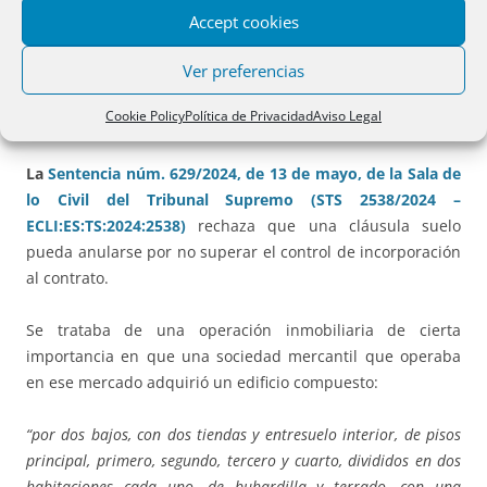
Accept cookies
Ver preferencias
2.-
CLÁUSULA SUELO VÁLIDA EN PRÉSTAMO A
Cookie Policy
Política de Privacidad
Aviso Legal
SOCIEDAD MERCANTIL
La
Sentencia núm. 629/2024, de 13 de mayo, de la Sala de
lo Civil del Tribunal Supremo (STS 2538/2024 –
ECLI:ES:TS:2024:2538)
rechaza que una cláusula suelo
pueda anularse por no superar el control de incorporación
al contrato.
Se trataba de una operación inmobiliaria de cierta
importancia en que una sociedad mercantil que operaba
en ese mercado adquirió un edificio compuesto:
“por dos bajos, con dos tiendas y entresuelo interior, de pisos
principal, primero, segundo, tercero y cuarto, divididos en dos
habitaciones cada uno, de buhardilla y terrado, con una