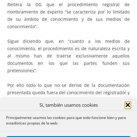
Reitera la DG que el procedimiento registral de
nombramiento de experto “se caracteriza por lo limitado
de su ámbito de conocimiento y de sus medios de
conocimiento”.
Sigue diciendo que, en “cuanto a los medios de
conocimiento, el procedimiento es de naturaleza escrita y
al mismo han de traerse exclusivamente aquellos
documentos en los que las partes funden sus
pretensiones”.
Por ello todo lo que no se derive de la documentación
presentada queda fuera del conocimiento del registrador y
deberá hacerse valer en el proceso jurisdiccional que
Sí, también usamos cookies
corresponda.
Principalmente usamos las cookies para que todo funcione bien y para
En consecuencia, la DG no entra en el análisis de si la
estadísticas propias de la web.
convocatoria de la junta estuvo o no bien realizada pues lo
trascendente es que los asistentes admitieron la válida