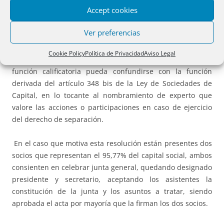
Accept cookies
constitución de la junta, y sus acuerdos quedaron
plasmados en el acta a que se refiere el artículo 202 de la
Ver preferencias
Ley de Sociedades de Capital. Cuestión distinta es que si
los acuerdos fueran inscribibles en el Registro Mercantil el
Cookie Policy
Política de Privacidad
Aviso Legal
registrador deberá calificar su legalidad, pero sin que esta
función calificatoria pueda confundirse con la función
derivada del artículo 348 bis de la Ley de Sociedades de
Capital, en lo tocante al nombramiento de experto que
valore las acciones o participaciones en caso de ejercicio
del derecho de separación.
En el caso que motiva esta resolución están presentes dos
socios que representan el 95,77% del capital social, ambos
consienten en celebrar junta general, quedando designado
presidente y secretario, aceptando los asistentes la
constitución de la junta y los asuntos a tratar, siendo
aprobada el acta por mayoría que la firman los dos socios.