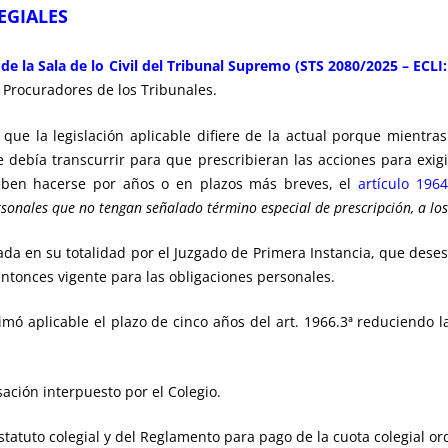
EGIALES
e la Sala de lo Civil del Tribunal Supremo (STS 2080/2025 – ECLI
 Procuradores de los Tribunales.
ue la legislación aplicable difiere de la actual porque mientra
e debía transcurrir para que prescribieran las acciones para exigi
eben hacerse por años o en plazos más breves, el
artículo 196
ersonales que no tengan señalado término especial de prescripción, a lo
mada en su totalidad por el Juzgado de Primera Instancia, que deses
ntonces vigente para las obligaciones personales.
stimó aplicable el plazo de cinco años del art. 1966.3ª reduciendo
ación interpuesto por el Colegio.
statuto colegial y del Reglamento para pago de la cuota colegial ord