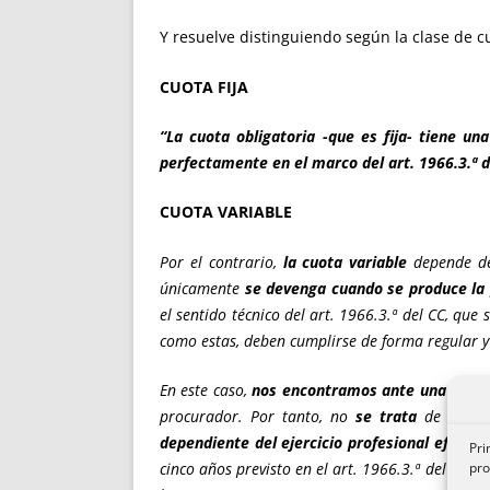
Y resuelve distinguiendo según la clase de 
CUOTA FIJA
“La cuota obligatoria -que es fija- tiene un
perfectamente en el marco del art. 1966.3.ª 
CUOTA VARIABLE
Por el contrario,
la cuota variable
depende de 
únicamente
se devenga cuando se produce la
el sentido técnico del art. 1966.3.ª del CC, que 
como estas, deben cumplirse de forma regular y
En este caso,
nos encontramos ante una oblig
procurador. Por tanto, no
se trata
de una ob
dependiente del ejercicio profesional efectivo
Pri
pro
cinco años previsto en el art. 1966.3.ª del CC,