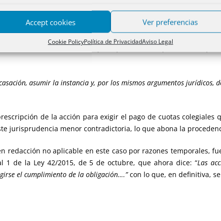
Accept cookies
Ver preferencias
le de dicha regularidad y previsibilidad, la acción para exigir 
, sino al plazo general de prescripción del art. 1964, al tratarse de 
Cookie Policy
Política de Privacidad
Aviso Legal
a contarse desde el momento en que el procurador se persona en el pro
casación, asumir la instancia y, por los mismos argumentos jurídicos, d
prescripción de la acción para exigir el pago de cuotas colegiales 
iste jurisprudencia menor contradictoria, lo que abona la procedenc
n redacción no aplicable en este caso por razones temporales, fue 
nal 1 de la Ley 42/2015, de 5 de octubre, que ahora dice: “
Las acc
girse el cumplimiento de la obligación….”
con lo que, en definitiva, s