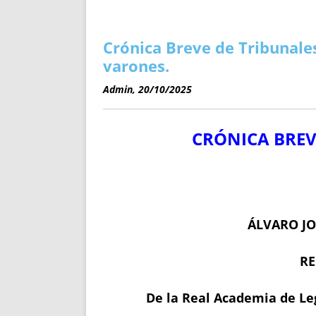
ENRIQUECIDAS
TITULARES 
NO DESESPERES
CAT
A MANO
SUCESIONES 
Crónica Breve de Tribunales
FUTURAS NORMAS
GEORREFE
varones.
ALQUILE
Admin, 20/10/2025
TRI
LH Y C
CRÓNICA BREV
¿SABIA
FRANCI
BÚSQUED
ÁLVARO JO
RE
De la Real Academia de Leg