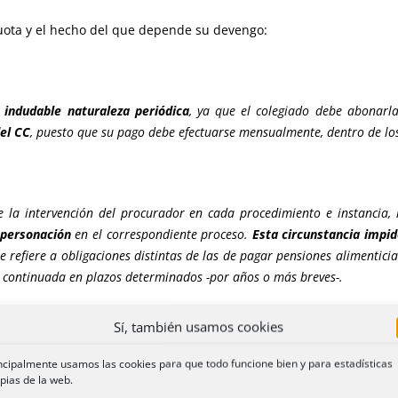
cuota y el hecho del que depende su devengo:
a indudable naturaleza periódica
, ya que el colegiado debe abonarl
del CC
, puesto que su pago debe efectuarse mensualmente, dentro de lo
la intervención del procurador en cada procedimiento e instancia, l
 personación
en el correspondiente proceso.
Esta circunstancia impid
se refiere a obligaciones distintas de las de pagar pensiones alimenticia
 continuada en plazos determinados -por años o más breves-.
ación cuya exigibilidad nace únicamente cuando se produce un hec
Sí, también usamos cookies
ligación de cumplimiento constante, ni sujeta a vencimientos pree
.
Esta naturaleza es incompatible con la previsibilidad temporal exigid
ncipalmente usamos las cookies para que todo funcione bien y para estadísticas
pias de la web.
 reservado pagos que deben realizarse en intervalos temporales uniform