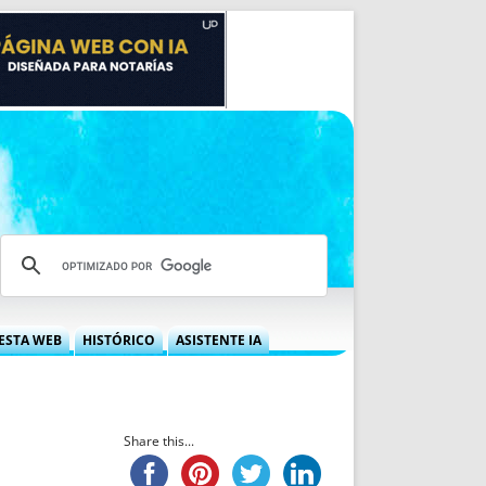
ESTA WEB
HISTÓRICO
ASISTENTE IA
A DGRN
QUÉ OFRECEMOS
 NIF
IDEARIO WEB
 LABORAL
QUIÉNES SOMOS
Share this...
ÁBILES
HISTORIA