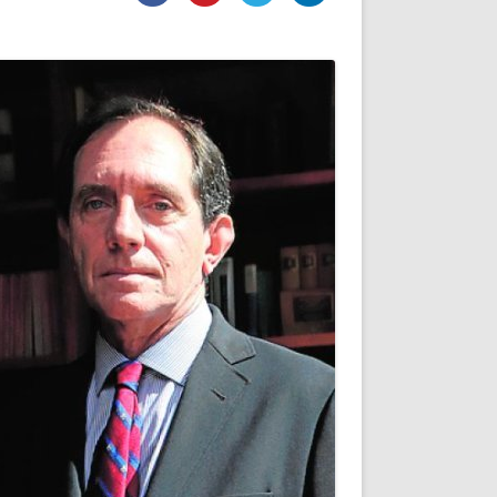
DE INICIO
PREMIO NYR
VORITOS
CONVENCIONES ANUALES
A IRPF
NUEVA ETAPA
AS
POLÍTICA DE PRIVACIDAD
IJUELAS
AVISO LEGAL
POTECA
REPORTAR INCIDENCIA
PERES
LOGOTIPO
CES
ENTREVISTAS
SONRISA
ENVÍA CORREO
CANALES DE VÍDEO