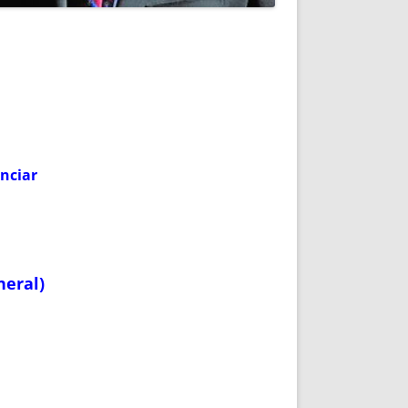
enciar
neral)