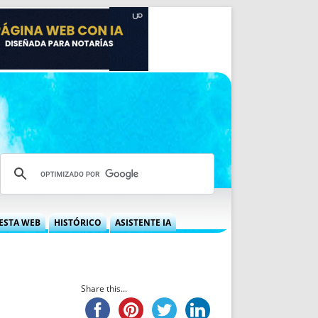
ESTA WEB
HISTÓRICO
ASISTENTE IA
A DGRN
QUÉ OFRECEMOS
 NIF
IDEARIO WEB
 LABORAL
QUIÉNES SOMOS
Share this...
ÁBILES
HISTORIA