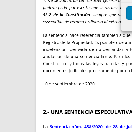
1. No se admitirán con carácter general incide
podrán pedir por escrito que se declare la
nul
53.2 de la Constitución
, siempre que no hay
susceptible de recurso ordinario ni extraordinar
La sentencia hace referencia también a que la
Registro de la Propiedad. Es posible que aú
indefensión, derivada de no demandar a to
anulación de una sentencia firme. Para los
Constitución y todas las leyes habidas y po
documentos judiciales precisamente por no h
10 de septiembre de 2020
2.- UNA SENTENCIA ESPECULATIV
La
Sentencia núm. 458/2020, de 28 de jul