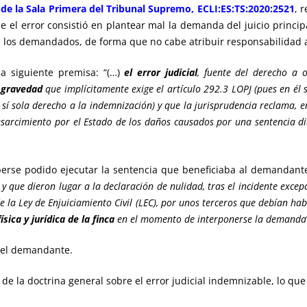
 de la Sala Primera del Tribunal Supremo, ECLI:ES:TS:2020:2521
, 
ue el error consistió en plantear mal la demanda del juicio princip
de los demandados, de forma que no cabe atribuir responsabilidad 
la siguiente premisa: “(…)
el error judicial
, fuente del derecho a 
 gravedad
que implícitamente exige el artículo 292.3 LOPJ (pues en él 
 sí sola derecho a la indemnización) y que la jurisprudencia reclama, 
sarcimiento por el Estado de los daños causados por una sentencia dict
berse podido ejecutar la sentencia que beneficiaba al demandante
 y que dieron lugar a la declaración de nulidad, tras el incidente exce
de la Ley de Enjuiciamiento Civil (LEC), por unos terceros que debían ha
ísica y jurídica de la finca
en el momento de interponerse la demanda
del demandante.
e la doctrina general sobre el error judicial indemnizable, lo que