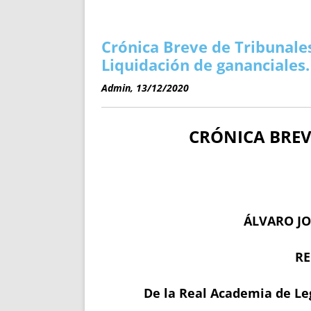
ENRIQUECIDAS
TITULARES 
NO DESESPERES
CAT
A MANO
SUCESIONES 
Crónica Breve de Tribunales
FUTURAS NORMAS
GEORREFE
Liquidación de gananciales.
ALQUILE
Admin, 13/12/2020
TRI
LH Y C
CRÓNICA BREV
¿SABIA
FRANCI
BÚSQUED
ÁLVARO JO
RE
De la Real Academia de Leg