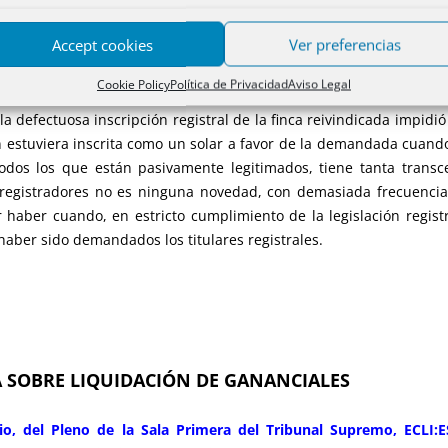
ntes de nulidad de actuaciones. Sin embargo,
excepcionalmente, quiene
idad de actuaciones fundada en cualquier vulneración de un derech
Accept cookies
Ver preferencias
a podido denunciarse antes de recaer resolución que ponga fin al p
io.
Cookie Policy
Política de Privacidad
Aviso Legal
 defectuosa inscripción registral de la finca reivindicada impidió 
n estuviera inscrita como un solar a favor de la demandada cuando
dos los que están pasivamente legitimados, tiene tanta transc
 registradores no es ninguna novedad, con demasiada frecuencia
r haber cuando, en estricto cumplimiento de la legislación regis
aber sido demandados los titulares registrales.
A SOBRE LIQUIDACIÓN DE GANANCIALES
io, del Pleno de la Sala Primera del Tribunal Supremo, ECLI:E