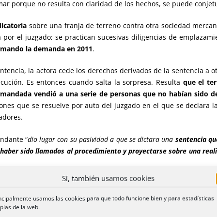
ar porque no resulta con claridad de los hechos, se puede conjetur
dicatoria
sobre una franja de terreno contra otra sociedad mercant
da por el juzgado; se practican sucesivas diligencias de emplaza
timando la demanda en 2011
.
ntencia, la actora cede los derechos derivados de la sentencia a o
ecución. Es entonces cuando salta la sorpresa. Resulta
que el ter
demandada vendió a una serie de personas que no habían sido
ones que se resuelve por auto del juzgado en el que se declara l
adores.
andante “
dio lugar con su pasividad a que se dictara una
sentencia qu
haber sido llamados al procedimiento y proyectarse sobre una reali
Sí, también usamos cookies
me deriva de su nulidad. Y la vía procesal que permite declararla es
xcepcional de nulidad de actuaciones.
ncipalmente usamos las cookies para que todo funcione bien y para estadísticas
pias de la web.