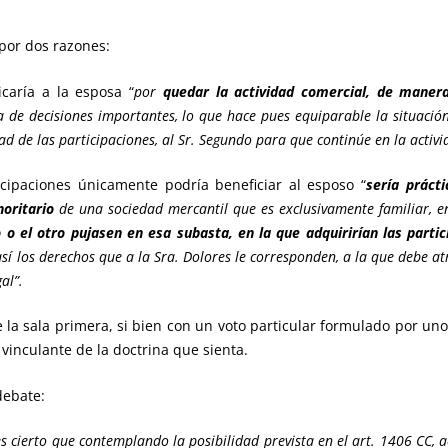
 por dos razones:
icaría a la esposa “
por
quedar la actividad comercial, de maner
 de decisiones importantes, lo que hace pues equiparable la situación 
dad de las participaciones, al Sr. Segundo para que continúe en la activi
icipaciones únicamente podría beneficiar al esposo “
sería práct
noritario
de una sociedad mercantil que es exclusivamente familiar, e
 o el otro pujasen en esa subasta, en la que adquirirían las partic
í los derechos que a la Sra. Dolores le corresponden, a la que debe atr
al”.
 la sala primera, si bien con un voto particular formulado por un
 vinculante de la doctrina que sienta.
debate:
 es cierto que contemplando la posibilidad prevista en el art. 1406 CC, 