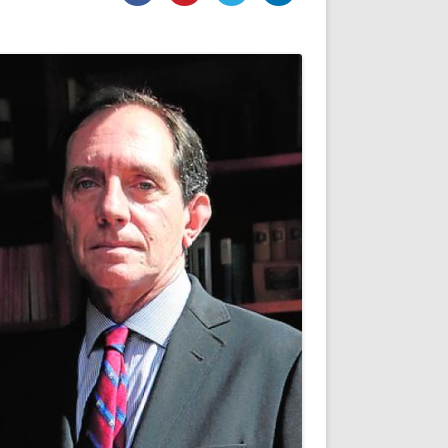
DE INICIO
PREMIO NYR
VORITOS
CONVENCIONES ANUALES
A IRPF
NUEVA ETAPA
AS
POLÍTICA DE PRIVACIDAD
IJUELAS
AVISO LEGAL
POTECA
REPORTAR INCIDENCIA
PERES
LOGOTIPO
CES
ENTREVISTAS
SONRISA
ENVÍA CORREO
CANALES DE VÍDEO