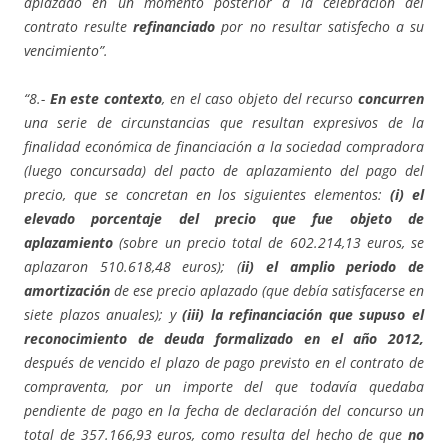
aplazado en un momento posterior a la celebración del
contrato resulte
refinanciado
por no resultar satisfecho a su
vencimiento”.
“8.-
En este contexto
, en el caso objeto del recurso
concurren
una serie de circunstancias que resultan expresivos de la
finalidad económica de financiación a la sociedad compradora
(luego concursada) del pacto de aplazamiento del pago del
precio, que se concretan en los siguientes elementos:
(i) el
elevado porcentaje del precio que fue objeto de
aplazamiento
(sobre un precio total de 602.214,13 euros, se
aplazaron 510.618,48 euros); (
ii) el amplio periodo de
amortización
de ese precio aplazado (que debía satisfacerse en
siete plazos anuales); y
(iii) la refinanciación que supuso el
reconocimiento de deuda formalizado en el año 2012,
después de vencido el plazo de pago previsto en el contrato de
compraventa, por un importe del que todavía quedaba
pendiente de pago en la fecha de declaración del concurso un
total de 357.166,93 euros, como resulta del hecho de que
no