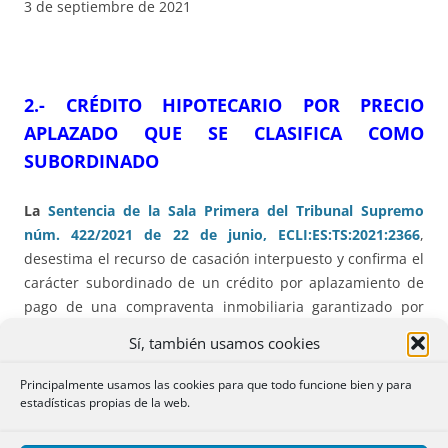
3 de septiembre de 2021
2.- CRÉDITO HIPOTECARIO POR PRECIO
APLAZADO QUE SE CLASIFICA COMO
SUBORDINADO
La
Sentencia de la Sala Primera del Tribunal Supremo
núm. 422/2021 de 22 de junio, ECLI:ES:TS:2021:2366
,
desestima el recurso de casación interpuesto y confirma el
carácter subordinado de un crédito por aplazamiento de
pago de una compraventa inmobiliaria garantizado por
hipoteca.
Sí, también usamos cookies
El recurrente vendió en 2004 dos fincas a una sociedad
Principalmente usamos las cookies para que todo funcione bien y para
anónima en cuyo accionariado tenía una participación del
estadísticas propias de la web.
30,6% pactándose posteriormente (2012) una ampliación