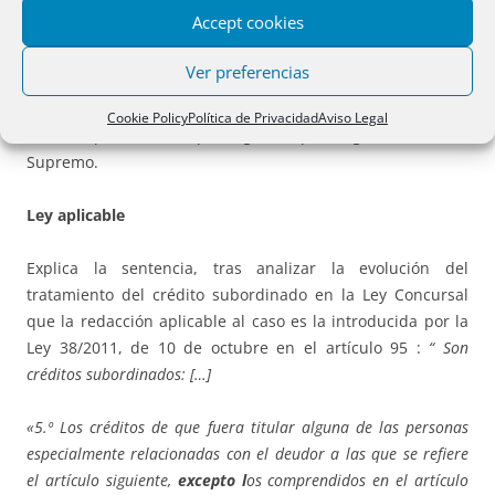
del plazo y una hipoteca en garantía del pago de la parte
Accept cookies
del precio no satisfecho. En 2016 se declara el concurso de
la compradora y se califica el crédito como subordinado
Ver preferencias
por esa vinculación accionarial, lo que motiva el incidente
promovido por el acreedor que quiere que se le reconozca
Cookie Policy
Política de Privacidad
Aviso Legal
como especialmente privilegiado que llega al Tribunal
Supremo.
Ley aplicable
Explica la sentencia, tras analizar la evolución del
tratamiento del crédito subordinado en la Ley Concursal
que la redacción aplicable al caso es la introducida por la
Ley 38/2011, de 10 de octubre en el artículo 95 :
“ Son
créditos subordinados: […]
«5.º Los créditos de que fuera titular alguna de las personas
especialmente relacionadas con el deudor a las que se refiere
el artículo siguiente,
excepto l
os comprendidos en el artículo