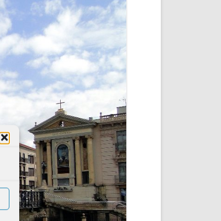
DE INICIO
PREMIO NYR
VORITOS
CONVENCIONES ANUALES
A IRPF
NUEVA ETAPA
AS
POLÍTICA DE PRIVACIDAD
IJUELAS
AVISO LEGAL
POTECA
REPORTAR INCIDENCIA
PERES
LOGOTIPO
CES
ENTREVISTAS
SONRISA
ENVÍA CORREO
CANALES DE VÍDEO