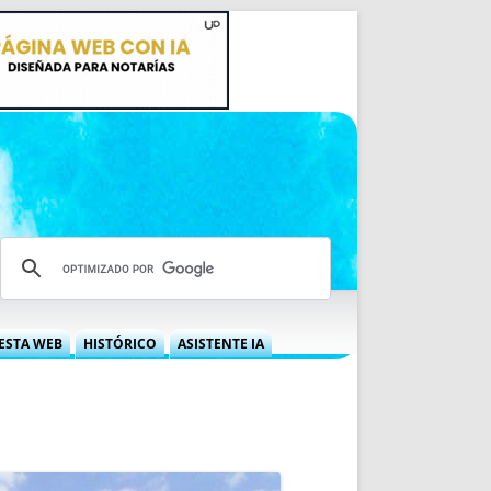
ESTA WEB
HISTÓRICO
ASISTENTE IA
A DGRN
QUÉ OFRECEMOS
 NIF
IDEARIO WEB
 LABORAL
QUIÉNES SOMOS
ÁBILES
HISTORIA