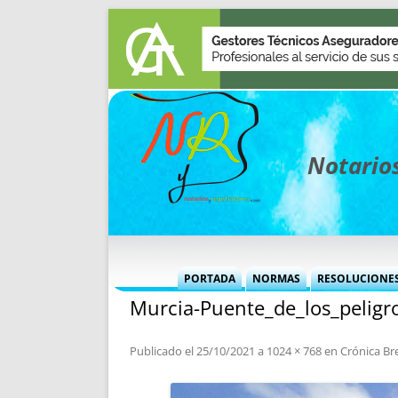
Notarios
PORTADA
NORMAS
RESOLUCIONE
Murcia-Puente_de_los_peligr
MÁS USADAS (CUADRO)
INFORMES 
INFORMES MENSUALES
VOCES P
Publicado el
25/10/2021
a
1024 × 768
en
Crónica Br
MÁS DESTACADAS
VOCES M
TITULARES DESDE 2002
TITULARES