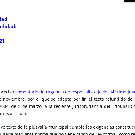
dad:
ulidad:
21
preciso
comentario de urgencia del especialista Javier Máximo Jua
e noviembre, por el que se adapta por fin el texto refundido de
2004, de 5 de marzo, a la reciente jurisprudencia del Tribunal C
uraleza Urbana.
evo texto de la plusvalía municipal cumple las exigencias constituci
tributaria mediante norma que no tiene rango de Ley formal, como r