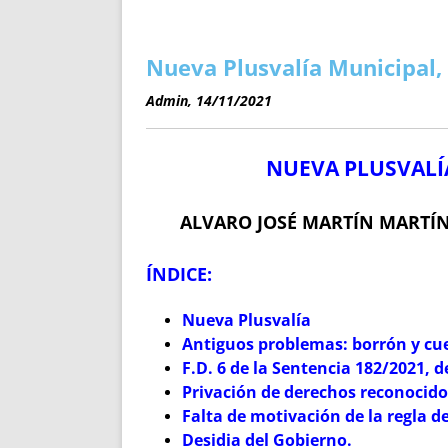
ENRIQUECIDAS
TITULARES 
NO DESESPERES
CAT
A MANO
SUCESIONES 
Nueva Plusvalía Municipal,
FUTURAS NORMAS
GEORREFE
Admin, 14/11/2021
ALQUILE
TRI
NUEVA PLUSVALÍ
LH Y C
¿SABIA
FRANCI
ALVARO JOSÉ MARTÍN MARTÍN
BÚSQUED
ÍNDICE:
Nueva Plusvalía
Antiguos problemas: borrón y cu
F.D. 6 de la Sentencia 182/2021, d
Privación de derechos reconocidos
Falta de motivación de la regla d
Desidia del Gobierno.