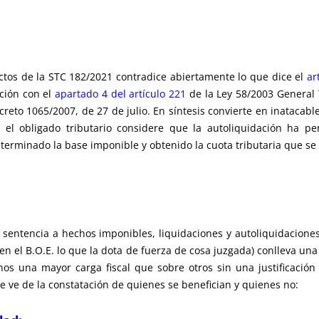
ectos de la STC 182/2021 contradice abiertamente lo que dice el
ar
ación con el
apartado 4 del artículo 221
de la Ley 58/2003 General 
reto 1065/2007, de 27 de julio. En síntesis convierte en inatacable
el obligado tributario considere que la autoliquidación ha p
eterminado la base imponible y obtenido la cuota tributaria que se
la sentencia a hechos imponibles, liquidaciones y autoliquidacione
en el B.O.E. lo que la dota de fuerza de cosa juzgada) conlleva u
nos una mayor carga fiscal que sobre otros sin una justificació
se ve de la constatación de quienes se benefician y quienes no: