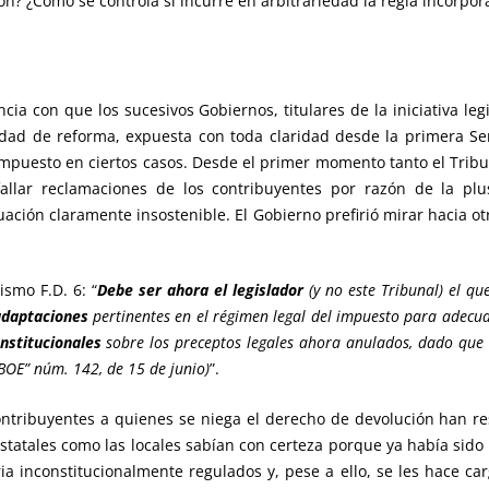
ón? ¿Cómo se controla si incurre en arbitrariedad la regla incorpor
ia con que los sucesivos Gobiernos, titulares de la iniciativa leg
idad de reforma, expuesta con toda claridad desde la primera Se
impuesto en ciertos casos. Desde el primer momento tanto el Tribu
allar reclamaciones de los contribuyentes por razón de la pl
ación claramente insostenible. El Gobierno prefirió mirar hacia o
smo F.D. 6: “
Debe ser ahora el legislador
(y no este Tribunal) el que
adaptaciones
pertinentes en el régimen legal del impuesto para adecuar
nstitucionales
sobre los preceptos legales ahora anulados, dado que
BOE” núm. 142, de 15 de junio)
”.
ontribuyentes a quienes se niega el derecho de devolución han re
statales como las locales sabían con certeza porque ya había sido
ria inconstitucionalmente regulados y, pese a ello, se les hace ca