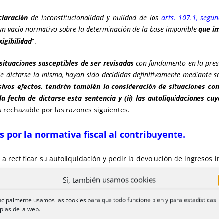
claración
de inconstitucionalidad y nulidad de los
arts. 107.1, segu
un vacío normativo sobre la determinación de la base imponible
que i
xigibilidad
”.
situaciones susceptibles de ser revisadas
con fundamento en la prese
de dictarse la misma, hayan sido decididas definitivamente mediante s
sivos efectos, tendrán también la consideración de situaciones con
 fecha de dictarse esta sentencia y (ii) las autoliquidaciones cuya
es rechazable por las razones siguientes.
 por la normativa fiscal al contribuyente.
te a rectificar su autoliquidación y pedir la devolución de ingresos 
ción, sin limitar en ningún sentido los motivos de la rectificación, 
Sí, también usamos cookies
n temporal que indudablemente le perjudica, al declarar consolid
ncipalmente usamos las cookies para que todo funcione bien y para estadísticas
rme con lo que no lo es. Se acude a una ficción para impedir el de
pias de la web.
ad del Impuesto. El Tribunal no había hecho una declaración simi