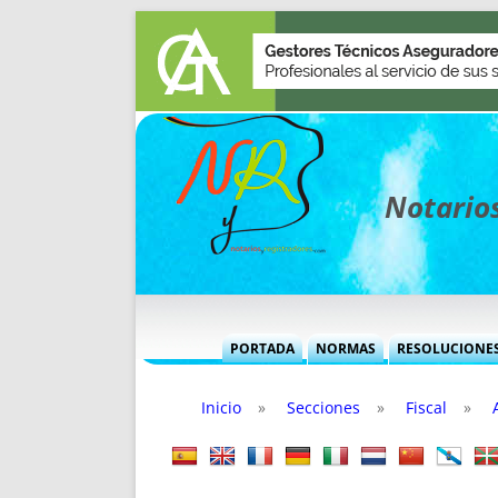
Notarios
PORTADA
NORMAS
RESOLUCIONE
MÁS USADAS (CUADRO)
INFORMES 
Inicio
»
Secciones
»
Fiscal
»
INFORMES MENSUALES
VOCES P
MÁS DESTACADAS
VOCES M
TITULARES DESDE 2002
TITULARES