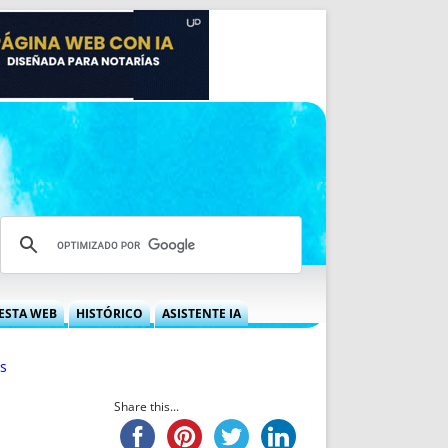
ESTA WEB
HISTÓRICO
ASISTENTE IA
A DGRN
QUÉ OFRECEMOS
s
 NIF
IDEARIO WEB
 LABORAL
QUIÉNES SOMOS
Share this...
ÁBILES
HISTORIA