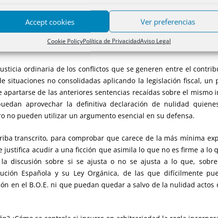
, por ejemplo en el de la Sentencia 60/2015, de 18 de marzo que
 residentes en la Comunidad.
Accept cookies
Ver preferencias
Cookie Policy
Política de Privacidad
Aviso Legal
e aplicación temporal.
justicia ordinaria de los conflictos que se generen entre el contri
e situaciones no consolidadas aplicando la legislación fiscal, un
de apartarse de las anteriores sentencias recaídas sobre el mismo
uedan aprovechar la definitiva declaración de nulidad quienes
ero no pueden utilizar un argumento esencial en su defensa.
arriba transcrito, para comprobar que carece de la más mínima ex
e justifica acudir a una ficción que asimila lo que no es firme a lo 
la discusión sobre si se ajusta o no se ajusta a lo que, sobre
itución Española y su Ley Orgánica, de las que difícilmente 
ción en el B.O.E. ni que puedan quedar a salvo de la nulidad actos