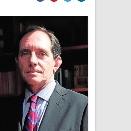
DE INICIO
PREMIO NYR
VORITOS
CONVENCIONES ANUALES
A IRPF
NUEVA ETAPA
AS
POLÍTICA DE PRIVACIDAD
IJUELAS
AVISO LEGAL
POTECA
REPORTAR INCIDENCIA
PERES
LOGOTIPO
CES
ENTREVISTAS
SONRISA
ENVÍA CORREO
CANALES DE VÍDEO