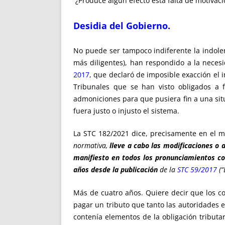
¿Produce algún efecto esta falta de motivaci
Desidia del Gobierno.
No puede ser tampoco indiferente la indolenc
más diligentes), han respondido a la neces
2017
, que declaró de imposible exacción el 
Tribunales que se han visto obligados a f
admoniciones para que pusiera fin a una situ
fuera justo o injusto el sistema.
La STC 182/2021 dice, precisamente en el mi
normativa,
lleve a cabo las modificaciones o 
manifiesto en todos los pronunciamientos co
años desde la publicación
de la
STC 59/2017
(“
Más de cuatro años. Quiere decir que los c
pagar un tributo que tanto las autoridades e
contenía elementos de la obligación tributa