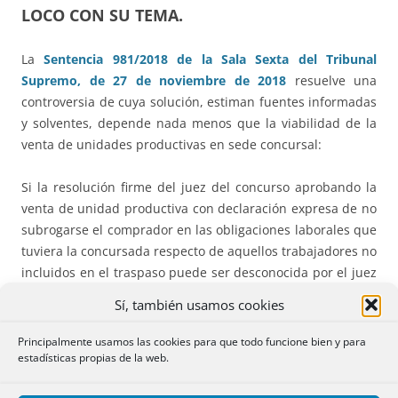
LOCO CON SU TEMA.
La
Sentencia 981/2018 de la Sala Sexta del Tribunal
Supremo, de 27 de noviembre de 2018
resuelve una
controversia de cuya solución, estiman fuentes informadas
y solventes, depende nada menos que la viabilidad de la
venta de unidades productivas en sede concursal:
Si la resolución firme del juez del concurso aprobando la
venta de unidad productiva con declaración expresa de no
subrogarse el comprador en las obligaciones laborales que
tuviera la concursada respecto de aquellos trabajadores no
incluidos en el traspaso puede ser desconocida por el juez
de lo social y, en consecuencia, obligar al adquirente a
Sí, también usamos cookies
hacerse cargo de las indemnizaciones procedentes para
esos trabajadores que él no ha asumido, como un
Principalmente usamos las cookies para que todo funcione bien y para
supuesto más de sucesión de empresa.
estadísticas propias de la web.