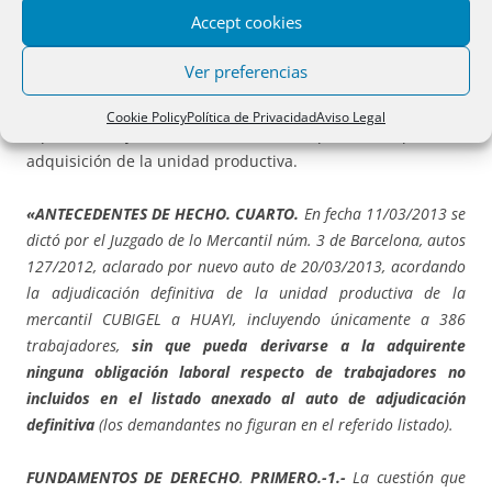
La respuesta es que sí. Que, en definitiva, la resolución del
Accept cookies
juez de lo mercantil es papel mojado para el juez de lo
social. El aspirante a salvador de lo que queda de la
Ver preferencias
empresa se ve obligado a atender unos pagos de los que
había sido expresamente relevado, conforme al plan de
Cookie Policy
Política de Privacidad
Aviso Legal
liquidación y a las condiciones pactadas para la
adquisición de la unidad productiva.
«ANTECEDENTES DE HECHO. CUARTO.
En fecha 11/03/2013 se
dictó por el Juzgado de lo Mercantil núm. 3 de Barcelona, autos
127/2012, aclarado por nuevo auto de 20/03/2013, acordando
la adjudicación definitiva de la unidad productiva de la
mercantil CUBIGEL a HUAYI, incluyendo únicamente a 386
trabajadores,
sin que pueda derivarse a la adquirente
ninguna obligación laboral respecto de trabajadores no
incluidos en el listado anexado al auto de adjudicación
definitiva
(los demandantes no figuran en el referido listado).
FUNDAMENTOS DE DERECHO
.
PRIMERO.-1.-
La cuestión que