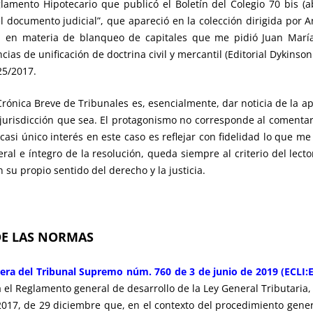
mento Hipotecario que publicó el Boletín del Colegio 70 bis (ab
del documento judicial”, que apareció en la colección dirigida por
ia en materia de blanqueo de capitales que me pidió Juan María
cias de unificación de doctrina civil y mercantil (Editorial Dykinson
25/2017.
 Crónica Breve de Tribunales es, esencialmente, dar noticia de la
a jurisdicción que sea. El protagonismo no corresponde al comentar
 casi único interés en este caso es reflejar con fidelidad lo que me 
ral e íntegro de la resolución, queda siempre al criterio del lecto
 su propio sentido del derecho y la justicia.
DE LAS NORMAS
rcera del Tribunal Supremo núm. 760 de 3 de junio de 2019 (ECLI:
el Reglamento general de desarrollo de la Ley General Tributaria, 
2017, de 29 diciembre que, en el contexto del procedimiento gener