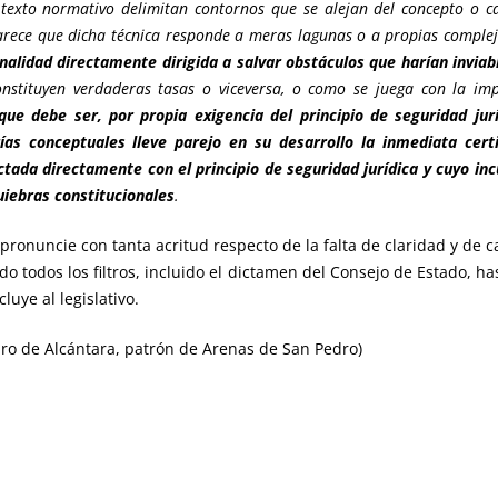
el texto normativo delimitan contornos que se alejan del concepto o 
 parece que dicha técnica responde a meras lagunas o a propias compl
inalidad directamente dirigida a salvar obstáculos que harían inviab
tituyen verdaderas tasas o viceversa, o como se juega con la impos
ue debe ser, por propia exigencia del principio de seguridad jurí
as conceptuales lleve parejo en su desarrollo la inmediata cert
ctada directamente con el principio de seguridad jurídica y cuyo i
uiebras constitucionales
.
ronuncie con tanta acritud respecto de la falta de claridad y de c
 todos los filtros, incluido el dictamen del Consejo de Estado, has
uye al legislativo.
dro de Alcántara, patrón de Arenas de San Pedro)