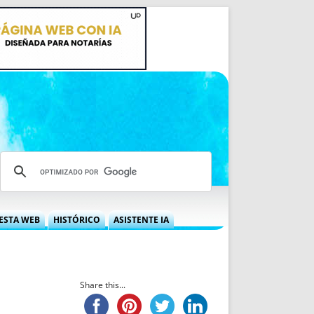
ESTA WEB
HISTÓRICO
ASISTENTE IA
A DGRN
QUÉ OFRECEMOS
 NIF
IDEARIO WEB
 LABORAL
QUIÉNES SOMOS
Share this...
ÁBILES
HISTORIA