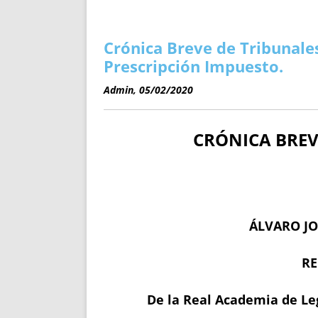
ENRIQUECIDAS
TITULARES 
NO DESESPERES
CAT
A MANO
SUCESIONES 
Crónica Breve de Tribunales
FUTURAS NORMAS
GEORREFE
Prescripción Impuesto.
ALQUILE
Admin, 05/02/2020
TRI
LH Y C
CRÓNICA BREV
¿SABIA
FRANCI
BÚSQUED
ÁLVARO JO
RE
De la Real Academia de Leg