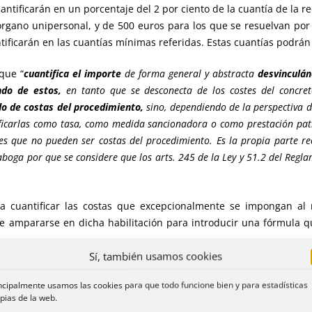
uantificarán en un porcentaje del 2 por ciento de la cuantía de la
órgano unipersonal, y de 500 euros para los que se resuelvan po
tificarán en las cuantías mínimas referidas. Estas cuantías podrán 
que “
cuantifica el importe
de forma general y abstracta
desvinculán
endo de estos,
en tanto que se desconecta de los costes del concre
o de costas del procedimiento,
sino, dependiendo de la perspectiva 
tificarlas como tasa, como medida sancionadora o como prestación patr
 es que no pueden ser costas del procedimiento. Es la propia parte rec
 aboga por que se considere que los arts. 245 de la Ley y 51.2 del Reg
ara cuantificar las costas que excepcionalmente se impongan al
e ampararse en dicha habilitación para introducir una fórmula 
Sí, también usamos cookies
ncia es la consideración previa que, con carácter general, no
ncipalmente usamos las cookies para que todo funcione bien y para estadísticas
 mismo fundamento jurídico, sobre el deterioro que para la segur
pias de la web.