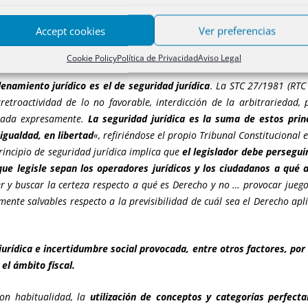
ente:
Accept cookies
Ver preferencias
 los términos propuestos por las partes, no está de más hacer las siguie
Cookie Policy
Política de Privacidad
Aviso Legal
enamiento jurídico es el de seguridad jurídica
. La STC 27/1981 (RTC
rretroactividad de lo no favorable, interdicción de la arbitrariedad,
ulada expresamente.
La seguridad jurídica es la suma de estos prin
 igualdad, en libertad
«, refiriéndose el propio Tribunal Constitucional
principio de seguridad jurídica implica que
el legislador debe persegui
ue legisle sepan los operadores jurídicos y los ciudadanos a qué 
r y buscar la certeza respecto a qué es Derecho y no … provocar jueg
lmente salvables respecto a la previsibilidad de cuál sea el Derecho apl
urídica e incertidumbre social provocada, entre otros factores, por 
el ámbito fiscal.
con habitualidad, la
utilización de conceptos y categorías perfect