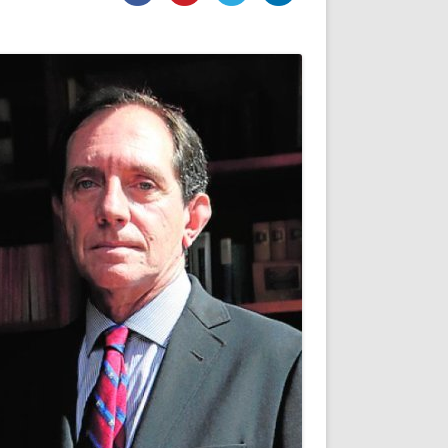
DE INICIO
PREMIO NYR
VORITOS
CONVENCIONES ANUALES
A IRPF
NUEVA ETAPA
AS
POLÍTICA DE PRIVACIDAD
IJUELAS
AVISO LEGAL
POTECA
REPORTAR INCIDENCIA
PERES
LOGOTIPO
CES
ENTREVISTAS
SONRISA
ENVÍA CORREO
CANALES DE VÍDEO