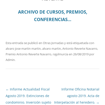
ARCHIVO DE CURSOS, PREMIOS,
CONFERENCIAS…
Esta entrada se publicó en
Otras Jornadas
y está etiquetada con
alvaro jose martin martin
,
alvaro martin
,
Antonio Reverte Navarro
,
Premio Antonio Reverte Navarro
,
rajylmurcia
en
26/08/2019
por
Admin
.
Navegación
←
Informe Actualidad Fiscal
Informe Oficina Notarial
de
Agosto 2019. Extinciones de
agosto 2019. Acta de
entradas
condominio. Inversión sujeto
Interpelación al heredero.
→