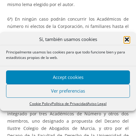
mismo lema elegido por el autor.
6ª) En ningún caso podrán concurrir los Académicos de
número ni electos de la Corporación, ni familiares hasta el
cuarto grado de consaguinidad y segundo de afinidad
Sí, también usamos cookies
7ª) Los trabajos habrán de remitirse con seis ejemplares a
Principalmente usamos las cookies para que todo funcione bien y para
la Secretaría de la Real Academia de Legislación y
estadísticas propias de la web.
Jurisprudencia, sita en la Facultad de Derecho de la
Universidad de Murcia, c/ Santo Cristo 1, 30001, a la
Accept cookies
atención de la Sra. Académica Secretaria General, antes de
las veinte horas del día 20 de diciembre de 2.019.
Ver preferencias
8ª) El Premio será otorgado por un Jurado constituido
Cookie Policy
Política de Privacidad
Aviso Legal
conforme al reglamento interno que rige el concurso e
integrado por tres Académicos de Número y otros dos
miembros, uno designado a propuesta del Decano del
Ilustre Colegio de Abogados de Murcia, y otro por el
Decano de la Facultad de Derecho de la Universidad de