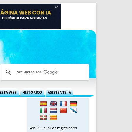
ESTA WEB
HISTÓRICO
ASISTENTE IA
A DGRN
QUÉ OFRECEMOS
 NIF
IDEARIO WEB
 LABORAL
QUIÉNES SOMOS
ÁBILES
HISTORIA
41559 usuarios registrados