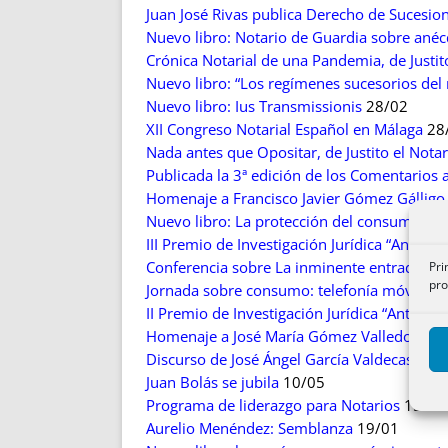
Juan José Rivas publica Derecho de Sucesi
Nuevo libro: Notario de Guardia sobre anécd
Crónica Notarial de una Pandemia, de Justit
Nuevo libro: “Los regímenes sucesorios de
Nuevo libro: Ius Transmissionis
28/02
XII Congreso Notarial Español en Málaga
28
Nada antes que Opositar, de Justito el Notar
Publicada la 3ª edición de los Comentarios 
Homenaje a Francisco Javier Gómez Gálligo
Nuevo libro: La protección del consumidor e
III Premio de Investigación Jurídica “Antoni
Conferencia sobre La inminente entrada en v
Pri
pro
Jornada sobre consumo: telefonía móvil, con
II Premio de Investigación Jurídica “Antonio
Homenaje a José María Gómez Valledor
24/
Discurso de José Ángel García Valdecasas a
Juan Bolás se jubila
10/05
Programa de liderazgo para Notarios
15/04
Aurelio Menéndez: Semblanza
19/01