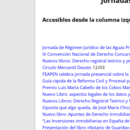
Jornadas
ENRIQUECIDAS
TITULARES 
NO DESESPERES
CAT
A MANO
SUCESIONES 
Accesibles desde la columna izqu
FUTURAS NORMAS
GEORREFE
ALQUILE
TRI
Jornada de Régimen Jurídico de las Aguas P
LH Y C
IX Convención Nacional de Derecho Concurs
¿SABIA
Nuevos libros: Derecho registral teórico y p
FRANCI
Círculo Mercantil Deusto
12/03
BÚSQUED
FEAPEN celebra jornada presencial sobre la
Guía rápida de la Reforma Civil y Procesal 
Premio Luis María Cabello de los Cobos Ma
Nuevo Libro: aspectos legales de los datos y
Nuevos Libros: Derecho Registral Teórico y 
Oposita que algo queda, de José María Chico
Nuevo libro: Apuntes de Derecho Inmobiliari
“Las Inversiones inmobiliarias en España de
Presentación del libro «Notario de Guardia»