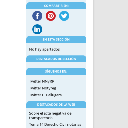
DE INICIO
PREMIO NYR
COMPARTIR EN:
VORITOS
CONVENCIONES ANUALES
A IRPF
NUEVA ETAPA
AS
POLÍTICA DE PRIVACIDAD
IJUELAS
AVISO LEGAL
POTECA
REPORTAR INCIDENCIA
EN ESTA SECCIÓN
PERES
LOGOTIPO
No hay apartados
CES
ENTREVISTAS
DESTACADOS DE SECCIÓN
SONRISA
ENVÍA CORREO
SÍGUENOS EN:
CANALES DE VÍDEO
Twitter NNyRR
Twitter Notyreg
Twitter C. Ballugera
DESTACADOS DE LA WEB
Sobre el acta negativa de
transparencia
Tema 14 Derecho Civil notarias