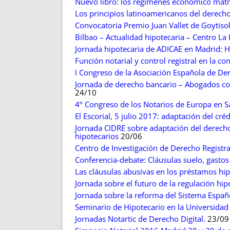
Nuevo libro: los regímenes económico mat
Los principios latinoamericanos del derecho
Convocatoria Premio Juan Vallet de Goytiso
Bilbao – Actualidad hipotecaria – Centro L
Jornada hipotecaria de ADICAE en Madrid: H
Función notarial y control registral en la co
I Congreso de la Asociación Española de D
Jornada de derecho bancario – Abogados con
24/10
4º Congreso de los Notarios de Europa en 
El Escorial, 5 julio 2017: adaptación del cré
Jornada CIDRE sobre adaptación del derecho
hipotecarios
20/06
Centro de Investigación de Derecho Registra
Conferencia-debate: Cláusulas suelo, gasto
Las cláusulas abusivas en los préstamos hi
Jornada sobre el futuro de la regulación hip
Jornada sobre la reforma del Sistema Españo
Seminario de Hipotecario en la Universidad 
Jornadas Notartic de Derecho Digital.
23/09