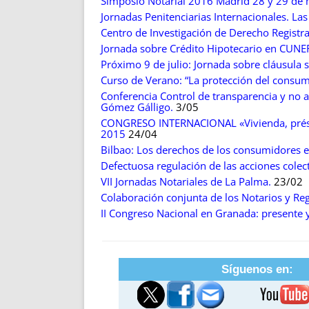
Simposio Notarial 2016 Madrid 28 y 29 de
Jornadas Penitenciarias Internacionales. La
Centro de Investigación de Derecho Registr
Jornada sobre Crédito Hipotecario en CUNE
Próximo 9 de julio: Jornada sobre cláusula s
Curso de Verano: “La protección del consumi
Conferencia Control de transparencia y no a
Gómez Gálligo.
3/05
CONGRESO INTERNACIONAL «Vivienda, présta
2015
24/04
Bilbao: Los derechos de los consumidores 
Defectuosa regulación de las acciones cole
VII Jornadas Notariales de La Palma.
23/02
Colaboración conjunta de los Notarios y Re
II Congreso Nacional en Granada: presente 
Síguenos en: