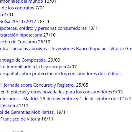
rimoniales del mundo
13/01
 de los contratos
7/01
lo
4/01
a Bolsa 20/11/2017
18/11
ipotecas, crédito y personas consumidoras
13/11
ntratación hipotecaria
27/10
erecho de Consumo
26/10
tra cláusulas abusivas – Inversiones Banco Popular – Vitoria-Gas
Santiago de Compostela.
29/09
dito inmobiliario a la Ley europea
4/07
 español sobre protección de los consumidores de créditos
l. Jornada sobre Concurso y Registro.
25/05
s en hipotecas y otras novedades para los consumidores
9/03
potecarios – Madrid, 29 de noviembre y 1 de diciembre de 2016
2
otecaria
21/11
l de Garantías Mobiliarias.
19/11
Francisco de Vitoria
16/11