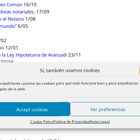
ones Común
16/10
otas notariales.
17/09
o el Notario
1/08
l mundo”
6/05
/02
io
12/01
a la Ley Hipotecaria de Aranzadi
23/11
27/10
n la vivienda colaborativa
7/10
Sí, también usamos cookies
o Reverte Navarro”
26/08
igor de la nueva Ley de Crédito Inmobiliario
9/06
ncipalmente usamos las cookies para que todo funcione bien y para estadísticas
pias de la web.
tratos vinculados de venta y financiación
25/09
 Reverte Navarro”
28/08
06
Accept cookies
Ver preferencias
l recibir la Cruz de Honor de San Raimundo de Peñafort
18/05
Cookie Policy
Política de Privacidad
Aviso Legal