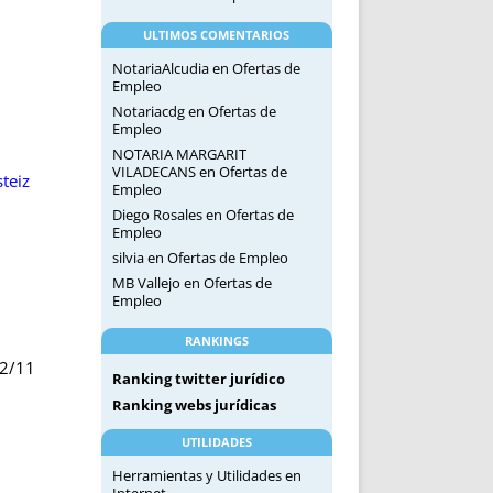
ULTIMOS COMENTARIOS
NotariaAlcudia
en
Ofertas de
Empleo
Notariacdg
en
Ofertas de
Empleo
NOTARIA MARGARIT
VILADECANS
en
Ofertas de
teiz
Empleo
Diego Rosales
en
Ofertas de
Empleo
silvia
en
Ofertas de Empleo
MB Vallejo
en
Ofertas de
Empleo
RANKINGS
2/11
Ranking twitter jurídico
Ranking webs jurídicas
UTILIDADES
Herramientas y Utilidades en