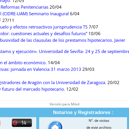
 mayo.
12/05
s Reformas Penitenciarias
20/04
al (CIDRE-UAM) Seminario Inaugural
6/04
F
27/11
uelo y efectos retroactivos jurisprudencia TS
7/07
dor: cuestiones actuales y desafíos futuros”
10/06
busividad de las clausulas de los prestamos hipotecarios. Javier
mo y ejecución». Universidad de Sevilla- 24 y 25 de septiembr
en el ámbito económico.
14/04
ctivas: jornada en Valencia 31 marzo 2013
29/03
gistradores de Aragón con la Universidad de Zaragoza.
20/02
y futuro del mercado hipotecario.
12/02
Versión para Móvil
Notarios y Registradores :
N°. de visitas
de este archivo: