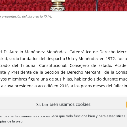
resentación del libro en la RAJYL
id D. Aurelio Menéndez Menéndez. Catedrático de Derecho Merc
id, socio fundador del despacho Uría y Menéndez en 1972, fue a
trado del Tribunal Constitucional, Consejero de Estado, Ac
ente y Presidente de la Sección de Derecho Mercantil de la Comi
cuyos miembros figura una de sus hijas, habiendo sido durante m
, a cuya presidencia accedió en 2016, a los pocos meses del falleci
ar a comienzos del mes de julio de 2015 en la sede de la Real A
Sí, también usamos cookies
dios Jurídicos y Universitarios” en dos tomos, editado por el C
ncipalmente usamos las cookies para que todo funcione bien y para estadísticas
pias de la web.
 María Díaz Fraile, entonces director del Servicio de Estudios Regis