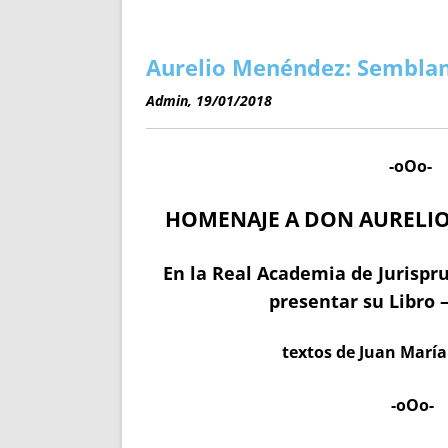
ENRIQUECIDAS
TITULARES 
NO DESESPERES
CAT
A MANO
SUCESIONES 
Aurelio Menéndez: Sembla
FUTURAS NORMAS
GEORREFE
Admin, 19/01/2018
ALQUILE
TRI
-oOo-
LH Y C
¿SABIA
HOMENAJE A DON AURELIO
FRANCI
BÚSQUED
En la Real Academia de Jurispru
presentar su Libro
textos de Juan María 
-oOo-