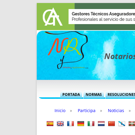
Notarios
PORTADA
NORMAS
RESOLUCIONE
MÁS USADAS (CUADRO)
INFORMES 
Inicio
»
Participa
»
Noticias
»
INFORMES MENSUALES
VOCES P
MÁS DESTACADAS
VOCES M
TITULARES DESDE 2002
TITULARES