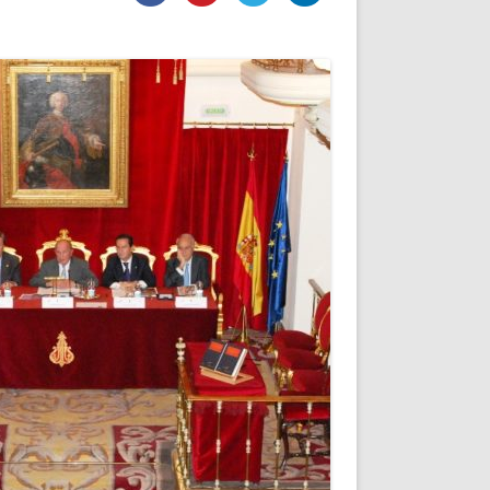
DE INICIO
PREMIO NYR
VORITOS
CONVENCIONES ANUALES
A IRPF
NUEVA ETAPA
AS
POLÍTICA DE PRIVACIDAD
IJUELAS
AVISO LEGAL
POTECA
REPORTAR INCIDENCIA
PERES
LOGOTIPO
CES
ENTREVISTAS
SONRISA
ENVÍA CORREO
CANALES DE VÍDEO