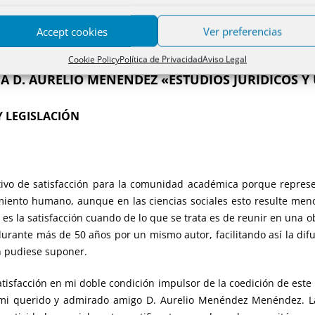
homenaje a su persona y trayectoria como gran maestro del Derech
Accept cookies
Ver preferencias
Cookie Policy
Política de Privacidad
Aviso Legal
A D. AURELIO MENÉNDEZ «
ESTUDIOS JURÍDICOS Y
Y LEGISLACIÓN
tivo de satisfacción para la comunidad académica porque represe
imiento humano, aunque en las ciencias sociales esto resulte meno
 es la satisfacción cuando de lo que se trata es de reunir en una 
durante más de 50 años por un mismo autor, facilitando así la dif
n pudiese suponer.
isfacción en mi doble condición impulsor de la coedición de este l
 mi querido y admirado amigo D. Aurelio Menéndez Menéndez. La