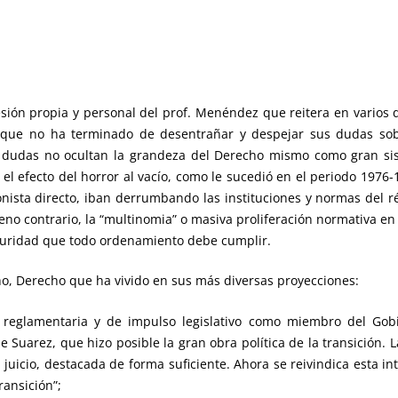
sión propia y personal del prof. Menéndez que reitera en varios 
 que no ha terminado de desentrañar y despejar sus dudas sobre
as dudas no ocultan la grandeza del Derecho mismo como gran sis
e el efecto del horror al vacío, como le sucedió en el periodo 1976
gonista directo, iban derrumbando las instituciones y normas del r
eno contrario, la “multinomia” o masiva proliferación normativa
eguridad que todo ordenamiento debe cumplir.
ho, Derecho que ha vivido en sus más diversas proyecciones:
d reglamentaria y de impulso legislativo como miembro del Gob
Suarez, que hizo posible la gran obra política de la transición. L
juicio, destacada de forma suficiente. Ahora se reivindica esta in
ransición”;