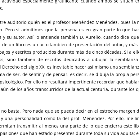
a actividad especialmente gratificante cuando ambos se sitúan e
s.
stre auditorio quién es el profesor Menéndez Menéndez, pues la 
ión. Pero si admitimos que la persona es en gran parte lo que h
 y su autor. Así lo entiende también D. Aurelio, cuando dice que
ión de un libro es un acto también de presentación del autor, y má
abajos y escritos producidos durante más de cinco décadas. Si a el
icos, sino también de escritos dedicados a dibujar la semblanza
Derecho del siglo XX, es inevitable hacer así mismo una semblanza 
a de ser, de sentir y de pensar, es decir, se dibuja la propia per
 psicológico. Por ello no resultará impertinente recordar que habl
 aún de los años transcurridos de la actual centuria, durante los
 no basta. Pero nada que se pueda decir en el estrecho margen d
 y una personalidad como la del prof. Menéndez. Por ello, me li
rmitan transmitir al menos una parte de lo que encierra este lib
 pasiones que han estado presentes durante toda su vida adulta: e