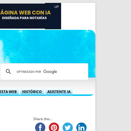
ESTA WEB
HISTÓRICO
ASISTENTE IA
A DGRN
QUÉ OFRECEMOS
 NIF
IDEARIO WEB
 LABORAL
QUIÉNES SOMOS
Share this...
ÁBILES
HISTORIA