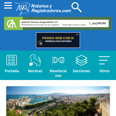
Portada
Normas
Resolucio
Secciones
Otros
nes