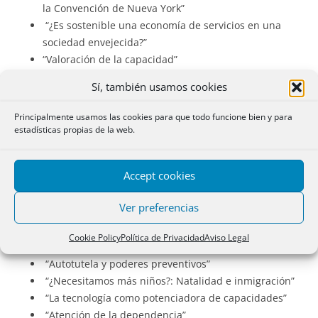
la Convención de Nueva York”
“¿Es sostenible una economía de servicios en una
sociedad envejecida?”
“Valoración de la capacidad”
“La financiación pública de las pensiones y de la
Sí, también usamos cookies
sanidad en una sociedad envejecida”
“Voluntades anticipadas y encarnizamiento
Principalmente usamos las cookies para que todo funcione bien y para
terapéutico”
estadísticas propias de la web.
“Conflicto intergeneracional y toma de decisiones
políticas”
Accept cookies
“La guarda de hecho”
“La planificación financiera de una vida centenaria”
Ver preferencias
“Abuelos y nietos: derechos, legítimas y alimentos”
“La hipoteca inversa y otras soluciones inmobiliarias”
Cookie Policy
Política de Privacidad
Aviso Legal
“Los internamientos involuntarios”
“Autotutela y poderes preventivos”
“¿Necesitamos más niños?: Natalidad e inmigración”
“La tecnología como potenciadora de capacidades”
“Atención de la dependencia”