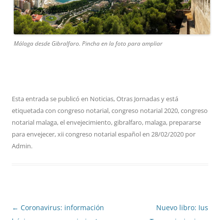
Málaga desde Gibralfaro. Pincha en la foto para ampliar
Esta entrada se publicó en
Noticias
,
Otras Jornadas
y está
etiquetada con
congreso notarial
,
congreso notarial 2020
,
congreso
notarial malaga
,
el envejecimiento
,
gibralfaro
,
malaga
,
prepararse
para envejecer
,
xii congreso notarial español
en
28/02/2020
por
Admin
.
Navegación
←
Coronavirus: información
Nuevo libro: Ius