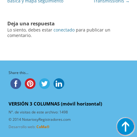
de
básica y mapa seguimiento
Transmissionis
→
entradas
Deja una respuesta
Lo siento, debes estar
conectado
para publicar un
comentario.
Share this...
VERSIÓN 3 COLUMNAS (móvil horizontal)
N°. de visitas de este archivo:
1498
© 2014 NotariosyRegistradores.com
Desarrollo web:
CoMa®