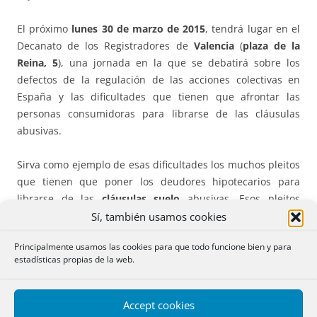
El próximo
lunes 30 de marzo de 2015
, tendrá lugar en el
Decanato de los Registradores de
Valencia
(
plaza de la
Reina, 5
), una jornada en la que se debatirá sobre los
defectos de la regulación de las acciones colectivas en
España y las dificultades que tienen que afrontar las
personas consumidoras para librarse de las cláusulas
abusivas.
Sirva como ejemplo de esas dificultades los muchos pleitos
que tienen que poner los deudores hipotecarios para
librarse de las
cláusulas suelo
abusivas. Esos pleitos
tienen colapsados muchos juzgados mercantiles, lo que
Sí, también usamos cookies
retrasa no sólo la devolución de las cantidades que los
Principalmente usamos las cookies para que todo funcione bien y para
clientes han pagado ya de más al banco, sino que retrasa
estadísticas propias de la web.
también la eliminación del abuso, ya que los deudores
tienen que seguir pagando de más, sin que puedan
aprovecharse de los bajos tipos de interés del momento
Accept cookies