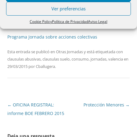
por culpa de que el banco les sigue aplicando la cláusula
suelo abusiva.
Ver preferencias
Cookie Policy
Política de Privacidad
Aviso Legal
A continuación se pone el programa:
Programa Jornada sobre acciones colectivas
Esta entrada se publicó en
Otras Jornadas
y está etiquetada con
clausulas abusivas
,
clausulas suelo
,
consumo
,
jornadas
,
valencia
en
29/03/2015
por
Cballugera
.
Navegación
←
OFICINA REGISTRAL:
Protección Menores
→
de
informe BOE FEBRERO 2015
entradas
Deja una respuesta