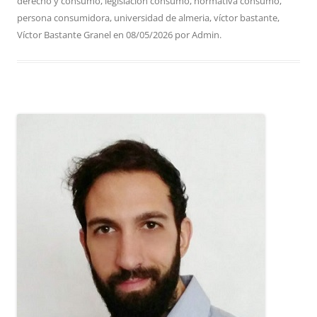
derecho y consumo
,
legislacion consumo
,
normativa consumo
,
persona consumidora
,
universidad de almeria
,
víctor bastante
,
Víctor Bastante Granel
en
08/05/2026
por
Admin
.