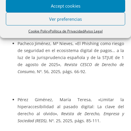
Morcillo Peñalver, Lucio, «El acceso a las fuentes de
Accept cookies
prueba en la propuesta de reforma de las acciones
colectivas»,
La Ley Probática
, Nº. 21, 2025.
Ver preferencias
Cookie Policy
Política de Privacidad
Aviso Legal
Pacheco Jiménez, Mª Nieves, «El Phishing como riesgo
de seguridad en el ecosistema digital de pagos… a la
luz de la jurisprudencia española y de la STJUE de 1
de agosto de 2025»,
Revista CESCO de Derecho de
Consumo
, Nº. 56, 2025, págs. 66-92.
Pérez Giménez, María Teresa, «Limitar la
hiperaccesibilidad al pasado digital: La clave del
derecho al olvido»,
Revista de Derecho, Empresa y
Sociedad (REDS)
, Nº. 25, 2025, págs. 85-111.