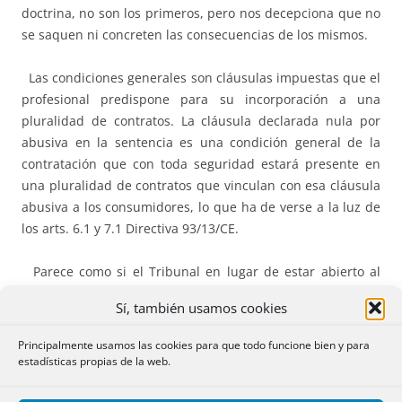
doctrina, no son los primeros, pero nos decepciona que no
se saquen ni concreten las consecuencias de los mismos.
Las condiciones generales son cláusulas impuestas que el
profesional predispone para su incorporación a una
pluralidad de contratos. La cláusula declarada nula por
abusiva en la sentencia es una condición general de la
contratación que con toda seguridad estará presente en
una pluralidad de contratos que vinculan con esa cláusula
abusiva a los consumidores, lo que ha de verse a la luz de
los arts. 6.1 y 7.1 Directiva 93/13/CE.
Parece como si el Tribunal en lugar de estar abierto al
nuevo modo de contratar permaneciese encerrado en el
Sí, también usamos cookies
correspondiente al contrato por negociación y creyera que
todo el influjo de sus sentencias en personas no litigantes
Principalmente usamos las cookies para que todo funcione bien y para
se debiera canalizar a través del efecto general de su
estadísticas propias de la web.
doctrina.