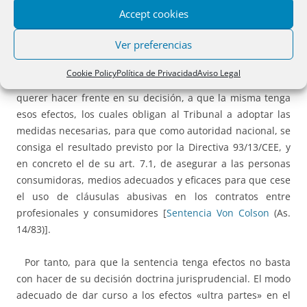
Accept cookies
Pero estamos en un contrato por adhesión con
condiciones generales de la contratación en el que la
Ver preferencias
sentencia de nulidad, incluso en acciones individuales, por
las características propias del nuevo modo de contratar
Cookie Policy
Política de Privacidad
Aviso Legal
tienen efectos «ultra partes». La sentencia del TS parece no
querer hacer frente en su decisión, a que la misma tenga
esos efectos, los cuales obligan al Tribunal a adoptar las
medidas necesarias, para que como autoridad nacional, se
consiga el resultado previsto por la Directiva 93/13/CEE, y
en concreto el de su art. 7.1, de asegurar a las personas
consumidoras, medios adecuados y eficaces para que cese
el uso de cláusulas abusivas en los contratos entre
profesionales y consumidores [
Sentencia Von Colson
(As.
14/83)].
Por tanto, para que la sentencia tenga efectos no basta
con hacer de su decisión doctrina jurisprudencial. El modo
adecuado de dar curso a los efectos «ultra partes» en el