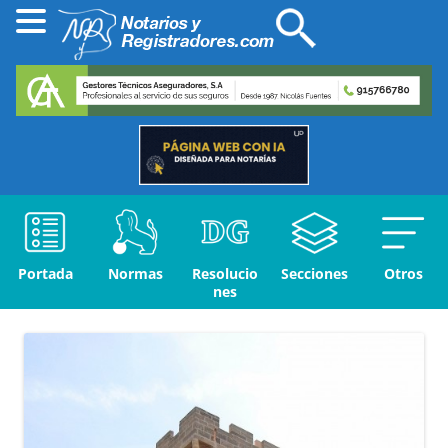
Portada
Normas
Resolucio
Secciones
Otros
nes