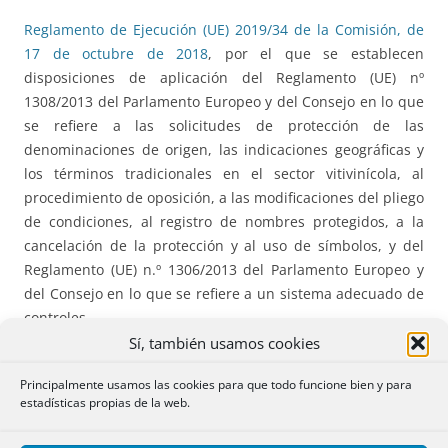
Reglamento de Ejecución (UE) 2019/34 de la Comisión, de
17 de octubre de 2018
, por el que se establecen
disposiciones de aplicación del Reglamento (UE) nº
1308/2013 del Parlamento Europeo y del Consejo en lo que
se refiere a las solicitudes de protección de las
denominaciones de origen, las indicaciones geográficas y
los términos tradicionales en el sector vitivinícola, al
procedimiento de oposición, a las modificaciones del pliego
de condiciones, al registro de nombres protegidos, a la
cancelación de la protección y al uso de símbolos, y del
Reglamento (UE) n.º 1306/2013 del Parlamento Europeo y
del Consejo en lo que se refiere a un sistema adecuado de
controles.
Sí, también usamos cookies
Reglamento Delegado (UE) 2019/33 de la Comisión, de 17
Principalmente usamos las cookies para que todo funcione bien y para
de octubre de 2018
, por el que se completa el Reglamento
estadísticas propias de la web.
(UE) nº 1308/2013 del Parlamento Europeo y del Consejo en
lo que respecta a las solicitudes de protección de