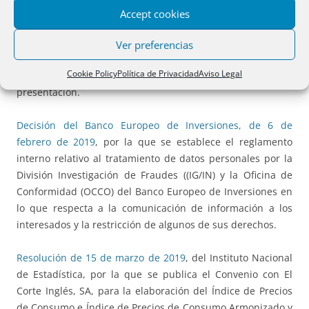
denominaciones de origen, indicaciones geográficas y
Accept cookies
términos tradicionales del sector vitivinícola, al
procedimiento de oposición, a las restricciones de
Ver preferencias
utilización, a las modificaciones del pliego de condiciones,
Cookie Policy
Política de Privacidad
Aviso Legal
a la cancelación de la protección, y al etiquetado y la
presentación.
Decisión del Banco Europeo de Inversiones, de 6 de
febrero de 2019
, por la que se establece el reglamento
interno relativo al tratamiento de datos personales por la
División Investigación de Fraudes ((IG/IN) y la Oficina de
Conformidad (OCCO) del Banco Europeo de Inversiones en
lo que respecta a la comunicación de información a los
interesados y la restricción de algunos de sus derechos.
Resolución de 15 de marzo de 2019
, del Instituto Nacional
de Estadística, por la que se publica el Convenio con El
Corte Inglés, SA, para la elaboración del Índice de Precios
de Consumo e Índice de Precios de Consumo Armonizado y