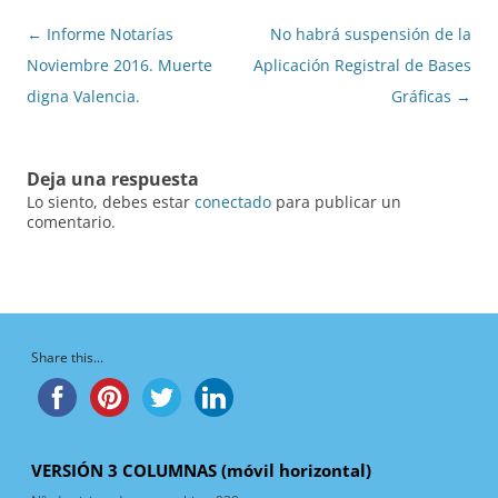
Navegación
←
Informe Notarías
No habrá suspensión de la
de
Noviembre 2016. Muerte
Aplicación Registral de Bases
entradas
digna Valencia.
Gráficas
→
Deja una respuesta
Lo siento, debes estar
conectado
para publicar un
comentario.
Share this...
VERSIÓN 3 COLUMNAS (móvil horizontal)