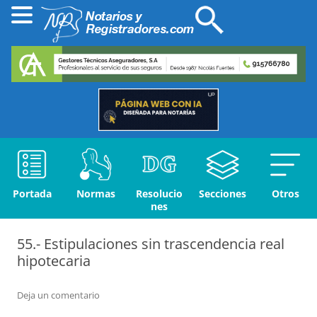
Portada
Normas
Resolucio
Secciones
Otros
nes
55.- Estipulaciones sin trascendencia real
hipotecaria
Deja un comentario