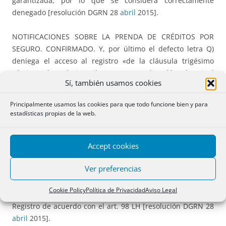
garantizada, por lo que se considera correctamente
denegado [resolución DGRN 28
abril
2015].
NOTIFICACIONES SOBRE LA PRENDA DE CRÉDITOS POR
SEGURO. CONFIRMADO. Y, por último el defecto letra Q)
deniega el acceso al registro «de la cláusula trigésimo
séptima, lo relativo al anexo 3 y la Cláusula Final
Sí, también usamos cookies
Requerimiento». El Anexo 3 se refiere a la comunicación a
la entidad aseguradora sobre la creación de prenda sobre
Principalmente usamos las cookies para que todo funcione bien y para
los derechos de crédito derivados de la póliza de seguro, y
estadísticas propias de la web.
la cláusula final de requerimiento se refiere al
requerimiento que las partes hacen a la notaria
Accept cookies
autorizante para que por acta separada notifique a la
entidad aseguradora. Se tratan en este caso de cláusulas
Ver preferencias
relativas a una actuación futura de notificación, relativas a
una garantía ajena al derecho real de hipoteca, por lo que
Cookie Policy
Política de Privacidad
Aviso Legal
se considera correctamente denegado su acceso al
Registro de acuerdo con el art. 98 LH [resolución DGRN 28
abril
2015].