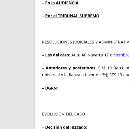
–
En la AUDIENCIA
:
–
Por el TRIBUNAL SUPREMO
:
RESOLUCIONES JUDICIALES Y ADMINISTRATI
–
Las del caso
: Auto AP Navarra 17
diciembr
–
Anteriores y posteriores
: SJM 10 Barcelo
universal y la fianza a favor de 3º]; STS 13
en
–
DGRN
:
EVOLUCIÓN DEL CASO
–
Decisión del Juzgado
: