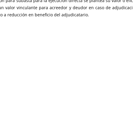
n para subasta para la ejecución directa se plantea su valor o efi
 un valor vinculante para acreedor y deudor en caso de adjudica
o a reducción en beneficio del adjudicatario.