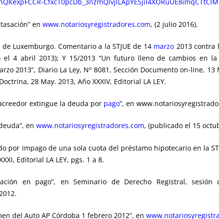
9hQKexpFCCR-CfxcT0pcDb_3nzmQlvjlLApYESjil4XORuUE8imqCTtCl
 tasación” en
www.notariosyregistradores.com
, (2 julio 2016).
al de Luxemburgo. Comentario a la STJUE de 14
marzo
2013 contra 
 el 4 abril 2013); Y 15/2013 “Un futuro lleno de cambios en la
arzo 2013”, Diario La Ley, Nº 8081, Sección Documento on-line, 13 
Doctrina, 28 May. 2013, Año XXXIV, Editorial LA LEY.
l acreedor extingue la deuda por
pago
”, en www.notariosyregistrado
 deuda”, en
www.notariosyregistradores.com
, (publicado el 15 octu
do por impago de una sola cuota del préstamo hipotecario en la ST
XXI, Editorial LA LEY, pgs. 1 a 8.
ción en pago”, en Seminario de Derecho Registral, sesión d
 2012.
en del Auto AP Córdoba 1 febrero 2012”, en
www.notariosyregistr