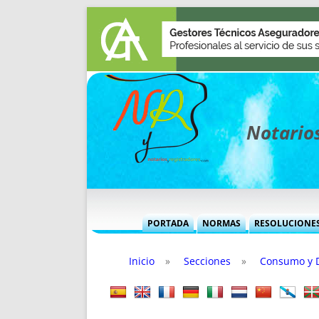
Notarios
PORTADA
NORMAS
RESOLUCIONE
MÁS USADAS (CUADRO)
INFORMES 
Inicio
»
Secciones
»
Consumo y 
INFORMES MENSUALES
VOCES P
MÁS DESTACADAS
VOCES M
TITULARES DESDE 2002
TITULARES