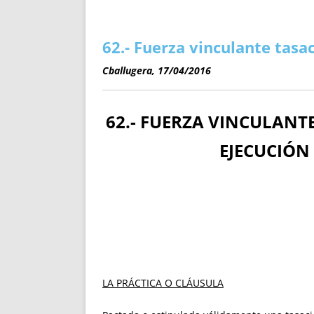
ENRIQUECIDAS
TITULARES 
NO DESESPERES
CAT
A MANO
SUCESIONES 
62.- Fuerza vinculante tasa
FUTURAS NORMAS
GEORREFE
Cballugera, 17/04/2016
ALQUILE
TRI
LH Y C
62.- FUERZA VINCULANT
¿SABIA
EJECUCIÓN 
FRANCI
BÚSQUED
LA PRÁCTICA O CLÁUSULA