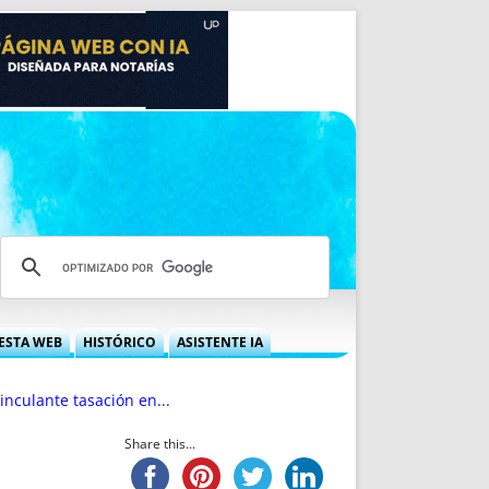
ESTA WEB
HISTÓRICO
ASISTENTE IA
A DGRN
QUÉ OFRECEMOS
inculante tasación en...
 NIF
IDEARIO WEB
 LABORAL
QUIÉNES SOMOS
Share this...
ÁBILES
HISTORIA