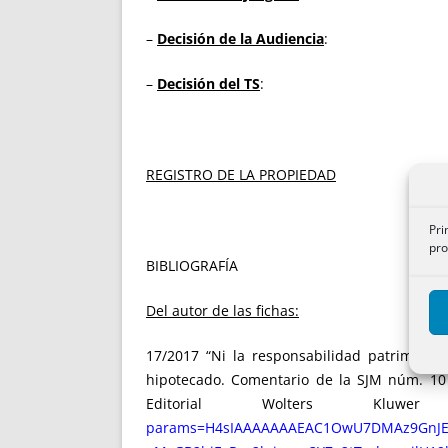
–
Decisión de la Audiencia
:
–
Decisión del TS
:
REGISTRO DE LA PROPIEDAD
Pri
pro
BIBLIOGRAFÍA
Del autor de las fichas:
17/2017 “Ni la responsabilidad patrimonial
hipotecado. Comentario de la SJM núm. 10 
Editorial Wolters K
params=H4sIAAAAAAAEAC1OwU7DMAz9GnJE6