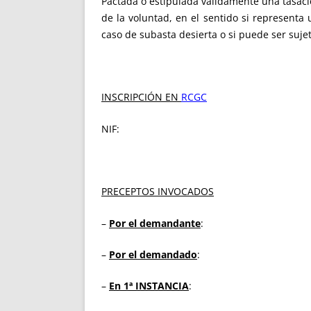
Pactada o estipulada válidamente una tasació
de la voluntad, en el sentido si representa
caso de subasta desierta o si puede ser sujet
INSCRIPCIÓN EN
RCGC
NIF:
PRECEPTOS INVOCADOS
–
Por el demandante
:
–
Por el demandado
:
–
En 1ª INSTANCIA
: