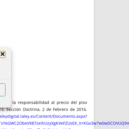
ón de la responsabilidad al precio del piso
3, Sección Doctrina, 2 de Febrero de 2016,
laleydigital.laley.es/Content/Documento.aspx?
sTsY6GWC2ObeVX87zeihUzyXgKVeFZUsEK_IrrKGx3w7w0wDCOVUQ9m