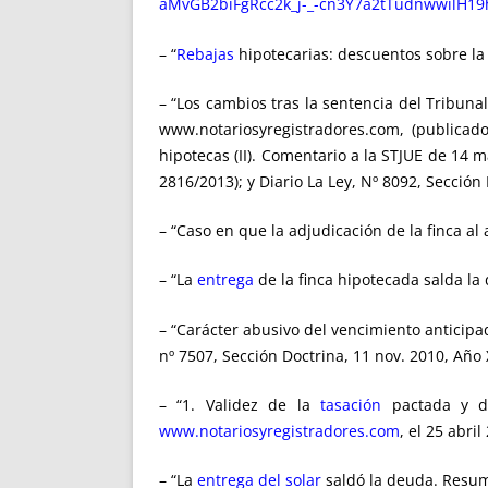
aMvGB2biFgRcc2k_j-_-cn3Y7a2tTudnwwilH1
– “
Rebajas
hipotecarias: descuentos sobre la
– “Los cambios tras la sentencia del Tribun
www.notariosyregistradores.com, (publicado
hipotecas (II). Comentario a la STJUE de 14 m
2816/2013); y Diario La Ley, Nº 8092, Sección 
– “Caso en que la adjudicación de la finca a
– “La
entrega
de la finca hipotecada salda la
– “Carácter abusivo del vencimiento anticipa
nº 7507, Sección Doctrina, 11 nov. 2010, Año X
– “1. Validez de la
tasación
pactada y da
www.notariosyregistradores.com
, el 25 abril
– “La
entrega del solar
saldó la deuda. Resum