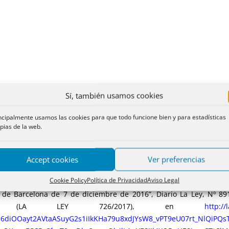
Sí, también usamos cookies
ncipalmente usamos las cookies para que todo funcione bien y para estadísticas
pias de la web.
Accept cookies
Ver preferencias
Cookie Policy
Política de Privacidad
Aviso Legal
 universal ni la fianza impiden la dación en pago o la limitaci
de Barcelona de 7 de diciembre de 2016”, Diario La Ley, Nº 891
luwer (LA LEY 726/2017), en
http://
diOOayt2AVtaASuyG2s1iIkKHa79u8xdJYsW8_vPT9eU07rt_NlQiPQ