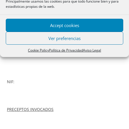
Principalmente usamos las cookies para que todo funcione bien y para
que se produzcan variaciones significativas en el mercado
estadísticas propias de la web.
financiero, comunicando a los prestatarios el nuevo tipo de
interés. El tipo de interés así modificado se aplicará desde
Accept cookies
la fecha en que sea comunicado». [STJUE 26
febrero
2015].
Ver preferencias
Cookie Policy
Política de Privacidad
Aviso Legal
INSCRIPCIÓN EN
RCGC
NIF:
PRECEPTOS INVOCADOS