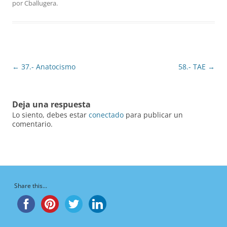
por
Cballugera
.
Navegación
←
37.- Anatocismo
58.- TAE
→
de
entradas
Deja una respuesta
Lo siento, debes estar
conectado
para publicar un
comentario.
Share this...