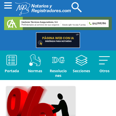
Portada
Normas
Resolucio
Secciones
Otros
nes