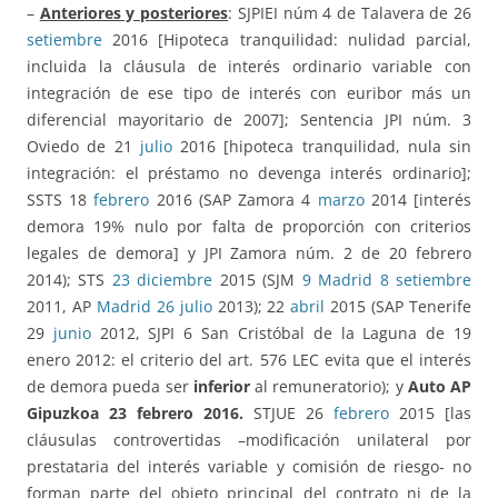
–
Anteriores y posteriores
: SJPIEI núm 4 de Talavera de 26
setiembre
2016 [Hipoteca tranquilidad: nulidad parcial,
incluida la cláusula de interés ordinario variable con
integración de ese tipo de interés con euribor más un
diferencial mayoritario de 2007]; Sentencia JPI núm. 3
Oviedo de 21
julio
2016 [hipoteca tranquilidad, nula sin
integración: el préstamo no devenga interés ordinario];
SSTS 18
febrero
2016 (SAP Zamora 4
marzo
2014 [interés
demora 19% nulo por falta de proporción con criterios
legales de demora] y JPI Zamora núm. 2 de 20 febrero
2014); STS
23 diciembre
2015 (SJM
9 Madrid 8 setiembre
2011, AP
Madrid 26 julio
2013); 22
abril
2015 (SAP Tenerife
29
junio
2012, SJPI 6 San Cristóbal de la Laguna de 19
enero 2012: el criterio del art. 576 LEC evita que el interés
de demora pueda ser
inferior
al remuneratorio); y
Auto AP
Gipuzkoa 23 febrero 2016.
STJUE 26
febrero
2015 [las
cláusulas controvertidas –modificación unilateral por
prestataria del interés variable y comisión de riesgo- no
forman parte del objeto principal del contrato ni de la