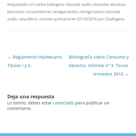
etiquetada con
carlos ballugera
,
clausula suelo
,
clausulas abusivas
,
personas consumidoras
,
renegociación
,
renegociacion clausula
suelo
,
requilibrio
,
vicente quintanal
en
07/10/2016
por
Cballugera
.
Navegación
←
Reglamento Hipotecario.
Bibliografía sobre Consumo y
de
Títulos I y II.
Derecho. Informe nº 3. Tercer
entradas
trimestre 2016
→
Deja una respuesta
Lo siento, debes estar
conectado
para publicar un
comentario.