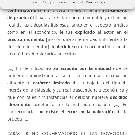
Cookie Policy
Política de Privacidad
Aviso Legal
Las
ulteriores novaciones, amén de no tener valor
confirmatorio
como se verá, impiden ser un
instrumento
de prueba útil
para acreditar que el contenido y extensión
real de las cláusulas litigiosas, tanto en el aspecto jurídico
como en el económico, le fue
explicado
al actor
en el
preciso momento
[no con una anterioridad suficiente a la
decisión del deudor] de
decidir
sobre la aceptación o no de
los créditos hipotecarios suscritos.
[…] En definitiva,
no se acredita por la entidad
que se
hubiera suministrado al actor la concreta información
atinente al
carácter limitado
de la bajada del tipo de
interés de la cláusula y su real trascendencia económica y
que con tales circunstancias el deudor hubiera
decidido
libremente
aceptar o no la indicada cláusula […] En
consecuencia,
no existe el error en la valoración
de la
prueba […]
CARÁCTER NO CONFIRMATORIO DE LAS NOVACIONES