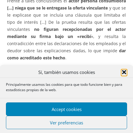
Frente a tales conclusiones el
actor persona consumidora
[…] niega que se le entregase la oferta vinculante
y que se
le explicase que se incluía una cláusula que limitaba el
tipo de interés […] De la prueba resulta que las ofertas
vinculantes
no figuran recepcionadas
por el actor
mediante su firma bajo un «recibí
«, y resulta la
contradicción entre las declaraciones de los empleados y el
deudor sobre las explicaciones dadas, lo que impide
dar
como acreditado este hecho
.
Sí, también usamos cookies
De otra parte, la
declaración del notario
de haber
cumplido sus obligaciones de transparencia
no permite
Principalmente usamos las cookies para que todo funcione bien y para
dar como acreditado
que se explicó por sí
o por el
estadísticas propias de la web.
personal de la entidad […] la
cláusula
en litigio. Se trata de
declaraciones reiteradas o rutinarias
propias de todas las
escrituras que no consta en el caso concreto se
explicasen
Accept cookies
de forma
detallada
la verdadera trascendencia jurídica
que las mismas tenían.
Ver preferencias