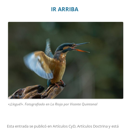
IR ARRIBA
«¡Llegué!». Fotografiado en La Rioja por Vicente Quintanal
Esta entrada se publicó en
Artículos CyD
,
Artículos Doctrina
y está