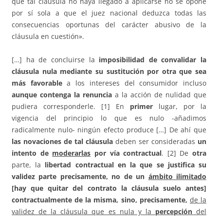
que tal cláusula no haya llegado a aplicarse no se opone
por sí sola a que el juez nacional deduzca todas las
consecuencias oportunas del carácter abusivo de la
cláusula en cuestión».
[…] ha de concluirse la
imposibilidad de convalidar la
cláusula nula mediante su sustitución por otra que sea
más favorable
a los intereses del consumidor incluso
aunque contenga la renuncia
a la acción de nulidad que
pudiera corresponderle. [1] En
primer
lugar, por la
vigencia del principio lo que es nulo -añadimos
radicalmente nulo- ningún efecto produce […] De ahí que
las novaciones de tal cláusula
deben ser consideradas
un
intento de
moderarlas
por vía contractual
. [2] De
otra
parte, la
libertad contractual en la que se justifica su
validez parte precisamente, no de un
ámbito ilimitado
[hay que quitar del contrato la cláusula suelo antes]
contractualmente de la misma, sino, precisamente,
de la
validez de la cláusula que es nula y la
percepción
del