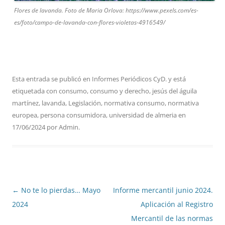
Flores de lavanda. Foto de Maria Orlova: https://www.pexels.com/es-
es/foto/campo-de-lavanda-con-flores-violetas-4916549/
Esta entrada se publicó en
Informes Periódicos CyD.
y está
etiquetada con
consumo
,
consumo y derecho
,
jesús del águila
martínez
,
lavanda
,
Legislación
,
normativa consumo
,
normativa
europea
,
persona consumidora
,
universidad de almeria
en
17/06/2024
por
Admin
.
Navegación
←
No te lo pierdas… Mayo
Informe mercantil junio 2024.
de
2024
Aplicación al Registro
entradas
Mercantil de las normas