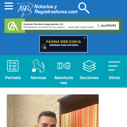
Portada
Normas
Resolucio
Secciones
Otros
nes