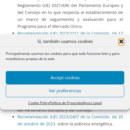
Reglamento (UE) 2021/690 del Parlamento Europeo y
del Consejo en lo que respecta al establecimiento de
un marco de seguimiento y evaluación para el
Programa para el Mercado Único.
Recomendación (UE) 2023/2211 de la Comisión, de 17
de octubre de 2023,
relativa a los requisitos de
Sí, también usamos cookies
calidad de los procedimientos de resolución de
Principalmente usamos las cookies para que todo funcione bien y para
litigios ofrecidos por los mercados en línea y las
estadísticas propias de la web.
asociaciones empresariales de la Unión.
Reglamento de Ejecución (UE) 2023/2122 de la
Comisión, de 17 de octubre de 2023,
por el que se
Accept cookies
modifica el Reglamento de Ejecución (UE) 2018/2066
en lo que respecta a la actualización del seguimiento
Ver preferencias
y la notificación de las emisiones de gases de efecto
invernadero en aplicación de la Directiva 2003/87/CE
Cookie Policy
Política de Privacidad
Aviso Legal
del Parlamento Europeo y del Consejo.
Recomendación (UE) 2023/2407 de la Comisión, de 20
de octubre de 2023,
sobre la pobreza energética.