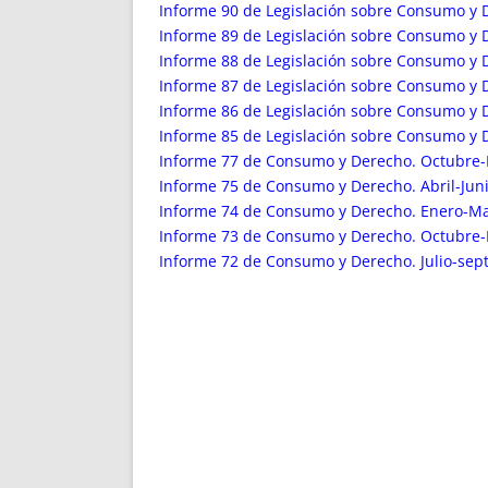
ENRIQUECIDAS
TITULARES 
Informe 90 de Legislación sobre Consumo y 
NO DESESPERES
CAT
Informe 89 de Legislación sobre Consumo y 
Informe 88 de Legislación sobre Consumo y D
A MANO
SUCESIONES 
Informe 87 de Legislación sobre Consumo y D
FUTURAS NORMAS
GEORREFE
Informe 86 de Legislación sobre Consumo y 
ALQUILE
Informe 85 de Legislación sobre Consumo y 
TRI
Informe 77 de Consumo y Derecho. Octubre-
LH Y C
Informe 75 de Consumo y Derecho. Abril-Jun
¿SABIA
Informe 74 de Consumo y Derecho. Enero-M
Informe 73 de Consumo y Derecho. Octubre-
FRANCI
Informe 72 de Consumo y Derecho. Julio-sep
BÚSQUED