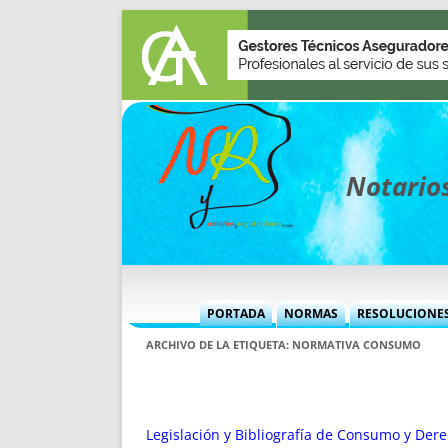
Notarios
PORTADA
NORMAS
RESOLUCIONE
MÁS USADAS (CUADRO)
INFORMES 
ARCHIVO DE LA ETIQUETA:
NORMATIVA CONSUMO
INFORMES MENSUALES
VOCES P
MÁS DESTACADAS
VOCES M
TITULARES DESDE 2002
TITULARES
Legislación y Bibliografía de Consumo y Dere