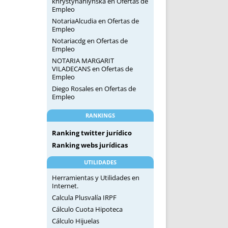
khrystynahlynska
en
Ofertas de
Empleo
NotariaAlcudia
en
Ofertas de
Empleo
Notariacdg
en
Ofertas de
Empleo
NOTARIA MARGARIT
VILADECANS
en
Ofertas de
Empleo
Diego Rosales
en
Ofertas de
Empleo
RANKINGS
Ranking twitter jurídico
Ranking webs jurídicas
UTILIDADES
Herramientas y Utilidades en
Internet.
Calcula Plusvalía IRPF
Cálculo Cuota Hipoteca
Cálculo Hijuelas