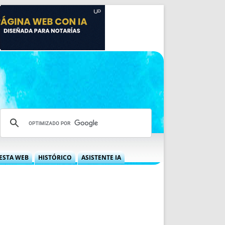
ESTA WEB
HISTÓRICO
ASISTENTE IA
A DGRN
QUÉ OFRECEMOS
 NIF
IDEARIO WEB
 LABORAL
QUIÉNES SOMOS
ÁBILES
HISTORIA