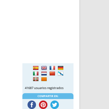
DE INICIO
PREMIO NYR
VORITOS
CONVENCIONES ANUALES
A IRPF
NUEVA ETAPA
AS
POLÍTICA DE PRIVACIDAD
IJUELAS
AVISO LEGAL
POTECA
REPORTAR INCIDENCIA
PERES
LOGOTIPO
CES
ENTREVISTAS
SONRISA
ENVÍA CORREO
CANALES DE VÍDEO
41687 usuarios registrados
COMPARTIR EN: