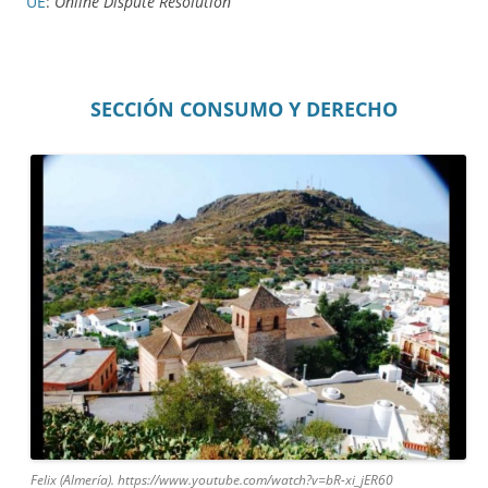
UE
:
Online Dispute Resolution
SECCIÓN CONSUMO Y DERECHO
Felix (Almería). https://www.youtube.com/watch?v=bR-xi_jER60