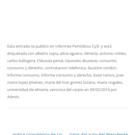
Esta entrada se publicó en
Informes Periódicos CyD.
y está
etiquetada con
alberto tapia
,
alicia aguero
,
Almería
,
antonio robles
,
carlos ballugera
,
Cláusula penal
,
clausulas abusivas
,
consumo
,
consumo y derecho
,
contratacion telefonica
,
faustino cordon
,
informe consumo
,
informe consumo y derecho
,
itziar ramos
,
jose
maria lopez jimenez
,
maria del mar gomez lozano
,
maria nogales
,
universidad de almeria
,
veronica del carpio
en
09/02/2016
por
Admin
.
Navegación
←
Indice cronológico de las
Valor del auto del Presidente