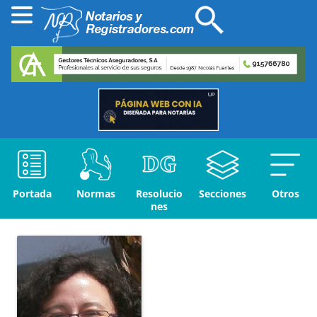
Portada
Normas
Resolucio
Secciones
Otros
nes