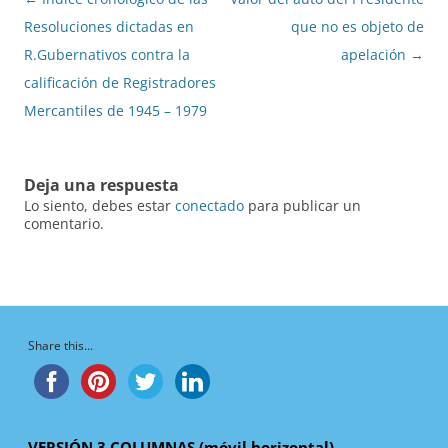
de
Resoluciones dictadas en
que no es objeto de
entradas
R.Gubernativos contra la
apelación
→
calificación de Registradores
Mercantiles de 1945 – 1979
Deja una respuesta
Lo siento, debes estar
conectado
para publicar un
comentario.
Share this...
VERSIÓN 3 COLUMNAS (móvil horizontal)