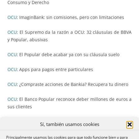
Consumo y Derecho
OCU
: ImaginBank: sin comisiones, pero con limitaciones
OCU
: El Supremo da la razón a OCU: 32 cláusulas de BBVA
y Popular, abusivas
OCU
: El Popular debe acabar ya con su cláusula suelo
OCU
: Apps para pagos entre particulares
OCU
: ¿Compraste acciones de Bankia? Recupera tu dinero
OCU
: El Banco Popular reconoce deber millones de euros a
sus clientes
OCU
: Caso Volkswagen: sin compensaciones para afectados
Sí, también usamos cookies
PODER JUDICIAL
: Condenada una entidad bancaria a
Principalmente usamos las cookies para que todo funcione bien y para