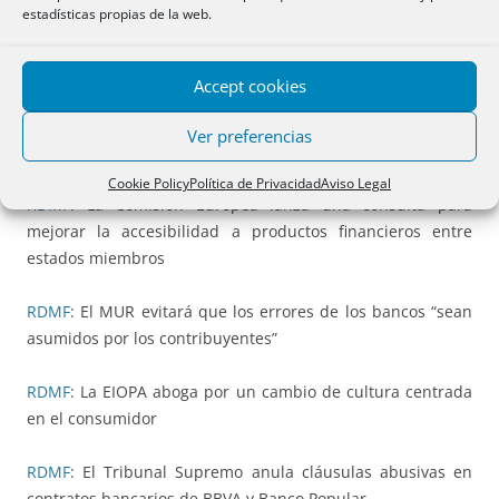
estadísticas propias de la web.
devolver el capital de unas aportaciones subordinadas a
una viuda y sus hijas
Accept cookies
PODER JUDICIAL
: El Supremo anula varias cláusulas en
contratos de consumidores con el BBVA y Banco Popular
Ver preferencias
por considerarlas abusivas
Cookie Policy
Política de Privacidad
Aviso Legal
RDMF
: La Comisión Europea lanza una consulta para
mejorar la accesibilidad a productos financieros entre
estados miembros
RDMF
: El MUR evitará que los errores de los bancos “sean
asumidos por los contribuyentes”
RDMF
: La EIOPA aboga por un cambio de cultura centrada
en el consumidor
RDMF
: El Tribunal Supremo anula cláusulas abusivas en
contratos bancarios de BBVA y Banco Popular