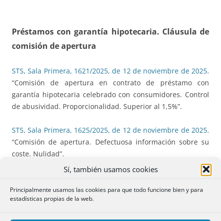
Préstamos con garantía hipotecaria. Cláusula de
comisión de apertura
STS, Sala Primera, 1621/2025, de 12 de noviembre de 2025
.
“Comisión de apertura en contrato de préstamo con
garantía hipotecaria celebrado con consumidores. Control
de abusividad. Proporcionalidad. Superior al 1,5%”.
STS, Sala Primera, 1625/2025, de 12 de noviembre de 2025
.
“Comisión de apertura. Defectuosa información sobre su
coste. Nulidad”.
Sí, también usamos cookies
STS, Sala Primera, 1863/2025, de 16 de diciembre de 2025
.
“Comisión apertura. Información precontractual”.
Principalmente usamos las cookies para que todo funcione bien y para
estadísticas propias de la web.
STS, Sala Primera, 1864/2025, de 16 de diciembre de 2025
.