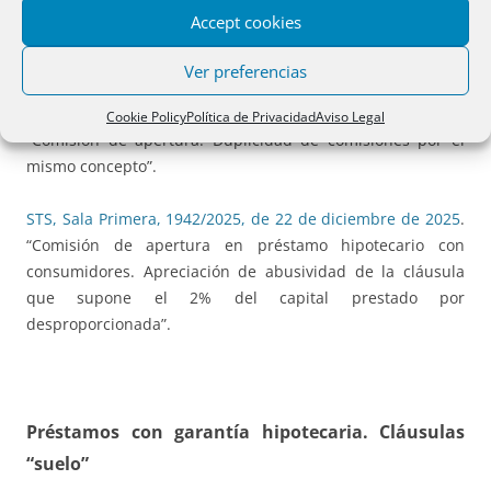
“Nulidad de la cláusula de comisión de apertura. En este
Accept cookies
caso la cláusula no cumple con los requisitos de
transparencia”.
Ver preferencias
STS, Sala Primera, 1865/2025, de 16 de diciembre de 2025
.
Cookie Policy
Política de Privacidad
Aviso Legal
“Comisión de apertura. Duplicidad de comisiones por el
mismo concepto”.
STS, Sala Primera, 1942/2025, de 22 de diciembre de 2025
.
“Comisión de apertura en préstamo hipotecario con
consumidores. Apreciación de abusividad de la cláusula
que supone el 2% del capital prestado por
desproporcionada”.
Préstamos con garantía hipotecaria. Cláusulas
“suelo”